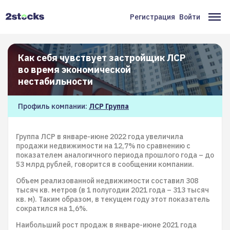
Перейти
к
Регистрация
Войти
Меню
Ос
основному
содержанию
учётной
на
записи
Как себя чувствует застройщик ЛСР
во время экономической
пользователя
нестабильности
Профиль компании:
ЛСР Группа
Группа ЛСР в январе-июне 2022 года увеличила
продажи недвижимости на 12,7% по сравнению с
показателем аналогичного периода прошлого года – до
53 млрд рублей, говорится в сообщении компании.
Объем реализованной недвижимости составил 308
тысяч кв. метров (в 1 полугодии 2021 года – 313 тысяч
кв. м). Таким образом, в текущем году этот показатель
сократился на 1,6%.
Наибольший рост продаж в январе-июне 2021 года