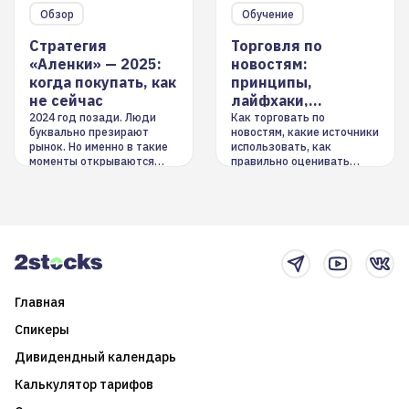
Обзор
Обучение
Стратегия
Торговля по
«Аленки» — 2025:
новостям:
когда покупать, как
принципы,
не сейчас
лайфхаки,
инструменты
2024 год позади. Люди
Как торговать по
буквально презирают
новостям, какие источники
рынок. Но именно в такие
использовать, как
моменты открываются
правильно оценивать
долгосрочные
информацию. Также автор
возможности. Обсудим
покажет краткосрочные и
итоги года и стратегию на
среднесрочные
2025-й
торговые стратегии на
новостном потоке
Главная
Спикеры
Дивидендный календарь
Калькулятор тарифов