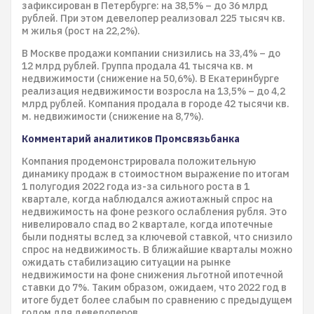
зафиксирован в Петербурге: на 38,5% – до 36 млрд
рублей. При этом девелопер реализовал 225 тысяч кв.
м жилья (рост на 22,2%).
В Москве продажи компании снизились на 33,4% – до
12 млрд рублей. Группа продала 41 тысяча кв. м
недвижимости (снижение на 50,6%). В Екатеринбурге
реализация недвижимости возросла на 13,5% – до 4,2
млрд рублей. Компания продала в городе 42 тысячи кв.
м. недвижимости (снижение на 8,7%).
Комментарий аналитиков Промсвязьбанка
Компания продемонстрировала положительную
динамику продаж в стоимостном выражение по итогам
1 полугодия 2022 года из-за сильного роста в 1
квартале, когда наблюдался ажиотажный спрос на
недвижимость на фоне резкого ослабления рубля. Это
нивелировало спад во 2 квартале, когда ипотечные
были подняты вслед за ключевой ставкой, что снизило
спрос на недвижимость. В ближайшие кварталы можно
ожидать стабилизацию ситуации на рынке
недвижимости на фоне снижения льготной ипотечной
ставки до 7%. Таким образом, ожидаем, что 2022 год в
итоге будет более слабым по сравнению с предыдущем
годом для девелоперов.