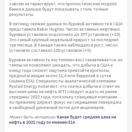
совсем не гарантирует, что прогностические модели
банка и дальше будут показывать столь точные
результаты.
В пятницу свежие данные по буровой активности в США
представила Baker Hughes. Число активных нефтяных
буровых установок подскочило до 397 установок (+10).
Это самый крупный недельный прирост за последние
три месяца. В Канаде также наблюдался рост, число
установок составило 100 установок (+5).
Буровая активность постепенно восстанавливается, но
темпы не позволяют ожидать, что добыча в США к
концу года сможет ощутимо превзойти прогнозы,
предполагающие около 11,4 млн баррелей в сутки
(оценка EIA). Специалисты аналитической компании
Rystad Energy полагают, что скачка добычи в ответ на
высокие цены на нефть WTI следует ждать не ранее
середины 2022 года, поскольку сланцевые компании
по-прежнему держат фокус на сокращение левереджа
и свободный денежный поток для акционеров.
Может быть интересно:
Какая будет средняя цена на
нефть в 2021 году по мнению EIA