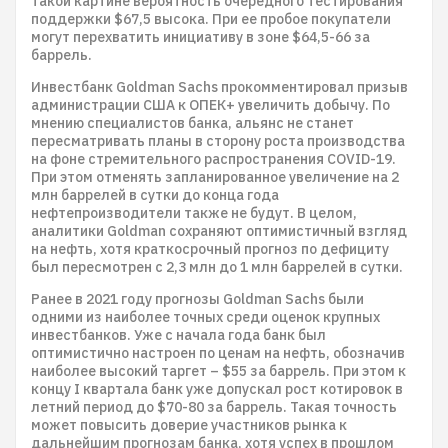
такой картине вероятность очередного тестирования
поддержки $67,5 высока. При ее пробое покупатели
могут перехватить инициативу в зоне $64,5-66 за
баррель.
Инвестбанк Goldman Sachs прокомментировал призыв
администрации США к ОПЕК+ увеличить добычу. По
мнению специалистов банка, альянс не станет
пересматривать планы в сторону роста производства
на фоне стремительного распространения COVID-19.
При этом отменять запланированное увеличение на 2
млн баррелей в сутки до конца года
нефтепроизводители также не будут. В целом,
аналитики Goldman сохраняют оптимистичный взгляд
на нефть, хотя краткосрочный прогноз по дефициту
был пересмотрен с 2,3 млн до 1 млн баррелей в сутки.
Ранее в 2021 году прогнозы Goldman Sachs были
одними из наиболее точных среди оценок крупных
инвестбанков. Уже с начала года банк был
оптимистично настроен по ценам на нефть, обозначив
наиболее высокий таргет – $55 за баррель. При этом к
концу I квартала банк уже допускал рост котировок в
летний период до $70-80 за баррель. Такая точность
может повысить доверие участников рынка к
дальнейшим прогнозам банка, хотя успех в прошлом