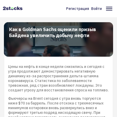
Перейти
к
Регистрация
Войти
Меню
Ос
основному
содержанию
учётной
на
записи
Как в Goldman Sachs оценили призыв
Байдена увеличить добычу нефти
пользователя
Цены на нефть в конце недели снизились и сегодня с
утра продолжают демонстрировать негативную
динамику из-за распространения дельта-штамма
коронавируса. Статистика по заболеваемости
тревожная, ряд стран возобновляют локдауны. Это
создает угрозу для восстановления спроса на топливо.
Фьючерсы на Brent сегодня с утра вновь торгуются
ниже $70 за баррель. После отскока с трехмесячных
минимумов котировки вновь развернулись вниз и
формируют третью подряд нисходящую свечу. При