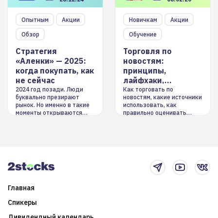
Опытным
Акции
Новичкам
Акции
Обзор
Обучение
Стратегия
Торговля по
«Аленки» — 2025:
новостям:
когда покупать, как
принципы,
не сейчас
лайфхаки,
инструменты
2024 год позади. Люди
Как торговать по
буквально презирают
новостям, какие источники
рынок. Но именно в такие
использовать, как
моменты открываются
правильно оценивать
долгосрочные
информацию. Также автор
возможности. Обсудим
покажет краткосрочные и
итоги года и стратегию на
среднесрочные
2025-й
торговые стратегии на
новостном потоке
Главная
Спикеры
Дивидендный календарь