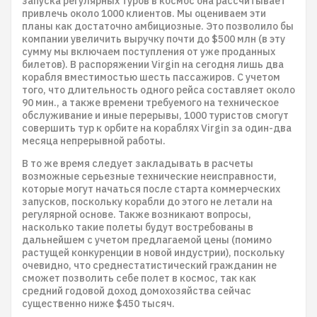
запуска регулярных туров в космос она рассчитывает
привлечь около 1000 клиентов. Мы оцениваем эти
планы как достаточно амбициозные. Это позволило бы
компании увеличить выручку почти до $500 млн (в эту
сумму мы включаем поступления от уже проданных
билетов). В распоряжении Virgin на сегодня лишь два
корабля вместимостью шесть пассажиров. С учетом
того, что длительность одного рейса составляет около
90 мин., а также времени требуемого на техническое
обслуживание и иные перерывы, 1000 туристов смогут
совершить тур к орбите на кораблях Virgin за один-два
месяца непрерывной работы.
В то же время следует закладывать в расчеты
возможные серьезные технические неисправности,
которые могут начаться после старта коммерческих
запусков, поскольку корабли до этого не летали на
регулярной основе. Также возникают вопросы,
насколько такие полеты будут востребованы в
дальнейшем с учетом предлагаемой цены (помимо
растущей конкуренции в новой индустрии), поскольку
очевидно, что среднестатистический гражданин не
сможет позволить себе полет в космос, так как
средний годовой доход домохозяйства сейчас
существенно ниже $450 тысяч.