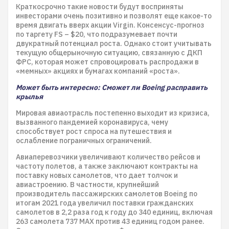
Краткосрочно такие новости будут восприняты
инвесторами очень позитивно и позволят еще какое-то
время двигать вверх акции Virgin. Консенсус-прогноз
по таргету FS – $20, что подразумевает почти
двукратный потенциал роста. Однако стоит учитывать
текущую общерыночную ситуацию, связанную с ДКП
ФРС, которая может спровоцировать распродажи в
«мемных» акциях и бумагах компаний «роста».
Может быть интересно: Сможет ли Boeing расправить
крылья
Мировая авиаотрасль постепенно выходит из кризиса,
вызванного пандемией коронавируса, чему
способствует рост спроса на путешествия и
ослабление пограничных ограничений.
Авиаперевозчики увеличивают количество рейсов и
частоту полетов, а также заключают контракты на
поставку новых самолетов, что дает толчок и
авиастроению. В частности, крупнейший
производитель пассажирских самолетов Boeing по
итогам 2021 года увеличил поставки гражданских
самолетов в 2,2 раза год к году до 340 единиц, включая
263 самолета 737 MAX против 43 единиц годом ранее.