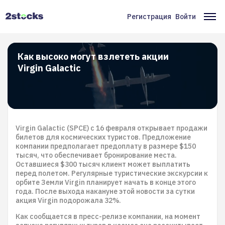
Перейти
к
Регистрация
Войти
Меню
Ос
основному
содержанию
учётной
на
записи
Как высоко могут взлететь акции
Virgin Galactic
пользователя
Virgin Galactic (SPCE) с 16 февраля открывает продажи
билетов для космических туристов. Предложение
компании предполагает предоплату в размере $150
тысяч, что обеспечивает бронирование места.
Оставшиеся $300 тысяч клиент может выплатить
перед полетом. Регулярные туристические экскурсии к
орбите Земли Virgin планирует начать в конце этого
года. После выхода накануне этой новости за сутки
акция Virgin подорожала 32%.
Как сообщается в пресс-релизе компании, на момент