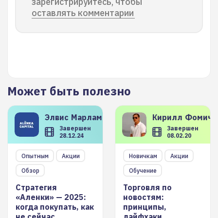
зарегистрируйтесь, чтобы
оставлять комментарии
Может быть полезно
Элвис
Марламов
Кирилл
Фомиче
Завершен
Завершен
28.12.24
08.02.20
Опытным
Акции
Новичкам
Акции
Обзор
Обучение
Стратегия
Торговля по
«Аленки» — 2025:
новостям:
когда покупать, как
принципы,
не сейчас
лайфхаки,