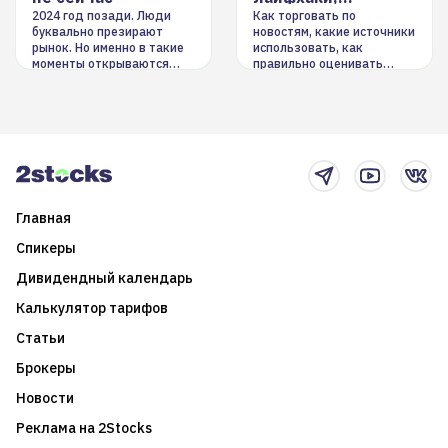
инструменты
2024 год позади. Люди
Как торговать по
буквально презирают
новостям, какие источники
рынок. Но именно в такие
использовать, как
моменты открываются
правильно оценивать
долгосрочные
информацию. Также автор
возможности. Обсудим
покажет краткосрочные и
итоги года и стратегию на
среднесрочные
2025-й
торговые стратегии на
новостном потоке
Главная
Спикеры
Дивидендный календарь
Калькулятор тарифов
Статьи
Брокеры
Новости
Реклама на 2Stocks