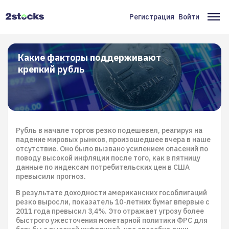
Перейти
к
Регистрация
Войти
Меню
Ос
основному
содержанию
учётной
на
записи
Какие факторы поддерживают
крепкий рубль
пользователя
Рубль в начале торгов резко подешевел, реагируя на
падение мировых рынков, произошедшее вчера в наше
отсутствие. Оно было вызвано усилением опасений по
поводу высокой инфляции после того, как в пятницу
данные по индексам потребительских цен в США
превысили прогноз.
В результате доходности американских гособлигаций
резко выросли, показатель 10-летних бумаг впервые с
2011 года превысил 3,4%. Это отражает угрозу более
быстрого ужесточения монетарной политики ФРС для