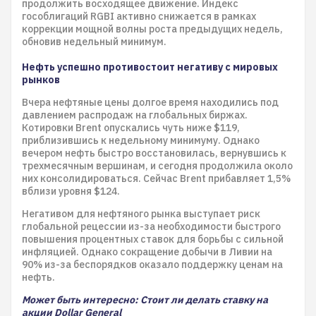
продолжить восходящее движение. Индекс
гособлигаций RGBI активно снижается в рамках
коррекции мощной волны роста предыдущих недель,
обновив недельный минимум.
Нефть успешно противостоит негативу с мировых
рынков
Вчера нефтяные цены долгое время находились под
давлением распродаж на глобальных биржах.
Котировки Brent опускались чуть ниже $119,
приблизившись к недельному минимуму. Однако
вечером нефть быстро восстановилась, вернувшись к
трехмесячным вершинам, и сегодня продолжила около
них консолидироваться. Сейчас Brent прибавляет 1,5%
вблизи уровня $124.
Негативом для нефтяного рынка выступает риск
глобальной рецессии из-за необходимости быстрого
повышения процентных ставок для борьбы с сильной
инфляцией. Однако сокращение добычи в Ливии на
90% из-за беспорядков оказало поддержку ценам на
нефть.
Может быть интересно: Стоит ли делать ставку на
акции Dollar General