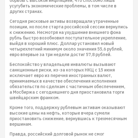
борьбы с высокой инфляцией, что способно лишь
усугубить экономические проблемы, в том числе в
других странах.
Сегодня рисковые активы возвращали утраченные
позиции, но после старта российской сессии вернулись
к снижению. Несмотря на ухудшение внешнего фона
рубль быстро возобновил поступательное укрепление,
выйдя в хороший плюс. Доллар установил новый
четырехлетний минимум около значения 55,6 рублей,
евро впервые за три недели достиг 57,8 рублей.
Беспокойство у владельцев инвалюты вызывают
санкционные риски, из-за которых НКЦ с 15 июня
исключает евро из перечня иностранных валют,
принимаемых в качестве обеспечения исполнения
обязательств по сделкам с частичным обеспечением,
а Мосбиржа с сегодняшнего дня приостановила торги
швейцарским франком.
Кроме того, поддержку рублевым активам оказывают
высокие цены на нефть, которые вчера сумели
приостановить снижение, вернувшись к трехмесячным
вершинам.
Правда, российский долговой рынок не смог