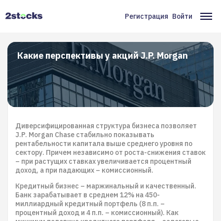
Перейти
к
Регистрация
Войти
Меню
Ос
основному
содержанию
учётной
на
записи
Какие перспективы у акций J.P. Morgan
пользователя
Диверсифицированная структура бизнеса позволяет
J.P. Morgan Chase стабильно показывать
рентабельности капитала выше среднего уровня по
сектору. Причем независимо от роста-снижения ставок
– при растущих ставках увеличивается процентный
доход, а при падающих – комиссионный.
Кредитный бизнес – маржинальный и качественный.
Банк зарабатывает в среднем 12% на 450-
миллиардный кредитный портфель (8 п.п. –
процентный доход и 4 п.п. – комиссионный). Как