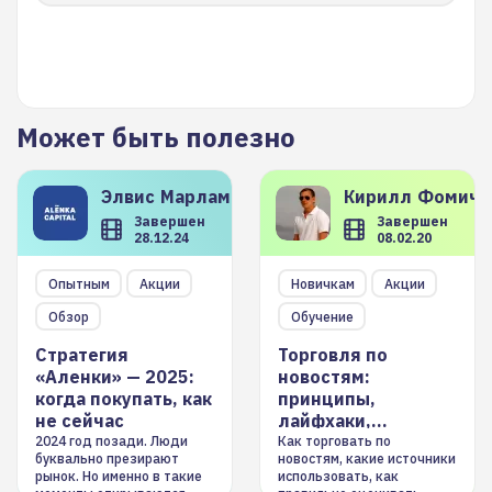
Может быть полезно
Элвис
Марламов
Кирилл
Фомиче
Завершен
Завершен
28.12.24
08.02.20
Опытным
Акции
Новичкам
Акции
Обзор
Обучение
Стратегия
Торговля по
«Аленки» — 2025:
новостям:
когда покупать, как
принципы,
не сейчас
лайфхаки,
инструменты
2024 год позади. Люди
Как торговать по
буквально презирают
новостям, какие источники
рынок. Но именно в такие
использовать, как