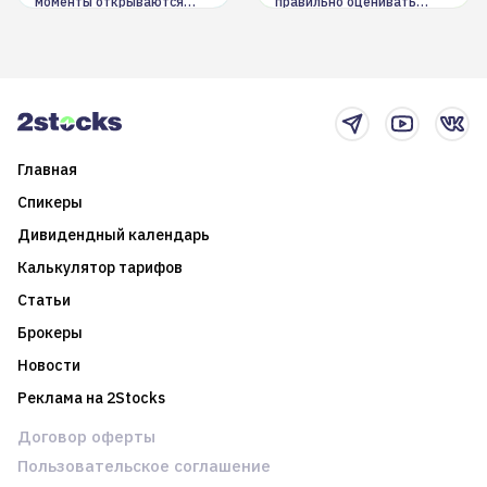
моменты открываются
правильно оценивать
долгосрочные
информацию. Также автор
возможности. Обсудим
покажет краткосрочные и
итоги года и стратегию на
среднесрочные
2025-й
торговые стратегии на
новостном потоке
Главная
Спикеры
Дивидендный календарь
Калькулятор тарифов
Статьи
Брокеры
Новости
Реклама на 2Stocks
Договор оферты
Пользовательское соглашение