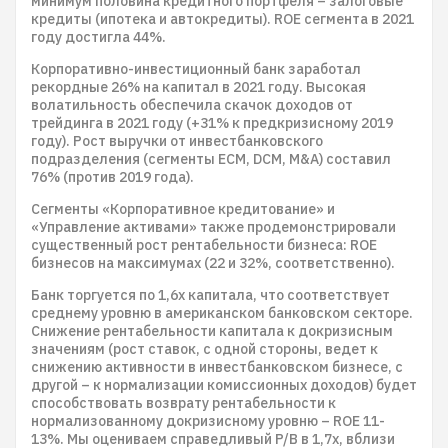
минимум половина кредитного портфеля – залоговые
кредиты (ипотека и автокредиты). ROE сегмента в 2021
году достигла 44%.
Корпоративно-инвестиционный банк заработал
рекордные 26% на капитал в 2021 году. Высокая
волатильность обеспечила скачок доходов от
трейдинга в 2021 году (+31% к предкризисному 2019
году). Рост выручки от инвестбанковского
подразделения (сегменты ECM, DCM, M&A) составил
76% (против 2019 года).
Сегменты «Корпоративное кредитование» и
«Управление активами» также продемонстрировали
существенный рост рентабельности бизнеса: ROE
бизнесов на максимумах (22 и 32%, соответственно).
Банк торгуется по 1,6х капитала, что соответствует
среднему уровню в американском банковском секторе.
Снижение рентабельности капитала к докризисным
значениям (рост ставок, с одной стороны, ведет к
снижению активности в инвестбанковском бизнесе, с
другой – к нормализации комиссионных доходов) будет
способствовать возврату рентабельности к
нормализованному докризисному уровню – ROE 11-
13%. Мы оцениваем справедливый P/B в 1,7х, вблизи