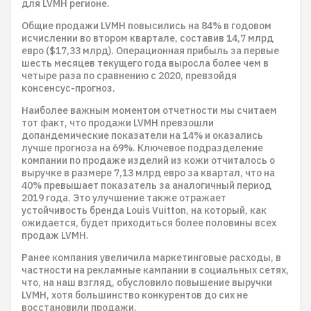
для LVMH регионе.
Общие продажи LVMH повысились на 84% в годовом
исчислении во втором квартале, составив 14,7 млрд
евро ($17,33 млрд). Операционная прибыль за первые
шесть месяцев текущего года выросла более чем в
четыре раза по сравнению с 2020, превзойдя
консенсус-прогноз.
Наиболее важным моментом отчетности мы считаем
тот факт, что продажи LVMH превзошли
допандемические показатели на 14% и оказались
лучше прогноза на 69%. Ключевое подразделение
компании по продаже изделий из кожи отчиталось о
выручке в размере 7,13 млрд евро за квартал, что на
40% превышает показатель за аналогичный период
2019 года. Это улучшение также отражает
устойчивость бренда Louis Vuitton, на который, как
ожидается, будет приходиться более половины всех
продаж LVMH.
Ранее компания увеличила маркетинговые расходы, в
частности на рекламные кампании в социальных сетях,
что, на наш взгляд, обусловило повышение выручки
LVMH, хотя большинство конкурентов до сих не
восстановили продажи.