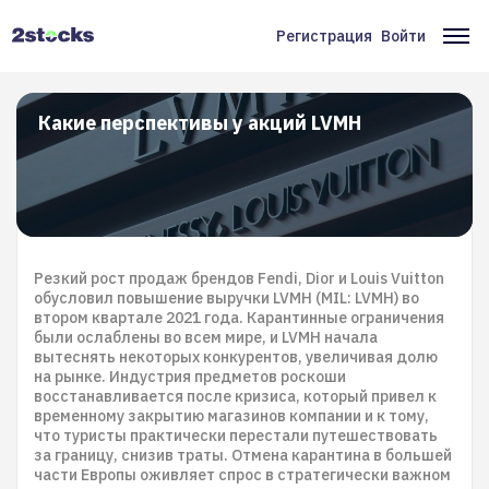
Перейти
к
Регистрация
Войти
Меню
Ос
основному
содержанию
учётной
на
записи
Какие перспективы у акций LVMH
пользователя
Резкий рост продаж брендов Fendi, Dior и Louis Vuitton
обусловил повышение выручки LVMH (MIL: LVMH) во
втором квартале 2021 года. Карантинные ограничения
были ослаблены во всем мире, и LVMH начала
вытеснять некоторых конкурентов, увеличивая долю
на рынке. Индустрия предметов роскоши
восстанавливается после кризиса, который привел к
временному закрытию магазинов компании и к тому,
что туристы практически перестали путешествовать
за границу, снизив траты. Отмена карантина в большей
части Европы оживляет спрос в стратегически важном