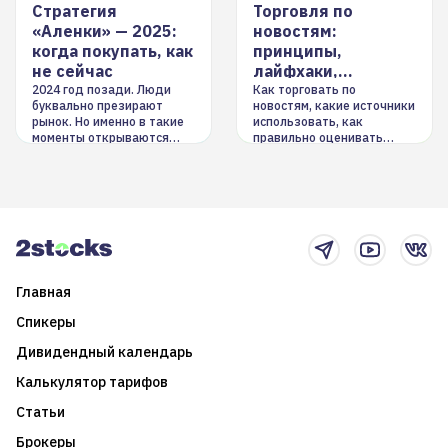
Стратегия
Торговля по
«Аленки» — 2025:
новостям:
когда покупать, как
принципы,
не сейчас
лайфхаки,
инструменты
2024 год позади. Люди
Как торговать по
буквально презирают
новостям, какие источники
рынок. Но именно в такие
использовать, как
моменты открываются
правильно оценивать
долгосрочные
информацию. Также автор
возможности. Обсудим
покажет краткосрочные и
итоги года и стратегию на
среднесрочные
2025-й
торговые стратегии на
новостном потоке
Главная
Спикеры
Дивидендный календарь
Калькулятор тарифов
Статьи
Брокеры