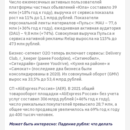
Число ежемесячных активных пользователей
платформы частных объявлений «Юла» составило 39
млн (+18% год к году), выручка от сервиса показала
рост на 11% до 1,1 млрд рублей. Показатели
персональной ленты материалов «Пульс»: MAU – 77,6
млн (+36% год к году), ежедневная активная аудитория
(DAU) – 9,8 млн (+74%). Совокупная выручка Пульса и
сервиса нативной рекламы Relap выросла на 115% до
473 млн рублей.
Бизнес-сегмент O2O теперь включает сервисы: Delivery
Club, r_keeper (ранее Foodplex), «Ситимобил»,
«Ситидрайв» (ранее Youdrive), «Кухня на районе» и
«Самокат» (последние два бизнеса были
консолидированы в 2020). Их совокупный оборот (GMV)
вырос на 33,5% до 53,4 млрд рублей.
СП «AliExpress Россия» (AER). В 2021 общий
товарооборот площадки «AliExpress Россия» без учета
услуг составил 306 млрд рублей (+46% год к году),
число уникальных покупателей превысило 28,7 млн, а
общее число продавцов увеличилось на 69% год к году
до 400 тысяч человек.
Может быть интересно: Падение рубля: что делать