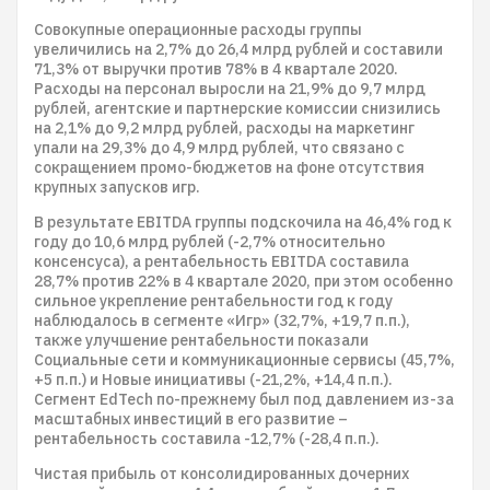
Совокупные операционные расходы группы
увеличились на 2,7% до 26,4 млрд рублей и составили
71,3% от выручки против 78% в 4 квартале 2020.
Расходы на персонал выросли на 21,9% до 9,7 млрд
рублей, агентские и партнерские комиссии снизились
на 2,1% до 9,2 млрд рублей, расходы на маркетинг
упали на 29,3% до 4,9 млрд рублей, что связано с
сокращением промо-бюджетов на фоне отсутствия
крупных запусков игр.
В результате EBITDA группы подскочила на 46,4% год к
году до 10,6 млрд рублей (-2,7% относительно
консенсуса), а рентабельность EBITDA составила
28,7% против 22% в 4 квартале 2020, при этом особенно
сильное укрепление рентабельности год к году
наблюдалось в сегменте «Игр» (32,7%, +19,7 п.п.),
также улучшение рентабельности показали
Социальные сети и коммуникационные сервисы (45,7%,
+5 п.п.) и Новые инициативы (-21,2%, +14,4 п.п.).
Сегмент EdTech по-прежнему был под давлением из-за
масштабных инвестиций в его развитие –
рентабельность составила -12,7% (-28,4 п.п.).
Чистая прибыль от консолидированных дочерних