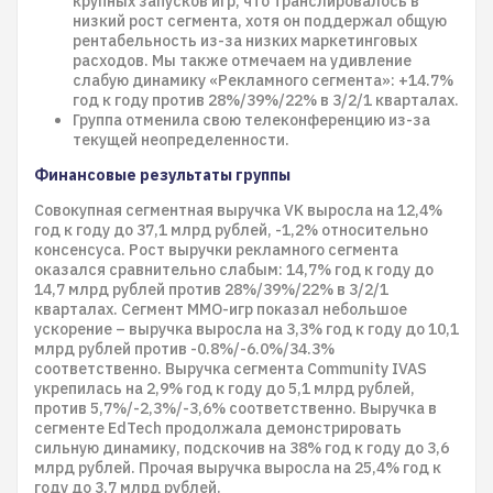
крупных запусков игр, что транслировалось в
низкий рост сегмента, хотя он поддержал общую
рентабельность из-за низких маркетинговых
расходов. Мы также отмечаем на удивление
слабую динамику «Рекламного сегмента»: +14.7%
год к году против 28%/39%/22% в 3/2/1 кварталах.
Группа отменила свою телеконференцию из-за
текущей неопределенности.
Финансовые результаты группы
Совокупная сегментная выручка VK выросла на 12,4%
год к году до 37,1 млрд рублей, -1,2% относительно
консенсуса. Рост выручки рекламного сегмента
оказался сравнительно слабым: 14,7% год к году до
14,7 млрд рублей против 28%/39%/22% в 3/2/1
кварталах. Сегмент MMO-игр показал небольшое
ускорение – выручка выросла на 3,3% год к году до 10,1
млрд рублей против -0.8%/-6.0%/34.3%
соответственно. Выручка сегмента Community IVAS
укрепилась на 2,9% год к году до 5,1 млрд рублей,
против 5,7%/-2,3%/-3,6% соответственно. Выручка в
сегменте EdTech продолжала демонстрировать
сильную динамику, подскочив на 38% год к году до 3,6
млрд рублей. Прочая выручка выросла на 25,4% год к
году до 3,7 млрд рублей.