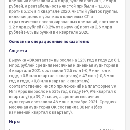
компаний составила 4,4 млрд рублей против 1,7 млрд
рублей, а рентабельность чистой прибыли – 11,8%
против 5.2% в 4 квартале 2020. Чистый убыток группы,
включая долю в убытках в ключевых СП и
стратегических ассоциированных компаний, составил
1,2 млрд рублей (-3,2% от выручки) против 2,6 млрд
рублей (-8% выручки) в 4 квартале 2020.
Основные операционные показатели:
Соцсети
Выручка «ВКонтакте» выросла на 12% год к году до 8,1
млрд рублей средняя месячная и дневная аудитория в
4 квартале 2021 составили 72,5 млн (-0,9 млн год к
году, +0.5 млн квартал к кварталу) и 47 млн (-0,3 млн
год к году, +0,8 млн квартал к кварталу)
соответственно. Число приложений на платформе VK
Mini Apps выросло на 53% год к году (+7,9% квартал к
кварталу) до 39,7 тысяч, а средняя месячная
аудитория составила 46 млн в декабре 2021. Средняя
месячная аудитория OK составила 38 млн (без
изменений квартал к кварталу).
Игры