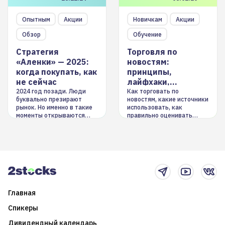
Опытным
Акции
Новичкам
Акции
Обзор
Обучение
Стратегия
Торговля по
«Аленки» — 2025:
новостям:
когда покупать, как
принципы,
не сейчас
лайфхаки,
инструменты
2024 год позади. Люди
Как торговать по
буквально презирают
новостям, какие источники
рынок. Но именно в такие
использовать, как
моменты открываются
правильно оценивать
долгосрочные
информацию. Также автор
возможности. Обсудим
покажет краткосрочные и
итоги года и стратегию на
среднесрочные
2025-й
торговые стратегии на
новостном потоке
Главная
Спикеры
Дивидендный календарь