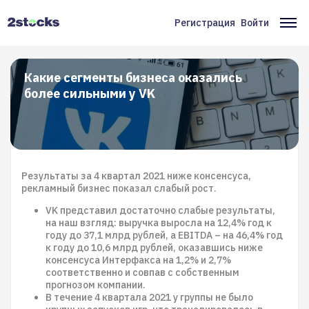
Перейти
к
Регистрация
Войти
Меню
Ос
основному
содержанию
учётной
на
записи
Какие сегменты бизнеса оказались
более сильными у VK
пользователя
Результаты за 4 квартал 2021 ниже консенсуса,
рекламный бизнес показал слабый рост.
VK представил достаточно слабые результаты,
на наш взгляд: выручка выросла на 12,4% год к
году до 37,1 млрд рублей, а EBITDA – на 46,4% год
к году до 10,6 млрд рублей, оказавшись ниже
консенсуса Интерфакса на 1,2% и 2,7%
соответственно и совпав с собственным
прогнозом компании.
В течение 4 квартала 2021 у группы не было