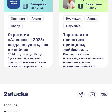
Завершен
Завершен
28.12.24
08.02.20
Опытным
Акции
Новичкам
Акции
Обзор
Обучение
Стратегия
Торговля по
«Аленки» — 2025:
новостям:
когда покупать, как
принципы,
не сейчас
лайфхаки,
инструменты
2024 год позади. Люди
Как торговать по
буквально презирают
новостям, какие источники
рынок. Но именно в такие
использовать, как
моменты открываются
правильно оценивать
долгосрочные
информацию. Также автор
возможности. Обсудим
покажет краткосрочные и
итоги года и стратегию на
среднесрочные
2025-й
торговые стратегии на
новостном потоке
Главная