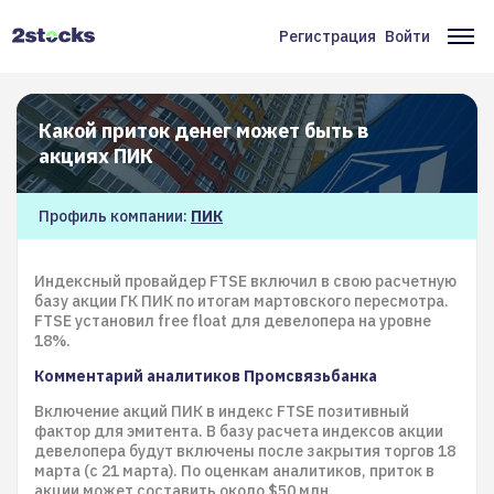
Перейти
к
Регистрация
Войти
Меню
Ос
основному
содержанию
учётной
на
записи
Какой приток денег может быть в
пользователя
акциях ПИК
Профиль компании:
ПИК
Индексный провайдер FTSE включил в свою расчетную
базу акции ГК ПИК по итогам мартовского пересмотра.
FTSE установил free float для девелопера на уровне
18%.
Комментарий аналитиков Промсвязьбанка
Включение акций ПИК в индекс FTSE позитивный
фактор для эмитента. В базу расчета индексов акции
девелопера будут включены после закрытия торгов 18
марта (с 21 марта). По оценкам аналитиков, приток в
акции может составить около $50 млн.