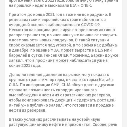
протяжении всего 2022 года. Аналогичную точку зрения
на прошлой неделе высказали EIA и ОПЕК.
При этом до конца 2021 года тоже не все радужно. В
ряде азиатски и европейских стран наблюдается
очередной всплеск заболеваемости COVID-19.
Несмотря на вакцинацию, вирус по-прежнему активно
распространяется, и чиновники уже начинают говорить
о возможности новых локдаунов. В такой ситуации
спрос оказывается под угрозой, в то время как добыча
в декабре, по оценке МЭА, может вырасти на 1,5 млн
баррелей в сутки. Генсек ОПЕК Мохаммед Баркиндо уже
заявил, что в профицит может наблюдаться уже в
конце 2021 года.
Дополнительное давление на рынок могут оказать
крупные страны-импортеры, в числе которых Китай и
США. По информации СМИ, США обсуждают с другими
странами возможность скоординированного
высвобождения нефти из стратегических резервов,
чтобы компенсировать дефицит и сдержать рост цен.
Китай уже публично заявил, что готовится к продаже
нефти из резервов.
В таких условиях рассчитывать на устойчивую
растущую динамику нефти не приходится. Скорее, речь