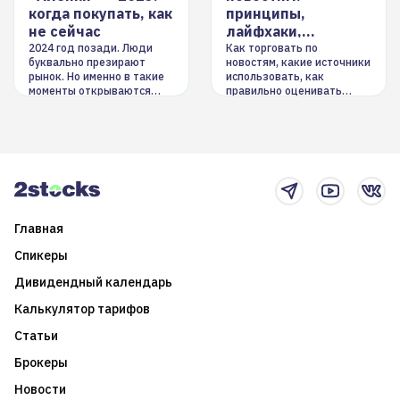
когда покупать, как
принципы,
не сейчас
лайфхаки,
инструменты
2024 год позади. Люди
Как торговать по
буквально презирают
новостям, какие источники
рынок. Но именно в такие
использовать, как
моменты открываются
правильно оценивать
долгосрочные
информацию. Также автор
возможности. Обсудим
покажет краткосрочные и
итоги года и стратегию на
среднесрочные
2025-й
торговые стратегии на
новостном потоке
Главная
Спикеры
Дивидендный календарь
Калькулятор тарифов
Статьи
Брокеры
Новости