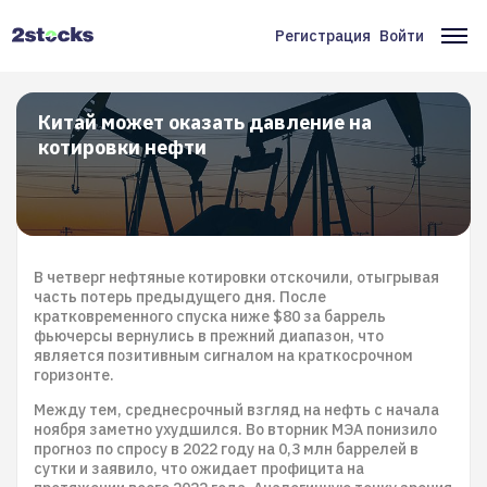
Перейти
к
Регистрация
Войти
Меню
Ос
основному
содержанию
учётной
на
записи
Китай может оказать давление на
котировки нефти
пользователя
В четверг нефтяные котировки отскочили, отыгрывая
часть потерь предыдущего дня. После
кратковременного спуска ниже $80 за баррель
фьючерсы вернулись в прежний диапазон, что
является позитивным сигналом на краткосрочном
горизонте.
Между тем, среднесрочный взгляд на нефть с начала
ноября заметно ухудшился. Во вторник МЭА понизило
прогноз по спросу в 2022 году на 0,3 млн баррелей в
сутки и заявило, что ожидает профицита на