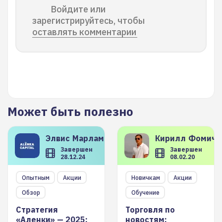
Войдите или
зарегистрируйтесь, чтобы
оставлять комментарии
Может быть полезно
Элвис
Марламов
Кирилл
Фомиче
Завершен
Завершен
28.12.24
08.02.20
Опытным
Акции
Новичкам
Акции
Обзор
Обучение
Стратегия
Торговля по
«Аленки» — 2025:
новостям: