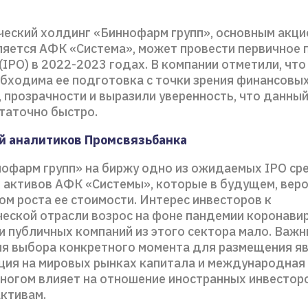
еский холдинг «Биннофарм групп», основным акц
ляется АФК «Система», может провести первичное 
IPO) в 2022-2023 годах. В компании отметили, чт
обходима ее подготовка с точки зрения финансовы
 прозрачности и выразили уверенность, что данный
таточно быстро.
й аналитиков Промсвязьбанка
офарм групп» на биржу одно из ожидаемых IPO ср
 активов АФК «Системы», которые в будущем, веро
м роста ее стоимости. Интерес инвесторов к
еской отрасли возрос на фоне пандемии коронавир
и публичных компаний из этого сектора мало. Важ
я выбора конкретного момента для размещения я
ция на мировых рынках капитала и международная 
многом влияет на отношение иностранных инвестор
активам.