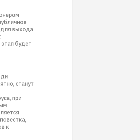
ионером
публичное
о для выхода
х
 этап будет
еди
ятно, станут
уса, при
ным
вляется
повестка,
ов к