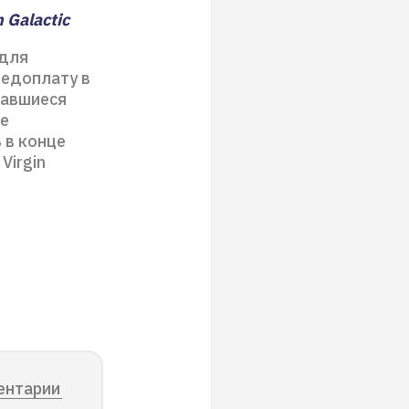
 Galactic
 для
редоплату в
тавшиеся
ые
 в конце
Virgin
ентарии