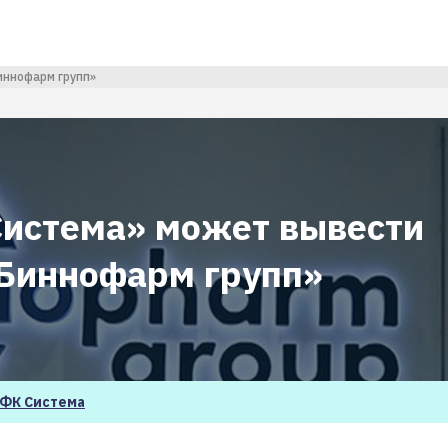
иннофарм групп»
Система» может вывести
«Биннофарм групп»
ФК Система