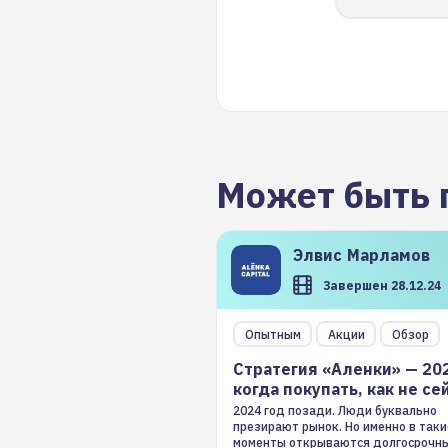
Может быть 
Элвис
Марламов
Завершен 28.12.24
Опытным
Акции
Обзор
Стратегия «Аленки» — 20
когда покупать, как не се
2024 год позади. Люди буквально
презирают рынок. Но именно в таки
моменты открываются долгосрочн