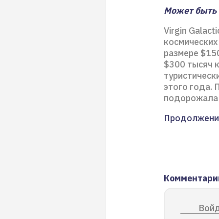
Может быть и
Virgin Galac
космических
размере $15
$300 тысяч 
туристически
этого года. 
подорожала
Продолжени
Комментари
Войд