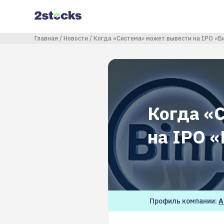
Перейти
к
основному
содержанию
Строка навигации
Главная
Новости
Когда «Система» может вывести на IPO «Б
Когда «
на IPO 
Профиль компании:
А