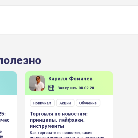
полезно
Кирилл
Фомичев
Завершен 08.02.20
Новичкам
Акции
Обучение
25:
Торговля по новостям:
йчас
принципы, лайфхаки,
инструменты
е
Как торговать по новостям, какие
ые
источники использовать, как правильно