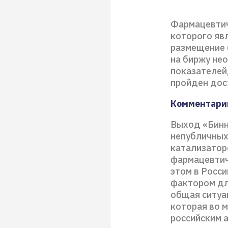
Фармацевтич
которого яв
размещение (
на биржу не
показателей,
пройден дос
Комментари
Выход «Бинн
непубличных
катализаторо
фармацевтич
этом в Росси
фактором дл
общая ситуа
которая во 
российским 