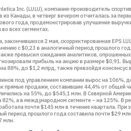
hletica Inc. (LULU), компания-производитель спор
в из Канады, в четверг вечером отчиталась за пер
ового года, продемонстрировав улучшение выручк
а во всех сегментах.
а, закончившихся 2 мая, скорректированная EPS LU
внению с $0,23 в аналогичный период прошлого год
также превысил ожидания аналитиков, опрошенных 
гнозировали прибыль на акцию в размере $0,91. Вы
на 88%, до $1,2 млрд, также превзойдя консенсус в
зинов под управлением компании вырос на 106%, до
как прямые продажи, составившие 44,4% от общей ч
личились на 55%, до $545,1 млн. В Северной Амери
 82%, а в международном сегменте – на 125%. В р
работала почти $145 млн в течение квартала. При 
ый период прошлого года составила почти $29 млн,
7 млн.