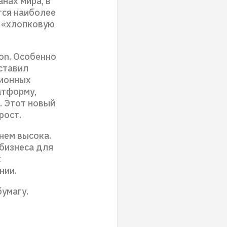
нах мира, в
тся наиболее
а «хлопковую
on. Особенно
ставил
ционных
атформу,
. Этот новый
рост.
нем высока.
бизнеса для
к
нии.
бумагу.