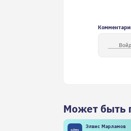
Комментари
Войд
Может быть 
Элвис
Марламов