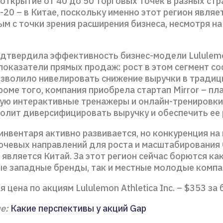
открытие от 40 до 50 торговых точек в разных стра
-20 – в Китае, поскольку именно этот регион являе
ым с точки зрения расширения бизнеса, несмотря н
дтвердила эффективность бизнес-модели Lululem
показатели прямых продаж: рост в этом сегмент со
озволило нивелировать снижение выручки в тради
роме того, компания приобрела стартап Mirror – пл
ю интерактивные тренажеры и онлайн-тренировки
волит диверсифицировать выручку и обеспечить ее 
нвентаря активно развивается, но конкуренция на 
ючевых направлений для роста и масштабирования 
 является Китай. За этот регион сейчас борются ка
е западные бренды, так и местные молодые компа
 цена по акциям Lululemon Athletica Inc. – $353 за 
ме:
Какие перспективы у акций Gap