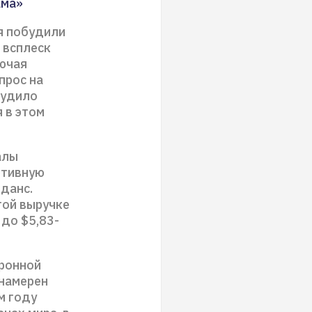
ама»
я побудили
 всплеск
ючая
спрос на
будило
 в этом
алы
ртивную
данс.
той выручке
 до $5,83-
тронной
 намерен
м году