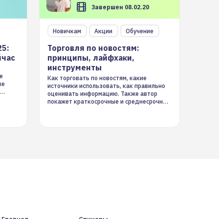
Завершен 08.02.20
Новичкам
Акции
Обучение
25:
Торговля по новостям:
йчас
принципы, лайфхаки,
инструменты
е
Как торговать по новостям, какие
ые
источники использовать, как правильно
оценивать информацию. Также автор
покажет краткосрочные и среднесрочные
торговые стратегии на новостном потоке