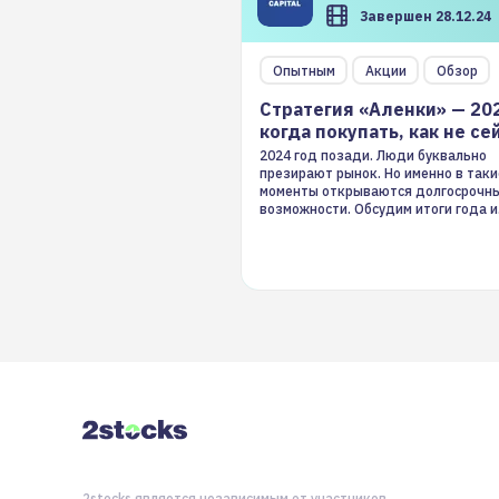
Завершен 28.12.24
Опытным
Акции
Обзор
Стратегия «Аленки» — 20
когда покупать, как не се
2024 год позади. Люди буквально
презирают рынок. Но именно в таки
моменты открываются долгосрочн
возможности. Обсудим итоги года и
стратегию на 2025-й
2stocks является независимым от участников