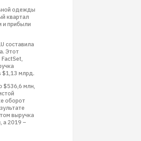
тивной одежды
вый квартал
и и прибыли
LU составила
а. Этот
FactSet,
ручка
 $1,13 млрд.
 $536,6 млн,
истой
ке оборот
езультате
этом выручка
 а 2019 –