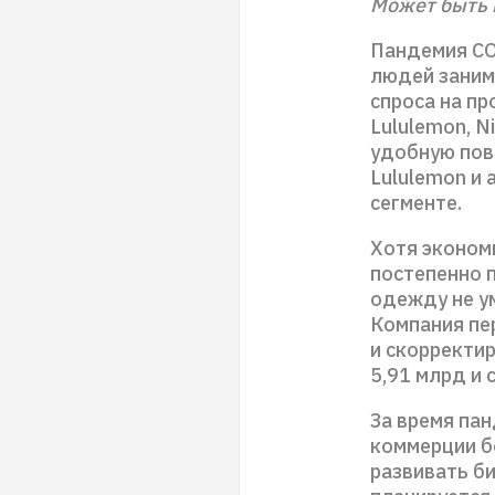
Может быть 
Пандемия CO
людей заним
спроса на п
Lululemon, Ni
удобную пов
Lululemon и
сегменте.
Хотя эконом
постепенно 
одежду не у
Компания пе
и скорректир
5,91 млрд и 
За время па
коммерции б
развивать б