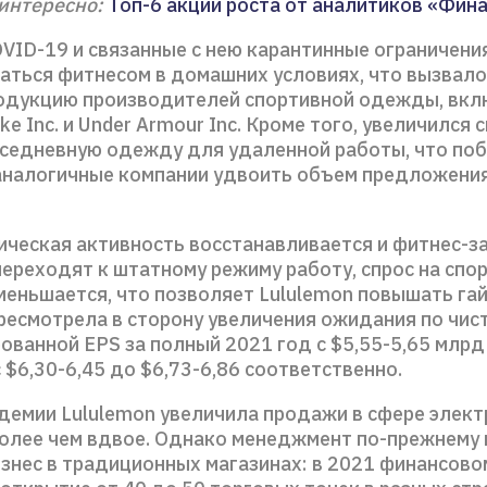
интересно:
Топ-6 акций роста от аналитиков «Фин
VID-19 и связанные с нею карантинные ограничени
аться фитнесом в домашних условиях, что вызвало
родукцию производителей спортивной одежды, вкл
ke Inc. и Under Armour Inc. Кроме того, увеличился 
седневную одежду для удаленной работы, что по
 аналогичные компании удвоить объем предложения
ическая активность восстанавливается и фитнес-з
переходят к штатному режиму работу, спрос на спо
меньшается, что позволяет Lululemon повышать гай
ресмотрела в сторону увеличения ожидания по чис
ованной EPS за полный 2021 год с $5,55-5,65 млрд
с $6,30-6,45 до $6,73-6,86 соответственно.
ндемии Lululemon увеличила продажи в сфере элек
олее чем вдвое. Однако менеджмент по-прежнему
изнес в традиционных магазинах: в 2021 финансово