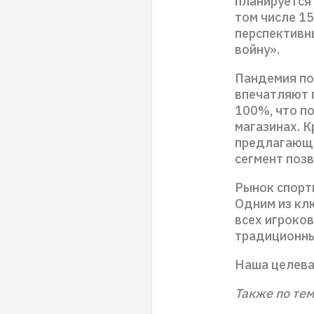
планируется 
том числе 15
перспективн
войну».
Пандемия по
впечатляют 
100%, что п
магазинах. К
предлагающу
сегмент поз
Рынок спорти
Одним из кл
всех игроков
традиционны
Наша целевая
Также по те