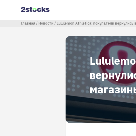
Перейти
к
основному
содержанию
Строка навигации
Главная
Новости
Lululemon Athletica: покупатели вернулись
Lululemo
вернули
магазин