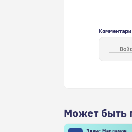
Комментари
Войд
Может быть 
Элвис
Марламов