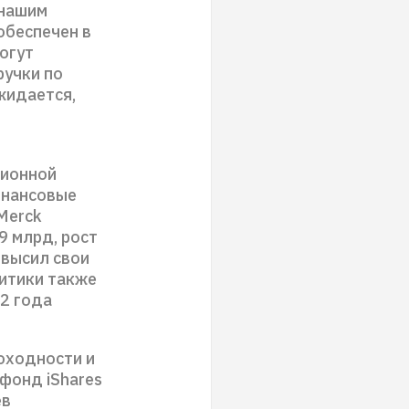
 нашим
обеспечен в
огут
ручки по
жидается,
ционной
инансовые
Merck
9 млрд, рост
овысил свои
литики также
2 года
оходности и
фонд iShares
ев