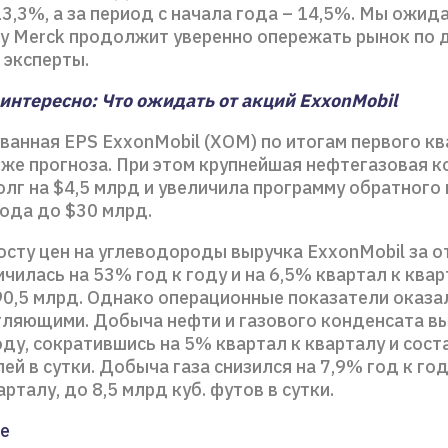
3,3%, а за период с начала года – 14,5%. Мы ожида
у Merck продолжит уверенно опережать рынок по 
 эксперты.
интересно: Что ожидать от акций ExxonMobil
ванная EPS ExxonMobil (XOM) по итогам первого к
иже прогноза. При этом крупнейшая нефтегазовая 
лг на $4,5 млрд и увеличила программу обратного
года до $30 млрд.
осту цен на углеводороды выручка ExxonMobil за 
чилась на 53% год к году и на 6,5% квартал к квар
90,5 млрд. Однако операционные показатели оказа
тляющими. Добыча нефти и газового конденсата в
оду, сократившись на 5% квартал к кварталу и сост
ей в сутки. Добыча газа снизился на 7,9% год к году
арталу, до 8,5 млрд куб. футов в сутки.
е