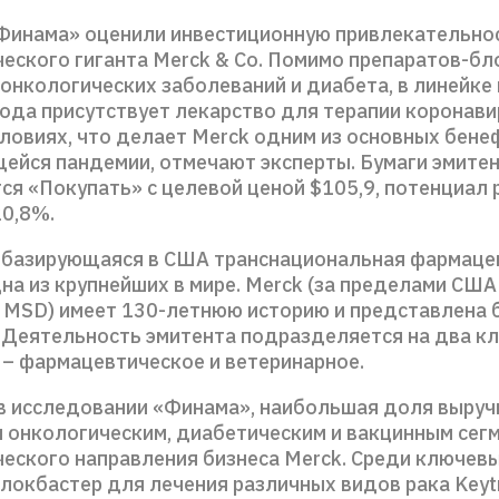
Финама» оценили инвестиционную привлекательно
еского гиганта Merck & Co. Помимо препаратов-б
онкологических заболеваний и диабета, в линейке
ода присутствует лекарство для терапии коронави
ловиях, что делает Merck одним из основных бен
йся пандемии, отмечают эксперты. Бумаги эмите
ся «Покупать» с целевой ценой $105,9, потенциал 
20,8%.
– базирующаяся в США транснациональная фармаце
на из крупнейших в мире. Merck (за пределами США
к MSD) имеет 130-летнюю историю и представлена 
. Деятельность эмитента подразделяется на два к
 – фармацевтическое и ветеринарное.
 в исследовании «Финама», наибольшая доля выруч
я онкологическим, диабетическим и вакцинным сег
еского направления бизнеса Merck. Среди ключев
локбастер для лечения различных видов рака Keyt