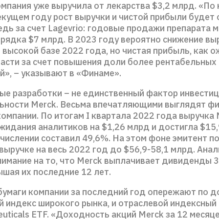
омпания уже выручила от лекарства $3,2 млрд. «По
екущем году рост выручки и чистой прибыли будет 
дь за счет Lagevrio: годовые продажи препарата м
рядка $7 млрд. В 2023 году вероятно снижение вы
высокой базе 2022 года, но чистая прибыль, как о
асти за счет повышения доли более рентабельных
й», – указывают в «Финаме».
ые разработки – не единственный фактор инвести
ьности Merck. Весьма впечатляющими выглядят ф
омпании. По итогам I квартала 2022 года выручка 
идания аналитиков на $1,26 млрд и достигла $15,
числении составил 49,6%. На этом фоне эмитент п
выручке на весь 2022 год до $56,9-58,1 млрд. Ана
имание на то, что Merck выплачивает дивиденды 3
ышая их последние 12 лет.
 бумаги компании за последний год опережают по д
й индекс широкого рынка, и отраслевой индексный 
euticals ETF. «Доходность акций Merck за 12 месяц