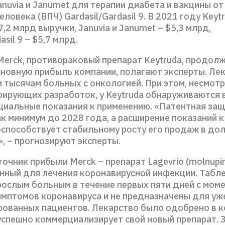
nuvia и Janumet для терапии диабета и вакцины от
ловека (ВПЧ) Gardasil/Gardasil 9. В 2021 году Keyt
,2 млрд выручки, Januvia и Janumet – $5,3 млрд,
asil 9 – $5,7 млрд.
Merck, противораковый препарат Keytruda, продол
сновную прибыль компании, полагают эксперты. Ле
 тысячам больных с онкологией. При этом, несмотр
рирующих разработок, у Keytruda обнаруживаются в
циальные показания к применению. «Патентная защ
ак минимум до 2028 года, а расширение показаний 
оспособствует стабильному росту его продаж в до
, – прогнозируют эксперты.
очник прибыли Merck – препарат Lagevrio (molnupira
нный для лечения коронавирусной инфекции. Табл
рослым больным в течение первых пяти дней с мом
имптомов коронавируса и не предназначены для уж
рованных пациентов. Лекарство было одобрено в к
успешно коммерциализирует свой новый препарат. З