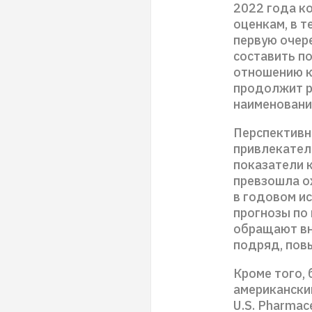
2022 года к
оценкам, в т
первую очере
составить по
отношению к 
продолжит р
наименовани
Перспективн
привлекател
показатели к
превзошла ож
в годовом ис
прогнозы по 
обращают вн
подряд, пов
Кроме того,
американски
U.S. Pharmac