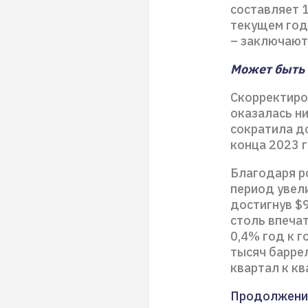
составляет 1
текущем год
– заключают
Может быть 
Скорректиро
оказалась н
сократила до
конца 2023 
Благодаря р
период увели
достигнув $
столь впеча
0,4% год к г
тысяч баррел
квартал к кв
Продолжени