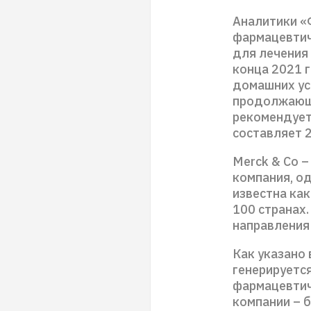
Аналитики «
фармацевтич
для лечения 
конца 2021 г
домашних ус
продолжающе
рекомендует
составляет 
Merck & Co 
компания, од
известна ка
100 странах
направления
Как указано
генерируетс
фармацевтич
компании – б