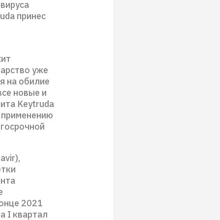
 вируса
ruda принес
жит
карство уже
я на обилие
се новые и
ита Keytruda
к применению
лгосрочной
vir),
етки
ента
е
онце 2021
а I квартал