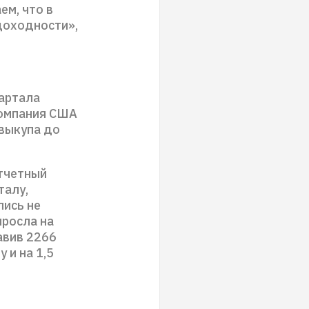
ем, что в
доходности»,
вартала
компания США
 выкупа до
отчетный
талу,
лись не
ыросла на
авив 2266
 и на 1,5