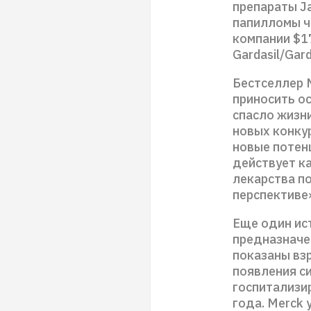
препараты Ja
папилломы че
компании $17
Gardasil/Gard
Бестселлер 
приносить о
спасло жизни
новых конку
новые потен
действует к
лекарства п
перспективе»
Еще один ист
предназначе
показаны вз
появления с
госпитализи
года. Merck 