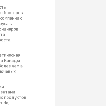
сть
локбастеров
 компании с
руса в
ефициаров
нта
роста
втическая
 и Канады
более чем в
лючевых
ки
ментами
ых продуктов
ruda,