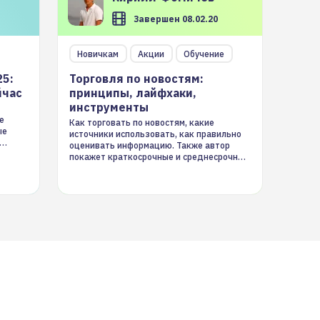
Завершен 08.02.20
Новичкам
Акции
Обучение
25:
Торговля по новостям:
йчас
принципы, лайфхаки,
инструменты
е
Как торговать по новостям, какие
ые
источники использовать, как правильно
оценивать информацию. Также автор
покажет краткосрочные и среднесрочные
торговые стратегии на новостном потоке