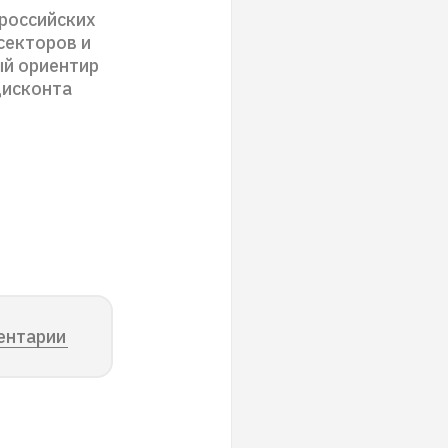
ироссийских
секторов и
ый ориентир
дисконта
ентарии