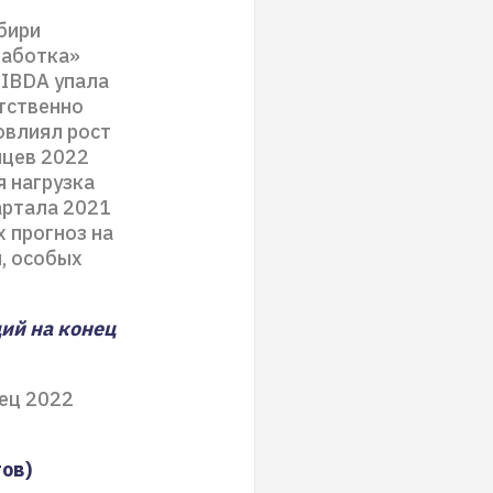
бири
работка»
OIBDA упала
етственно
овлиял рост
яцев 2022
я нагрузка
артала 2021
х прогноз на
, особых
ий на конец
ец 2022
ов)