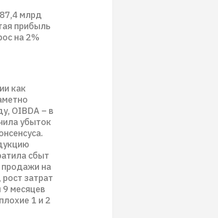
 87,4 млрд
стая прибыль
рос на 2%
ии как
заметно
ду, OIBDA – в
учила убыток
онсенсуса.
одукцию
ратила сбыт
 продажи на
, рост затрат
м 9 месяцев
плохие 1 и 2