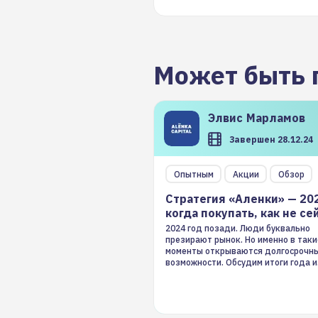
Может быть 
Элвис
Марламов
Завершен 28.12.24
Опытным
Акции
Обзор
Стратегия «Аленки» — 20
когда покупать, как не се
2024 год позади. Люди буквально
презирают рынок. Но именно в таки
моменты открываются долгосрочн
возможности. Обсудим итоги года и
стратегию на 2025-й