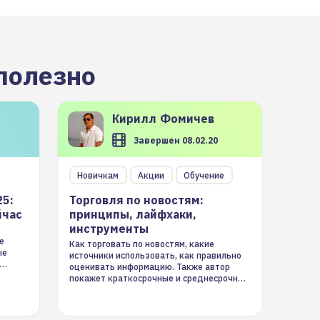
полезно
Кирилл
Фомичев
Завершен 08.02.20
Новичкам
Акции
Обучение
25:
Торговля по новостям:
йчас
принципы, лайфхаки,
инструменты
е
Как торговать по новостям, какие
ые
источники использовать, как правильно
оценивать информацию. Также автор
покажет краткосрочные и среднесрочные
торговые стратегии на новостном потоке