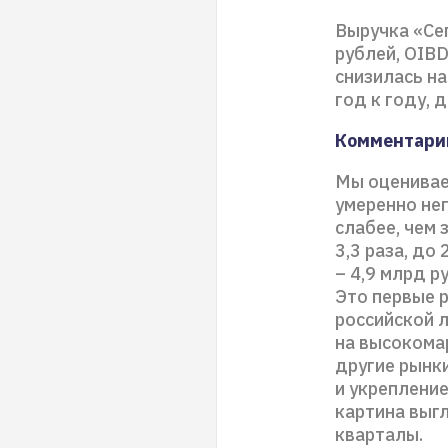
Выручка «Сег
рублей, OIBD
снизилась на
год к году, 
Комментари
Мы оценивае
умеренно нег
слабее, чем 
3,3 раза, до
– 4,9 млрд р
Это первые р
российской 
на высокома
другие рынки
и укрепление
картина выгл
кварталы.