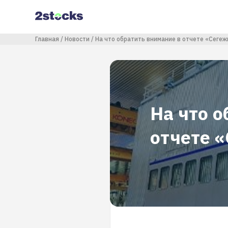
Перейти
к
основному
содержанию
Строка навигации
Главная
Новости
На что обратить внимание в отчете «Сегеж
На что о
отчете 