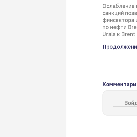
Ослабление 
санкций поз
финсектора 
по нефти Bre
Urals к Bren
Продолжени
Комментари
Войд