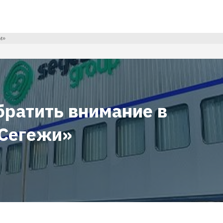
и»
братить внимание в
«Сегежи»