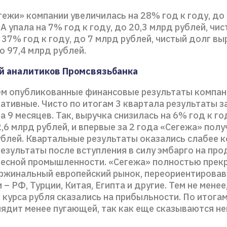
ежи» компании увеличилась на 28% год к году, до
A упала на 7% год к году, до 20,3 млрд рублей, чи
 37% год к году, до 7 млрд рублей, чистый долг вы
до 97,4 млрд рублей.
й аналитиков Промсвязьбанка
м опубликованные финансовые результаты компан
ативные. Чисто по итогам 3 квартала результаты 
за 9 месяцев. Так, выручка снизилась на 6% год к го
 2,6 млрд рублей, и впервые за 2 года «Сегежа» пол
ублей. Квартальные результаты оказались слабее к
езультаты после вступления в силу эмбарго на пр
лесной промышленности. «Сегежа» полностью прек
ржинальный европейский рынок, переориентировав
 – РФ, Турции, Китая, Египта и другие. Тем не менее
 курса рубля сказались на прибыльности. По итога
ядит менее пугающей, так как еще сказываются не