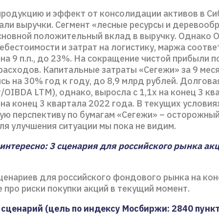
 продукцию и эффект от консолидации активов в Си
али выручки. Сегмент «лесные ресурсы и деревооб
сновной положительный вклад в выручку. Однако 
себестоимости и затрат на логистику, маржа соотв
на 9 п.п., до 23%. На сокращение чистой прибыли п
расходов. Капитальные затраты «Сегежи» за 9 мес
сь на 30% год к году, до 8,9 млрд рублей. Долгова
/OIBDA LTM), однако, выросла с 1,1х на конец 3 кв
 на конец 3 квартала 2022 года. В текущих условия
ую перспективу по бумагам «Сегежи» – осторожный
ля улучшения ситуации мы пока не видим.
интересно: 3 сценария для российского рынка акц
ценариев для российского фондового рынка на кон
е про риски покупки акций в текущий момент.
сценарий (цель по индексу Мосбиржи: 2840 пункт