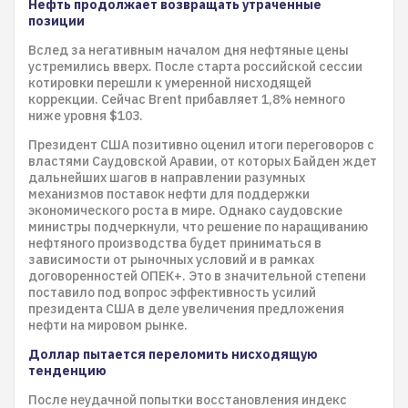
Нефть продолжает возвращать утраченные
позиции
Вслед за негативным началом дня нефтяные цены
устремились вверх. После старта российской сессии
котировки перешли к умеренной нисходящей
коррекции. Сейчас Brent прибавляет 1,8% немного
ниже уровня $103.
Президент США позитивно оценил итоги переговоров с
властями Саудовской Аравии, от которых Байден ждет
дальнейших шагов в направлении разумных
механизмов поставок нефти для поддержки
экономического роста в мире. Однако саудовские
министры подчеркнули, что решение по наращиванию
нефтяного производства будет приниматься в
зависимости от рыночных условий и в рамках
договоренностей ОПЕК+. Это в значительной степени
поставило под вопрос эффективность усилий
президента США в деле увеличения предложения
нефти на мировом рынке.
Доллар пытается переломить нисходящую
тенденцию
После неудачной попытки восстановления индекс