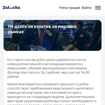
Перейти
к
Регистрация
Войти
Меню
Ос
основному
содержанию
учётной
на
записи
На долго ли позитив на мировых
рынках
пользователя
На старте сессии рубль резко укрепился и после
непродолжительной консолидации вернулся к
повышению, обновив двухнедельные максимумы.
Доллар опустился к 56,2 рублей, евро достиг 56,85
рублей.
Кроме благоприятного внешнего фона росту рубля
способствует приближение квартального налогового
периода экспортеров, пик платежей которого
приходится на следующую неделю. Дополнительным
фактором укрепления рубля выступает необходимость