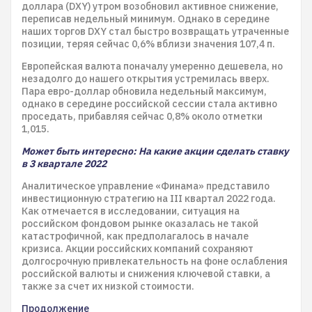
доллара (DXY) утром возобновил активное снижение,
переписав недельный минимум. Однако в середине
наших торгов DXY стал быстро возвращать утраченные
позиции, теряя сейчас 0,6% вблизи значения 107,4 п.
Европейская валюта поначалу умеренно дешевела, но
незадолго до нашего открытия устремилась вверх.
Пара евро-доллар обновила недельный максимум,
однако в середине российской сессии стала активно
проседать, прибавляя сейчас 0,8% около отметки
1,015.
Может быть интересно: На какие акции сделать ставку
в 3 квартале 2022
Аналитическое управление «Финама» представило
инвестиционную стратегию на III квартал 2022 года.
Как отмечается в исследовании, ситуация на
российском фондовом рынке оказалась не такой
катастрофичной, как предполагалось в начале
кризиса. Акции российских компаний сохраняют
долгосрочную привлекательность на фоне ослабления
российской валюты и снижения ключевой ставки, а
также за счет их низкой стоимости.
Продолжение