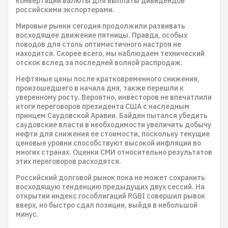
конвертации валюты для выплаты дивидендов
российскими экспортерами.
Мировые рынки сегодня продолжили развивать
восходящее движение пятницы. Правда, особых
поводов для столь оптимистичного настроя не
находится. Скорее всего, мы наблюдаем технический
отскок вслед за последней волной распродаж.
Нефтяные цены после кратковременного снижения,
произошедшего в начала дня, также перешли к
уверенному росту. Вероятно, инвесторов не впечатлили
итоги переговоров президента США с наследным
принцем Саудовской Аравии. Байден пытался убедить
саудовские власти в необходимости увеличить добычу
нефти для снижения ее стоимости, поскольку текущие
ценовые уровни способствуют высокой инфляции во
многих странах. Оценки СМИ относительно результатов
этих переговоров расходятся.
Российский долговой рынок пока не может сохранить
восходящую тенденцию предыдущих двух сессий. На
открытии индекс гособлигаций RGBI совершил рывок
вверх, но быстро сдал позиции, выйдя в небольшой
минус.