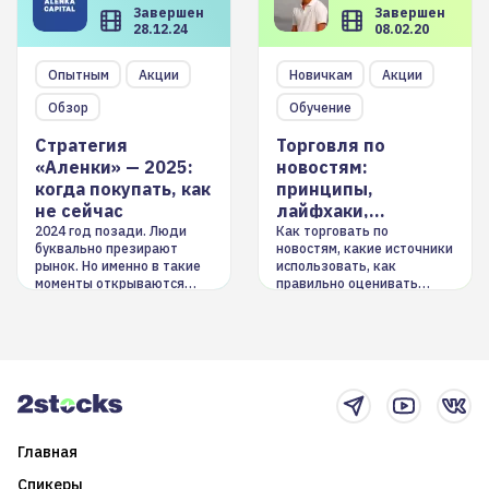
Завершен
Завершен
28.12.24
08.02.20
Опытным
Акции
Новичкам
Акции
Обзор
Обучение
Стратегия
Торговля по
«Аленки» — 2025:
новостям:
когда покупать, как
принципы,
не сейчас
лайфхаки,
инструменты
2024 год позади. Люди
Как торговать по
буквально презирают
новостям, какие источники
рынок. Но именно в такие
использовать, как
моменты открываются
правильно оценивать
долгосрочные
информацию. Также автор
возможности. Обсудим
покажет краткосрочные и
итоги года и стратегию на
среднесрочные
2025-й
торговые стратегии на
новостном потоке
Главная
Спикеры