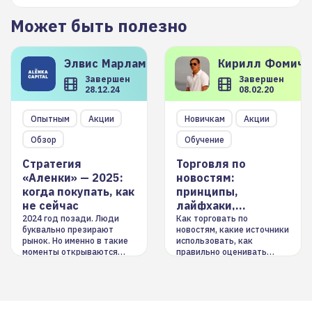
Может быть полезно
Элвис
Марламов
Кирилл
Фомиче
Завершен
Завершен
28.12.24
08.02.20
Опытным
Акции
Новичкам
Акции
Обзор
Обучение
Стратегия
Торговля по
«Аленки» — 2025:
новостям:
когда покупать, как
принципы,
не сейчас
лайфхаки,
инструменты
2024 год позади. Люди
Как торговать по
буквально презирают
новостям, какие источники
рынок. Но именно в такие
использовать, как
моменты открываются
правильно оценивать
долгосрочные
информацию. Также автор
возможности. Обсудим
покажет краткосрочные и
итоги года и стратегию на
среднесрочные
2025-й
торговые стратегии на
новостном потоке