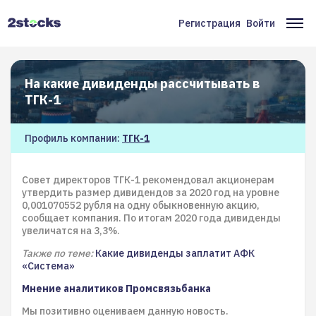
Перейти
к
Регистрация
Войти
Меню
Ос
основному
содержанию
учётной
на
записи
На какие дивиденды рассчитывать в
пользователя
ТГК-1
Профиль компании:
ТГК-1
Совет директоров ТГК-1 рекомендовал акционерам
утвердить размер дивидендов за 2020 год на уровне
0,001070552 рубля на одну обыкновенную акцию,
сообщает компания. По итогам 2020 года дивиденды
увеличатся на 3,3%.
Также по теме:
Какие дивиденды заплатит АФК
«Система»
Мнение аналитиков Промсвязьбанка
Мы позитивно оцениваем данную новость.