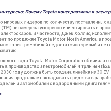
интересно: Почему Toyota консервативна к электр
ло мировых лидеров по количеству поставленных а
 (ТМ) не намерена ускоренно инвестировать в про
 электрокаров. В частности, Джек Холлис, исполн
ент по продажам Toyota Motor North America, в пр
рынок электромобилей недостаточно зрелый и не г
азвитию.
ошлого года Toyota Motor Corporation объявила о 
ь в производство электромобилей 4 трлн иен ($28 
 2030 году должна быть создана линейка из 30 EV-
мпания продолжает вкладывать средства в разраб
оделей и автомобилей с водородными двигателям
е