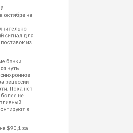
ый
в октябре на
олнительно
й сигнал для
 поставок из
ые банки
ся чуть
а синхронное
за рецессии
ти. Пока нет
 более не
опливный
контируют в
не $90,1 за