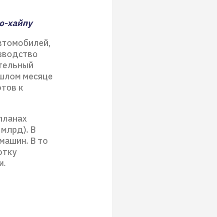
о-хайпу
втомобилей,
изводство
ительный
ошлом месяце
отов к
планах
млрд). В
машин. В то
отку
и.