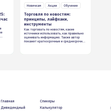
Новичкам
Акции
Обучение
25:
Торговля по новостям:
йчас
принципы, лайфхаки,
инструменты
е
Как торговать по новостям, какие
ые
источники использовать, как правильно
оценивать информацию. Также автор
покажет краткосрочные и среднесрочные
торговые стратегии на новостном потоке
Главная
Спикеры
Дивидендный
Калькулятор