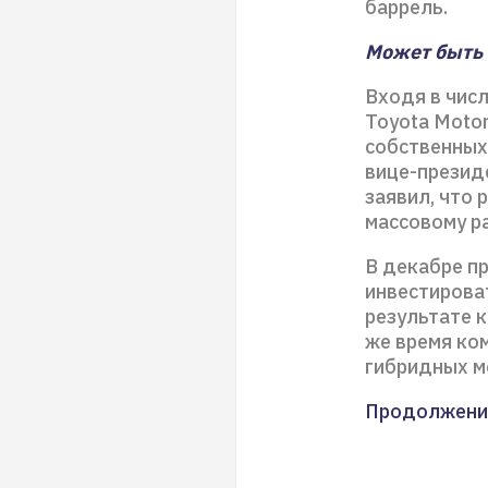
баррель.
Может быть 
Входя в чис
Toyota Motor
собственных
вице-презид
заявил, что 
массовому р
В декабре пр
инвестироват
результате к
же время ко
гибридных м
Продолжени