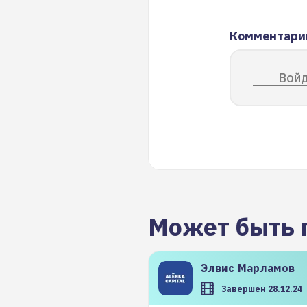
Комментари
Войд
Может быть 
Элвис
Марламов
Завершен 28.12.24