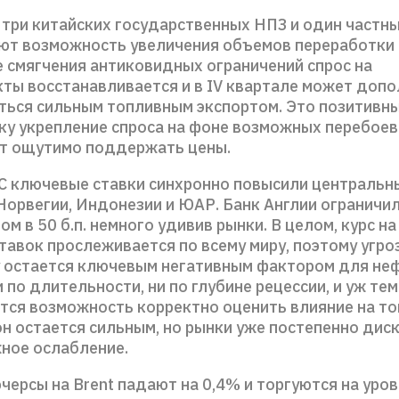
 три китайских государственных НПЗ и один частн
ют возможность увеличения объемов переработки 
е смягчения антиковидных ограничений спрос на
ты восстанавливается и в IV квартале может доп
ься сильным топливным экспортом. Это позитивны
ку укрепление спроса на фоне возможных перебоев
т ощутимо поддержать цены.
С ключевые ставки синхронно повысили центральн
Норвегии, Индонезии и ЮАР. Банк Англии ограничил
м в 50 б.п. немного удивив рынки. В целом, курс н
авок прослеживается по всему миру, поэтому угро
 остается ключевым негативным фактором для неф
 по длительности, ни по глубине рецессии, и уж тем
тся возможность корректно оценить влияние на т
он остается сильным, но рынки уже постепенно дис
ное ослабление.
ерсы на Brent падают на 0,4% и торгуются на уров