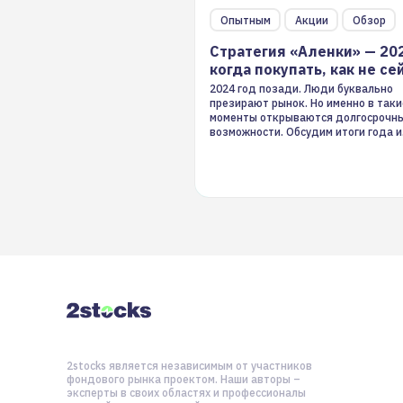
Опытным
Акции
Обзор
Стратегия «Аленки» — 20
когда покупать, как не се
2024 год позади. Люди буквально
презирают рынок. Но именно в таки
моменты открываются долгосрочн
возможности. Обсудим итоги года и
стратегию на 2025-й
2stocks является независимым от участников
фондового рынка проектом. Наши авторы –
эксперты в своих областях и профессионалы