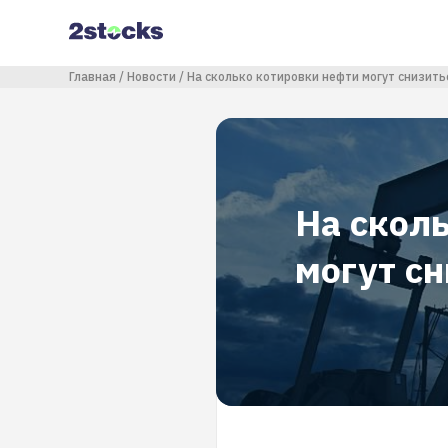
Перейти
к
основному
содержанию
Строка навигации
Главная
Новости
На сколько котировки нефти могут снизить
На скол
могут с