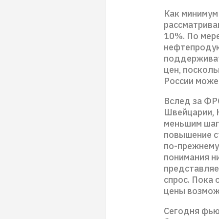
Как минимум
рассматрива
10%. По мер
нефтепродук
поддерживат
цен, посколь
России може
Вслед за ФР
Швейцарии, 
меньшим шаго
повышение ст
по-прежнему
понимания ни
представляе
спрос. Пока 
цены возмож
Сегодня фьюч