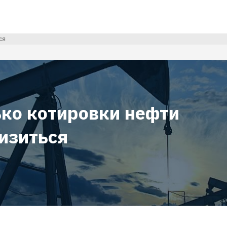
ся
ько котировки нефти
низиться