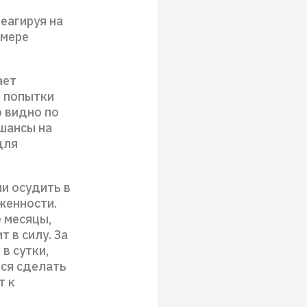
реагируя на
 мере
ает
й попытки
о видно по
шансы на
для
и осудить в
женности.
 месяцы,
 в силу. За
в сутки,
тся сделать
т к