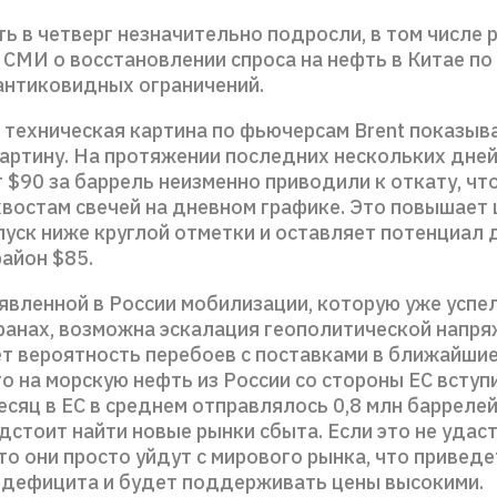
ь в четверг незначительно подросли, в том числе 
 СМИ о восстановлении спроса на нефть в Китае по
антиковидных ограничений.
е техническая картина по фьючерсам Brent показыв
артину. На протяжении последних нескольких дне
 $90 за баррель неизменно приводили к откату, чт
востам свечей на дневном графике. Это повышает 
пуск ниже круглой отметки и оставляет потенциал 
айон $85.
явленной в России мобилизации, которую уже успел
ранах, возможна эскалация геополитической напря
т вероятность перебоев с поставками в ближайшие
о на морскую нефть из России со стороны ЕС вступит
сяц в ЕС в среднем отправлялось 0,8 млн баррелей 
стоит найти новые рынки сбыта. Если это не удас
то они просто уйдут с мирового рынка, что приведе
 дефицита и будет поддерживать цены высокими.