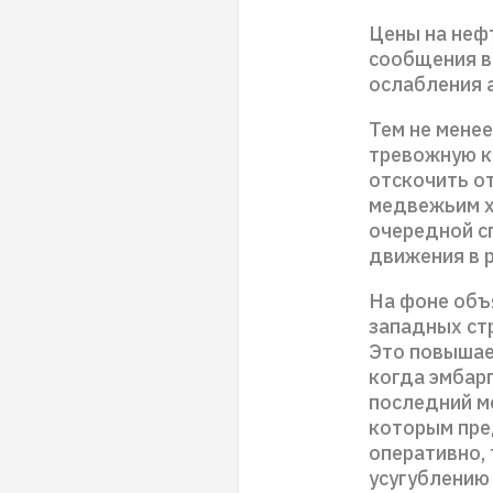
Цены на нефт
сообщения в
ослабления 
Тем не мене
тревожную к
отскочить от
медвежьим х
очередной с
движения в р
На фоне объ
западных ст
Это повышае
когда эмбарг
последний ме
которым пред
оперативно, 
усугублению