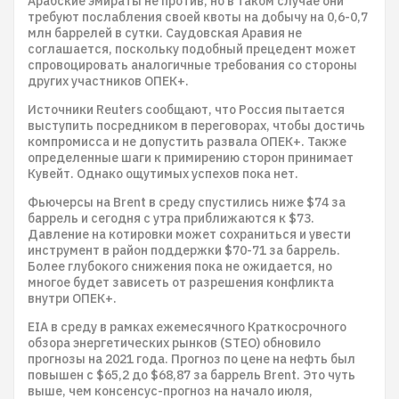
Арабские эмираты не против, но в таком случае они
требуют послабления своей квоты на добычу на 0,6-0,7
млн баррелей в сутки. Саудовская Аравия не
соглашается, поскольку подобный прецедент может
спровоцировать аналогичные требования со стороны
других участников ОПЕК+.
Источники Reuters сообщают, что Россия пытается
выступить посредником в переговорах, чтобы достичь
компромисса и не допустить развала ОПЕК+. Также
определенные шаги к примирению сторон принимает
Кувейт. Однако ощутимых успехов пока нет.
Фьючерсы на Brent в среду спустились ниже $74 за
баррель и сегодня с утра приближаются к $73.
Давление на котировки может сохраниться и увести
инструмент в район поддержки $70-71 за баррель.
Более глубокого снижения пока не ожидается, но
многое будет зависеть от разрешения конфликта
внутри ОПЕК+.
EIA в среду в рамках ежемесячного Краткосрочного
обзора энергетических рынков (STEO) обновило
прогнозы на 2021 года. Прогноз по цене на нефть был
повышен с $65,2 до $68,87 за баррель Brent. Это чуть
выше, чем консенсус-прогноз на начало июля,