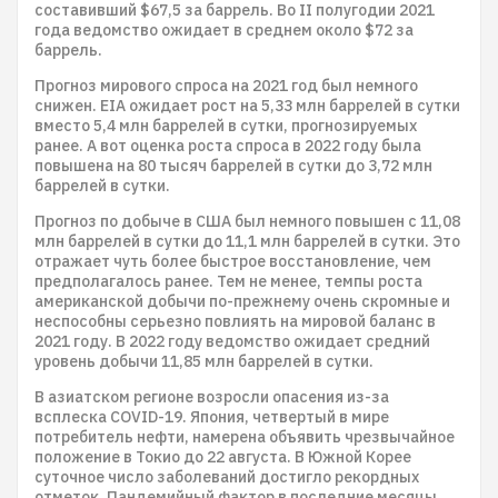
составивший $67,5 за баррель. Во II полугодии 2021
года ведомство ожидает в среднем около $72 за
баррель.
Прогноз мирового спроса на 2021 год был немного
снижен. EIA ожидает рост на 5,33 млн баррелей в сутки
вместо 5,4 млн баррелей в сутки, прогнозируемых
ранее. А вот оценка роста спроса в 2022 году была
повышена на 80 тысяч баррелей в сутки до 3,72 млн
баррелей в сутки.
Прогноз по добыче в США был немного повышен с 11,08
млн баррелей в сутки до 11,1 млн баррелей в сутки. Это
отражает чуть более быстрое восстановление, чем
предполагалось ранее. Тем не менее, темпы роста
американской добычи по-прежнему очень скромные и
неспособны серьезно повлиять на мировой баланс в
2021 году. В 2022 году ведомство ожидает средний
уровень добычи 11,85 млн баррелей в сутки.
В азиатском регионе возросли опасения из-за
всплеска COVID-19. Япония, четвертый в мире
потребитель нефти, намерена объявить чрезвычайное
положение в Токио до 22 августа. В Южной Корее
суточное число заболеваний достигло рекордных
отметок. Пандемийный фактор в последние месяцы