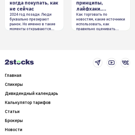
когда покупать, как
принципы,
не сейчас
лайфхаки,
инструменты
2024 год позади. Люди
Как торговать по
буквально презирают
новостям, какие источники
рынок. Но именно в такие
использовать, как
моменты открываются
правильно оценивать
долгосрочные
информацию. Также автор
возможности. Обсудим
покажет краткосрочные и
итоги года и стратегию на
среднесрочные
2025-й
торговые стратегии на
новостном потоке
Главная
Спикеры
Дивидендный календарь
Калькулятор тарифов
Статьи
Брокеры
Новости