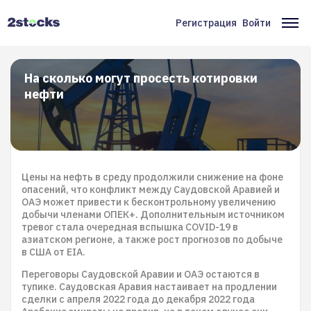
Перейти
к
Регистрация
Войти
Меню
Ос
основному
содержанию
учётной
на
записи
На сколько могут просесть котировки
нефти
пользователя
Цены на нефть в среду продолжили снижение на фоне
опасений, что конфликт между Саудовской Аравией и
ОАЭ может привести к бесконтрольному увеличению
добычи членами ОПЕК+. Дополнительным источником
тревог стала очередная вспышка COVID-19 в
азиатском регионе, а также рост прогнозов по добыче
в США от EIA.
Переговоры Саудовской Аравии и ОАЭ остаются в
тупике. Саудовская Аравия настаивает на продлении
сделки с апреля 2022 года до декабря 2022 года