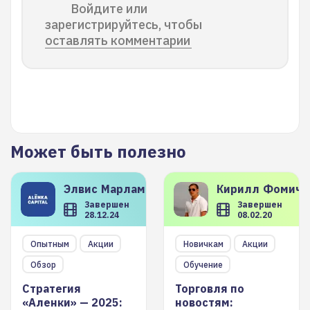
Войдите или
зарегистрируйтесь, чтобы
оставлять комментарии
Может быть полезно
Элвис
Марламов
Кирилл
Фомиче
Завершен
Завершен
28.12.24
08.02.20
Опытным
Акции
Новичкам
Акции
Обзор
Обучение
Стратегия
Торговля по
«Аленки» — 2025:
новостям: