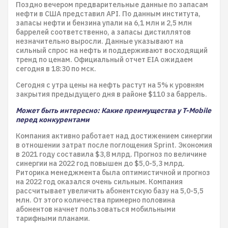
Поздно вечером предварительные данные по запасам
нефти в США представил API. По данным института,
запасы нефти и бензина упали на 6,1 млн и 2,5 млн
баррелей соответственно, а запасы дистиллятов
незначительно выросли. Данные указывают на
сильный спрос на нефть и поддерживают восходящий
тренд по ценам. Официальный отчет EIA ожидаем
сегодня в 18:30 по мск.
Сегодня с утра цены на нефть растут на 5% к уровням
закрытия предыдущего дня в районе $110 за баррель.
Может быть интересно: Какие преимущества у T-Mobile
перед конкурентами
Компания активно работает над достижением синергии
в отношении затрат после поглощения Sprint. Экономия
в 2021 году составила $3,8 млрд. Прогноз по величине
синергии на 2022 год повышен до $5,0-5,3 млрд.
Риторика менеджмента была оптимистичной и прогноз
на 2022 год оказался очень сильным. Компания
рассчитывает увеличить абонентскую базу на 5,0-5,5
млн. От этого количества примерно половина
абонентов начнет пользоваться мобильными
тарифными планами.