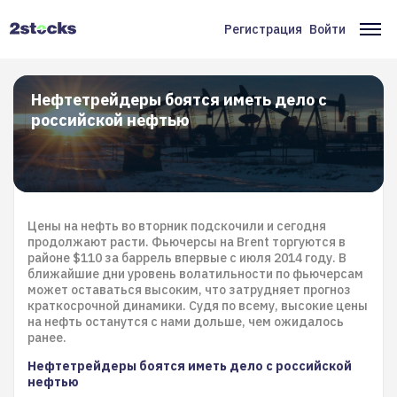
Перейти
к
Регистрация
Войти
Меню
Ос
основному
содержанию
учётной
на
записи
Нефтетрейдеры боятся иметь дело с
российской нефтью
пользователя
Цены на нефть во вторник подскочили и сегодня
продолжают расти. Фьючерсы на Brent торгуются в
районе $110 за баррель впервые с июля 2014 году. В
ближайшие дни уровень волатильности по фьючерсам
может оставаться высоким, что затрудняет прогноз
краткосрочной динамики. Судя по всему, высокие цены
на нефть останутся с нами дольше, чем ожидалось
ранее.
Нефтетрейдеры боятся иметь дело с российской
нефтью