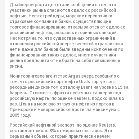
Драйвером роста цен стали сообщения о том, что
участники рынка опасаются сделок с российской
нефтью. Нефтетрейдеры, морские перевозчики,
страховые компании и банки, осуществляющие
торговое финансирование, отказываются от сделок с
российской нефтью, опасаясь вторичных санкций.
Несмотря на то, что существенных ограничений в
отношении российской энергетической отрасли пока
нет и даже для банков были введены исключения по
финансированию таких сделок, многие участники
рынка предпочитают не брать на себя повышенные
риски.
Мониторинговое агентство Argus вчера сообщило о
том, что российский сорт нефти Urals торгуется с
рекордным дисконтом к эталону Brent на уровне $15 за
баррель. Стоимость фрахта нефтяных танкеров под
российскую нефть, по оценке Reuters, подскочила в 5
раз. Цена на морскую отгрузку нефти из портов в
Приморске и Новороссийске достигла максимума с
2005 году.
Российский нефтяной экспорт, по оценке Reuters,
составляет около 8% от мировых поставок. Это
серьезный объем, который практически нечем