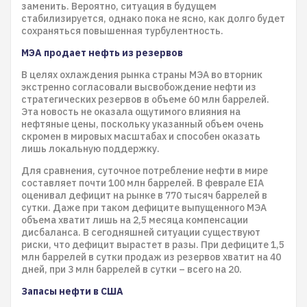
заменить. Вероятно, ситуация в будущем
стабилизируется, однако пока не ясно, как долго будет
сохраняться повышенная турбулентность.
МЭА продает нефть из резервов
В целях охлаждения рынка страны МЭА во вторник
экстренно согласовали высвобождение нефти из
стратегических резервов в объеме 60 млн баррелей.
Эта новость не оказала ощутимого влияния на
нефтяные цены, поскольку указанный объем очень
скромен в мировых масштабах и способен оказать
лишь локальную поддержку.
Для сравнения, суточное потребление нефти в мире
составляет почти 100 млн баррелей. В феврале EIA
оценивал дефицит на рынке в 770 тысяч баррелей в
сутки. Даже при таком дефиците выпущенного МЭА
объема хватит лишь на 2,5 месяца компенсации
дисбаланса. В сегодняшней ситуации существуют
риски, что дефицит вырастет в разы. При дефиците 1,5
млн баррелей в сутки продаж из резервов хватит на 40
дней, при 3 млн баррелей в сутки – всего на 20.
Запасы нефти в США