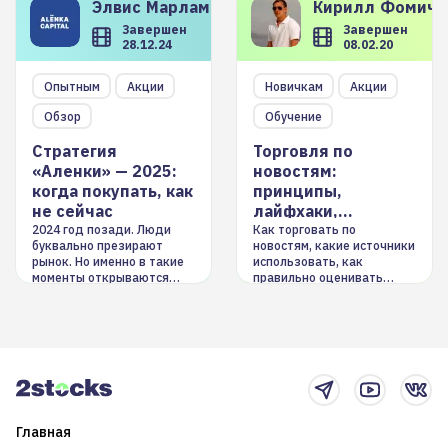
Элвис
Марламов
Кирилл
Фомиче
Завершен
Завершен
28.12.24
08.02.20
Опытным
Акции
Новичкам
Акции
Обзор
Обучение
Стратегия
Торговля по
«Аленки» — 2025:
новостям:
когда покупать, как
принципы,
не сейчас
лайфхаки,
инструменты
2024 год позади. Люди
Как торговать по
буквально презирают
новостям, какие источники
рынок. Но именно в такие
использовать, как
моменты открываются
правильно оценивать
долгосрочные
информацию. Также автор
возможности. Обсудим
покажет краткосрочные и
итоги года и стратегию на
среднесрочные
2025-й
торговые стратегии на
новостном потоке
Главная