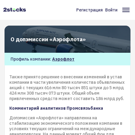
Перейти
к
Регистрация
Войти
Меню
Ос
основному
содержанию
учётной
на
записи
О допэмиссии «Аэрофлота»
пользователя
Профиль компании:
Аэрофлот
Также принято решение о внесении изменений в устав
компании в части увеличения количества объявленных
акций с текущих 616 млн 80 тысяч 851 штуки до 5 млрд
424 млн 308 тысяч 073 штуки. Общий объем
привлеченных средств может составить 186 млрд руб.
Комментарий аналитиков Промсвязьбанка
Допэмиссия «Аэрофлота» направленна на
стабилизацию экономического положения компании в
условиях текущих ограничений на международные
авиаперевозки. На данный момент общий фон для