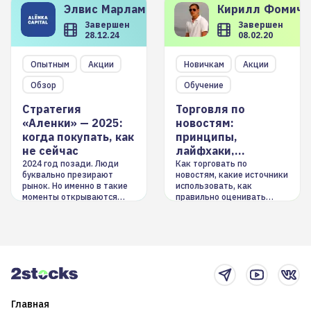
Элвис
Марламов
Кирилл
Фомиче
Завершен
Завершен
28.12.24
08.02.20
Опытным
Акции
Новичкам
Акции
Обзор
Обучение
Стратегия
Торговля по
«Аленки» — 2025:
новостям:
когда покупать, как
принципы,
не сейчас
лайфхаки,
инструменты
2024 год позади. Люди
Как торговать по
буквально презирают
новостям, какие источники
рынок. Но именно в такие
использовать, как
моменты открываются
правильно оценивать
долгосрочные
информацию. Также автор
возможности. Обсудим
покажет краткосрочные и
итоги года и стратегию на
среднесрочные
2025-й
торговые стратегии на
новостном потоке
Главная