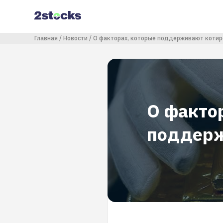
Перейти
к
основному
содержанию
Строка навигации
Главная
Новости
О факторах, которые поддерживают котир
О факто
поддерж