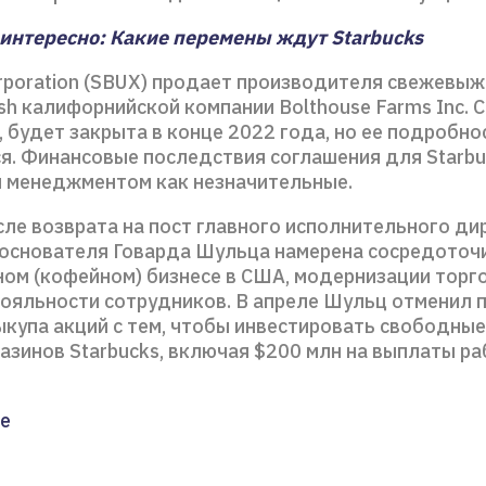
интересно: Какие перемены ждут Starbucks
orporation (SBUX) продает производителя свежевы
esh калифорнийской компании Bolthouse Farms Inc. 
, будет закрыта в конце 2022 года, но ее подробно
я. Финансовые последствия соглашения для Starbu
 менеджментом как незначительные.
сле возврата на пост главного исполнительного ди
 основателя Говарда Шульца намерена сосредоточ
ном (кофейном) бизнесе в США, модернизации торг
ояльности сотрудников. В апреле Шульц отменил 
ыкупа акций с тем, чтобы инвестировать свободные
азинов Starbucks, включая $200 млн на выплаты р
е