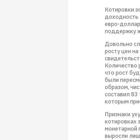
Котировки зо
доходность 
евро-доллар 
поддержку ж
Довольно сл
росту цен на
свидетельст
Количество 
что рост буд
были пересмо
образом, чис
составил 83 
которым при
Признаки ух
котировках 
монетарной 
выросли лишь