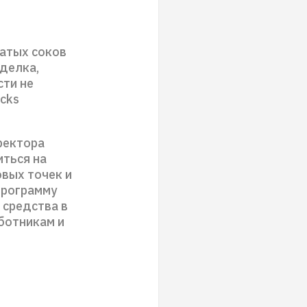
жатых соков
Сделка,
сти не
cks
ректора
иться на
овых точек и
программу
 средства в
аботникам и