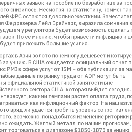
первичных заявок на пособие по безработице за п
ого снизилось. Несмотря на статистику, комментар
лей ФРС остаются довольно жесткими. Заместите
я Федрезерва Лейл Брейнард выразила сомнения в 
удущем у регулятора будет возможность сделать п
тавок. По ее мнению, чтобы привести инфляцию к 
будет приложить большие усилия.
оргах в Азии золото понемногу дешевеет и котируе
5 за унцию. В США ожидается официальный отчет п
кс PMI в сфере услуг от ISM – обе публикации за ма
лабые данные по рынку труда от ADP могут быть
ы официальной статистикой занятости вне
йственного сектора США, которая выйдет сегодня. 
нтересует, какими темпами растет оплата труда, п
атриваться как инфляционный фактор. На наш взгл
ото вряд ли удастся пробить уровень сопротивлен
того, возможно, понадобится изменение риторики р
ано ожидать. Желтый металл, по нашим прогнозам, 
ит торговаться в диапазоне $1850-1875 за унцию.