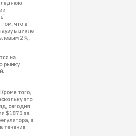
оследнюю
ии
ль
том, что в
аузу в цикле
целевым 2%,
тся на
о рынку
й.
Кроме того,
оскольку это
яд, сегодня
ия $1875 за
егулятора, а
в течение