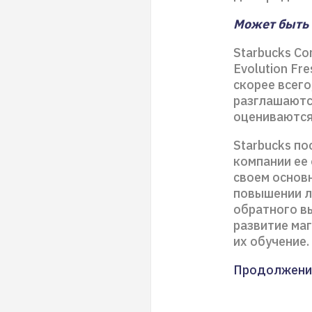
Может быть 
Starbucks C
Evolution Fr
скорее всего
разглашаютс
оцениваются
Starbucks по
компании ее
своем основ
повышении л
обратного в
развитие маг
их обучение.
Продолжени