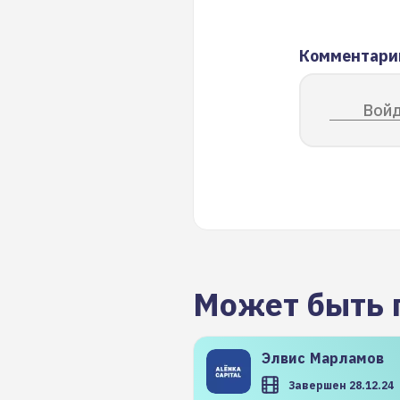
Комментари
Войд
Может быть 
Элвис
Марламов
Завершен 28.12.24