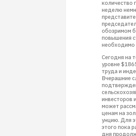
количество 
неделю немн
представите
председател
обозримом б
повышения с
необходимо 
Сегодня на т
уровне $186
труда и инде
Вчерашние с
подтвержден
сельскохозя
инвесторов и
может рассм
ценам на зол
унцию. Для э
этого пока р
дня продолж