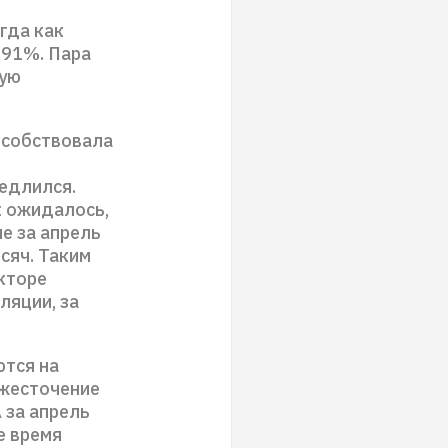
гда как
,91%. Пара
ную
особствовала
едлился.
к ожидалось,
е за апрель
сяч. Таким
екторе
ляции, за
ются на
ужесточение
 за апрель
е время