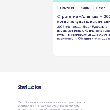
Опытным
Акции
Обзор
Стратегия «Аленки» — 20
когда покупать, как не се
2024 год позади. Люди буквально
презирают рынок. Но именно в таки
моменты открываются долгосрочн
возможности. Обсудим итоги года и
стратегию на 2025-й
2stocks является независимым от участников
фондового рынка проектом. Наши авторы –
эксперты в своих областях и профессионалы