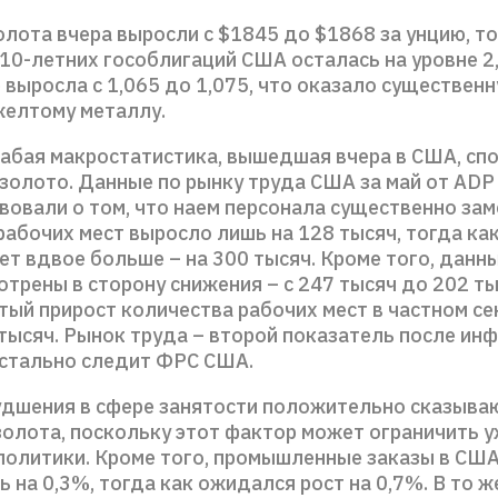
лота вчера выросли с $1845 до $1868 за унцию, то
10-летних гособлигаций США осталась на уровне 2
выросла с 1,065 до 1,075, что оказало существен
елтому металлу.
абая макростатистика, вышедшая вчера в США, сп
 золото. Данные по рынку труда США за май от ADP
вовали о том, что наем персонала существенно зам
рабочих мест выросло лишь на 128 тысяч, тогда ка
ет вдвое больше – на 300 тысяч. Кроме того, данны
трены в сторону снижения – с 247 тысяч до 202 ты
тый прирост количества рабочих мест в частном с
тысяч. Рынок труда – второй показатель после инф
стально следит ФРС США.
удшения в сфере занятости положительно сказыва
золота, поскольку этот фактор может ограничить 
политики. Кроме того, промышленные заказы в США
 на 0,3%, тогда как ожидался рост на 0,7%. В то ж