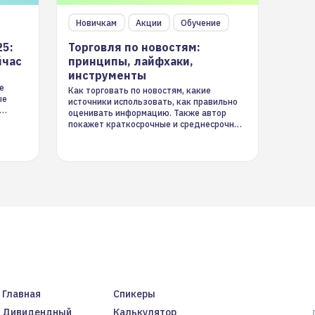
Новичкам
Акции
Обучение
25:
Торговля по новостям:
йчас
принципы, лайфхаки,
инструменты
е
Как торговать по новостям, какие
ые
источники использовать, как правильно
оценивать информацию. Также автор
покажет краткосрочные и среднесрочные
торговые стратегии на новостном потоке
Главная
Спикеры
Дивидендный
Калькулятор