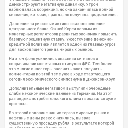
демонстрируют негативную динамику. Утром
наблюдалась коррекция, но она закончилась волной
снижения, которая, правда, не получила продолжения.
Давление на рисковые активы оказало решение
центрального банка Южной Кореи первым из
монетарных регуляторов развитых экономик повысить
базовую процентную ставку. Ужесточение денежно-
кредитной политики является одной из главных угроз
для восходящего тренда мировых рынков.
На этом фоне усилились опасения сигналов о
сворачивании монетарных стимулов ФРС. Тем более
что многие инвесторы рассчитывают получить
комментарии по этой теме уже в ходе стартующего
сегодня экономического симпозиума в Джексон-Хоул.
Дополнительным негативом выступили очередные
слабые экономические данные из Германии. На этот
раз индекс потребительского климата оказался хуже
прогноза.
Во второй половине наших торгов мировые рынки и
нефтяные цены резко снизились, вызвав
существенную просадку рубля, в результате которой