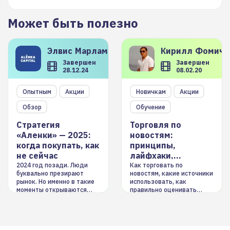
Может быть полезно
Элвис
Марламов
Кирилл
Фомиче
Завершен
Завершен
28.12.24
08.02.20
Опытным
Акции
Новичкам
Акции
Обзор
Обучение
Стратегия
Торговля по
«Аленки» — 2025:
новостям:
когда покупать, как
принципы,
не сейчас
лайфхаки,
инструменты
2024 год позади. Люди
Как торговать по
буквально презирают
новостям, какие источники
рынок. Но именно в такие
использовать, как
моменты открываются
правильно оценивать
долгосрочные
информацию. Также автор
возможности. Обсудим
покажет краткосрочные и
итоги года и стратегию на
среднесрочные
2025-й
торговые стратегии на