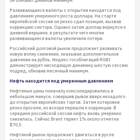
он обновил дневной минимум.
Развивающиеся валюты с открытия находятся под
давлением умеренного роста доллара. На старте
европейской сессии он резко сдал позиции, вызвав
коррекцию сектора. Однако затем доллар вернулся к
дневной вершине, в результате чего многие
развивающиеся валюты увеличили потери.
Российский долговой рынок продолжает развивать
новую волну снижения, оказывая дополнительное
давление на рубль. Индекс гособлигаций RGBI
демонстрирует нисходящую динамику шестую сессию
подряд, обновив месячный минимум.
Нефть находится под умеренным давлением
Нефтяные цены поначалу консолидировались в
небольшом минусе, совершив рывок вверх незадолго
до открытия европейских торгов. Затем котировки
резко просели, но вскоре перешли к коррекции. В
середине российской сессии нефть вновь умеренно
снизилась. Сейчас Brent теряет 1% около отметки
$70,5.
Нефтяной рынок продолжает двигаться в русле