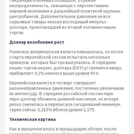
тенденции ключевых площадок, отражая
неопределенность, связанную с перспективами
мировой экономики и дальнейшей политикой крупных
центробанков. Дополнительное давление на все
сырьевые товары оказал восходящий импульс
доллара, произошедший во второй половине наших
торгов.
Доллар возобновил рост
Поначалу американская валюта повышалась, но после
старта европейской сессии испытала несколько
провалов, которые быстро выкупались. В середине
наших торгов индекс доллара (DXY) устремился вверх,
прибавляет 0,2% немного выше уровня 93 п.
Европейская валюта в четверг совершает
разнонаправленные движения, постепенно увеличивая
их амплитуду. В середине российской сессии пара
евро-доллар обновила дневной максимум, но вскоре
резко снизилась и переписала сегодняшний минимум,
теряя сейчас 0,215% вблизи уровня 1,175.
Техническая картина
Как и предполагалось в предыдущем обзоре, после