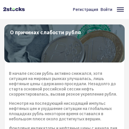
Перейти
к
Регистрация
Войти
Меню
Ос
основному
содержанию
учётной
на
записи
О причинах слабости рубля
пользователя
В начале сессии рубль активно снижался, хотя
ситуация на мировых рынках улучшалась, лишь
нефтяные цены сдержанно проседали. Незадолго до
старта основной российской сессии нефть
скорректировалась, вызвав резкое укрепление рубля.
Несмотря на последующий нисходящий импульс
нефтяных цен и ухудшение ситуации на глобальных
площадках рубль некоторое время оставался в
небольшом плюсе около достигнутых вершин.
Фондовые индикаторы и нефтяные цены с начала дня