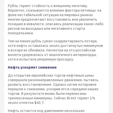
Рубль теряет стойкость к внешнему негативу.
Вероятно, сказывается влияние фактора пятницы: на
фоне нестабильной ситуации на мировых рынках
многие предпочитают восстановить или увеличить
позицию в инвалюте, опасаясь реализации каких-либо
рисков на выходных или негативного старта
понедельника.
Тем не менее рубль сумел скорректировать потери,
хотя нефть оставалась около достигнутых минимумов
и вскоре их обновила. Несмотря на это российская
валюта удержалась от аналогичного антирекорда,
хотя и испытала умеренную просадку.
Нефть ускоряет снижение
До открытия европейских торгов нефтяные цены
совершали разнонаправленные движения, пытаясь
развить восстановление. Однако затем котировки
перешли к снижению, ускорив его в середине наших
торгов. В результате вновь были переписаны
трехмесячные минимумы. Сейчас Brent теряет 1%
около отметки $65,7.
Нефть остается под давлением нескольких