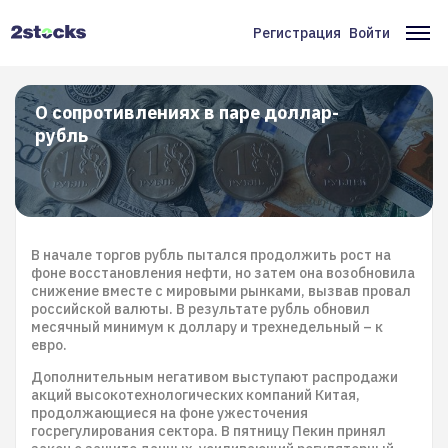
Перейти
к
Регистрация
Войти
Меню
Ос
основному
содержанию
учётной
на
записи
О сопротивлениях в паре доллар-
рубль
пользователя
В начале торгов рубль пытался продолжить рост на
фоне восстановления нефти, но затем она возобновила
снижение вместе с мировыми рынками, вызвав провал
российской валюты. В результате рубль обновил
месячный минимум к доллару и трехнедельный – к
евро.
Дополнительным негативом выступают распродажи
акций высокотехнологических компаний Китая,
продолжающиеся на фоне ужесточения
госрегулирования сектора. В пятницу Пекин принял