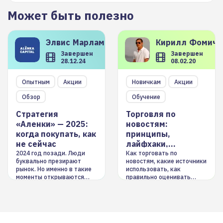
Может быть полезно
Элвис
Марламов
Кирилл
Фомиче
Завершен
Завершен
28.12.24
08.02.20
Опытным
Акции
Новичкам
Акции
Обзор
Обучение
Стратегия
Торговля по
«Аленки» — 2025:
новостям:
когда покупать, как
принципы,
не сейчас
лайфхаки,
инструменты
2024 год позади. Люди
Как торговать по
буквально презирают
новостям, какие источники
рынок. Но именно в такие
использовать, как
моменты открываются
правильно оценивать
долгосрочные
информацию. Также автор
возможности. Обсудим
покажет краткосрочные и
итоги года и стратегию на
среднесрочные
2025-й
торговые стратегии на
новостном потоке