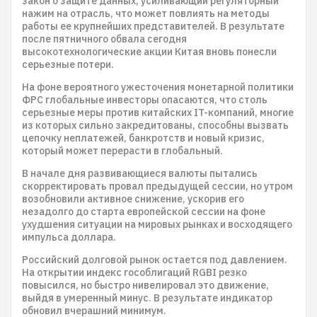
закон о защите данных, усиливающий регуляторный
нажим на отрасль, что может повлиять на методы
работы ее крупнейших представителей. В результате
после пятничного обвала сегодня
высокотехнологические акции Китая вновь понесли
серьезные потери.
На фоне вероятного ужесточения монетарной политики
ФРС глобальные инвесторы опасаются, что столь
серьезные меры против китайских IT-компаний, многие
из которых сильно закредитованы, способны вызвать
цепочку неплатежей, банкротств и новый кризис,
который может перерасти в глобальный.
В начале дня развивающиеся валюты пытались
скорректировать провал предыдущей сессии, но утром
возобновили активное снижение, ускорив его
незадолго до старта европейской сессии на фоне
ухудшения ситуации на мировых рынках и восходящего
импульса доллара.
Российский долговой рынок остается под давлением.
На открытии индекс гособлигаций RGBI резко
повысился, но быстро нивелировал это движение,
выйдя в умеренный минус. В результате индикатор
обновил вчерашний минимум.