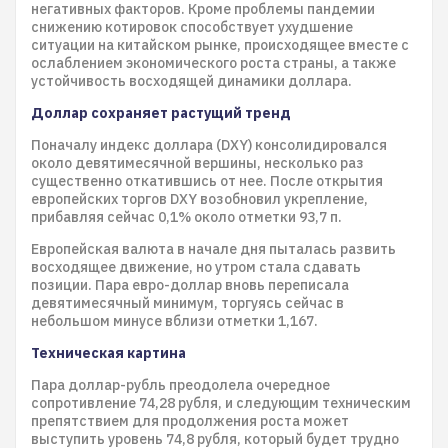
негативных факторов. Кроме проблемы пандемии
снижению котировок способствует ухудшение
ситуации на китайском рынке, происходящее вместе с
ослаблением экономического роста страны, а также
устойчивость восходящей динамики доллара.
Доллар сохраняет растущий тренд
Поначалу индекс доллара (DXY) консолидировался
около девятимесячной вершины, несколько раз
существенно откатившись от нее. После открытия
европейских торгов DXY возобновил укрепление,
прибавляя сейчас 0,1% около отметки 93,7 п.
Европейская валюта в начале дня пыталась развить
восходящее движение, но утром стала сдавать
позиции. Пара евро-доллар вновь переписала
девятимесячный минимум, торгуясь сейчас в
небольшом минусе вблизи отметки 1,167.
Техническая картина
Пара доллар-рубль преодолела очередное
сопротивление 74,28 рубля, и следующим техническим
препятствием для продолжения роста может
выступить уровень 74,8 рубля, который будет трудно