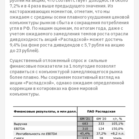
рублей на акцию, что соответствует доходности около
7,2% и в 4 раза выше предыдущего значения. Из
настораживающих моментов, отметим, что мы
ожидаем с средины осени плавного ухудшения ценовой
конъюнктуры рынков сбыта и сокращения потребления
угля в РФ. По нашим оценкам, по итогам года, даже с
учетом ожидаемого замедления темпов роста отрасли
дивдоходность акций «Распадской» может достичь
9,4% (на фоне роста дивидендов с 5,7 рубля на акцию
до 23 рублей).
Существенный отложенный спрос и сильные
финансовые показатели за 1 полугодие позволят
справиться с конъюнктурой замедляющегося рынка
более плавно. Мы сохраняем позитивный взгляд на
акции «Распадской», однако ожидаем определенной
коррекции в котировках на фоне мировой
конъюнктуры.