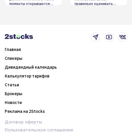
моменты открываются
правильно оценивать
долгосрочные
информацию. Также автор
возможности. Обсудим
покажет краткосрочные и
итоги года и стратегию на
среднесрочные
2025-й
торговые стратегии на
новостном потоке
Главная
Спикеры
Дивидендный календарь
Калькулятор тарифов
Статьи
Брокеры
Новости
Реклама на 2Stocks
Договор оферты
Пользовательское соглашение