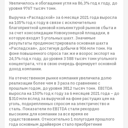
Увеличилось и обогащение угля на 86,3% год к году, до
уровня 9767 тысяч тонн.
Выручка «Распадской» за 6 месяце 2021 года выросла
на 105% год к году в связи с исключительно
благоприятной ценовой конъюнктурой рынков сбыта и
за счет консолидации Новокузнецкой площадки, в
которую входят 5 угольных шахт. Значимые
результаты продемонстрировала основная шахта
«Распадская», достигнув добычи в 906 млн тонн. На
фоне повышенного спроса так же и возрос экспорт на
24,5% год к году, до уровня 3 588 тысяч тонн угольного
концентрата, что в свою очередь формирует основной
доход компании.
На отечественном рынке компания увеличила долю
реализации более чем в 3 раза по сравнению с
прошлым годом, до уровня 3812 тысяч тонн. EBITDA
выросла на 150% год к году за 6 месяцев 2021 года – до
$310 млн вслед за выручкой на фоне растущих цен на
уголь, подкрепленных спросом на электричество и
сталь. Показатели по EBITDA стали рекордно
высокими для компании за все время ее
существования. Относительно 1 полугодия прошлого
года основным драйвером стало приобретение