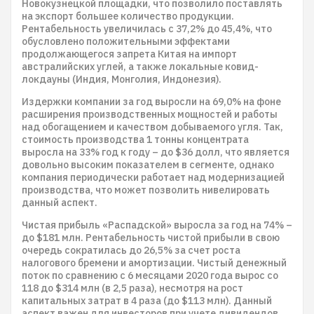
Новокузнецкой площадки, что позволило поставлять
на экспорт большее количество продукции.
Рентабельность увеличилась с 37,2% до 45,4%, что
обусловлено положительными эффектами
продолжающегося запрета Китая на импорт
австралийских углей, а также локальные ковид-
локдауны (Индия, Монголия, Индонезия).
Издержки компании за год выросли на 69,0% на фоне
расширения производственных мощностей и работы
над обогащением и качеством добываемого угля. Так,
стоимость производства 1 тонны концентрата
выросла на 33% год к году – до $36 долл, что является
довольно высоким показателем в сегменте, однако
компания периодически работает над модернизацией
производства, что может позволить нивелировать
данный аспект.
Чистая прибыль «Распадской» выросла за год на 74% –
до $181 млн. Рентабельность чистой прибыли в свою
очередь сократилась до 26,5% за счет роста
налогового бремени и амортизации. Чистый денежный
поток по сравнению с 6 месяцами 2020 года вырос со
118 до $314 млн (в 2,5 раза), несмотря на рост
капитальных затрат в 4 раза (до $113 млн). Данный
аспект важен для инвесторов при учете дивидендов.