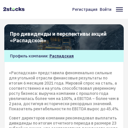
Перейти
к
Регистрация
Войти
Меню
Ос
основному
содержанию
учётной
на
записи
Про дивиденды и перспективы акций
пользователя
«Распадской»
Профиль компании:
Распадская
«Распадская» представила феноменально сильные
для угольной отрасли финансовые результаты по
итогам 6 месяцев 2021 года. Мировой спрос на сталь, а
соответственно и на уголь способствовал уверенному
росту бизнеса: выручка компании с прошлого года
увеличилась более чем на 100%, а EBITDA – более чем в
2 раза, достигнув исторически рекордных значений.
Показатель рентабельности по EBITDA вырос до 45,4%.
Совет директоров компании рекомендовал выплатить
дивиденды по итогам отчетного периода в размере 23