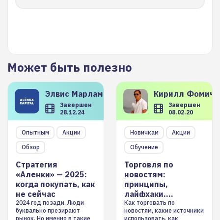
Может быть полезно
Элвис
Марламов
Кирилл
Фомиче
Завершен
Завершен
28.12.24
08.02.20
Опытным
Акции
Новичкам
Акции
Обзор
Обучение
Стратегия
Торговля по
«Аленки» — 2025:
новостям:
когда покупать, как
принципы,
не сейчас
лайфхаки,
инструменты
2024 год позади. Люди
Как торговать по
буквально презирают
новостям, какие источники
рынок. Но именно в такие
использовать, как