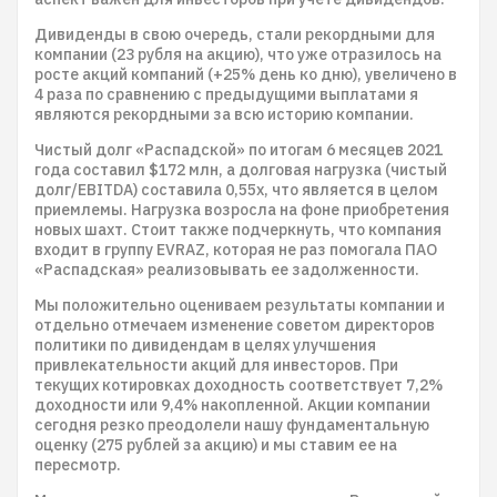
Дивиденды в свою очередь, стали рекордными для
компании (23 рубля на акцию), что уже отразилось на
росте акций компаний (+25% день ко дню), увеличено в
4 раза по сравнению с предыдущими выплатами я
являются рекордными за всю историю компании.
Чистый долг «Распадской» по итогам 6 месяцев 2021
года составил $172 млн, а долговая нагрузка (чистый
долг/EBITDA) составила 0,55х, что является в целом
приемлемы. Нагрузка возросла на фоне приобретения
новых шахт. Стоит также подчеркнуть, что компания
входит в группу EVRAZ, которая не раз помогала ПАО
«Распадская» реализовывать ее задолженности.
Мы положительно оцениваем результаты компании и
отдельно отмечаем изменение советом директоров
политики по дивидендам в целях улучшения
привлекательности акций для инвесторов. При
текущих котировках доходность соответствует 7,2%
доходности или 9,4% накопленной. Акции компании
сегодня резко преодолели нашу фундаментальную
оценку (275 рублей за акцию) и мы ставим ее на
пересмотр.