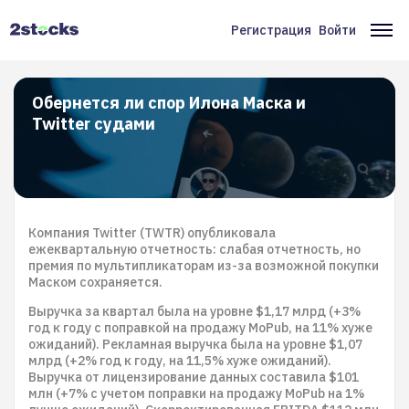
Перейти
к
Регистрация
Войти
Меню
Ос
основному
содержанию
учётной
на
записи
Обернется ли спор Илона Маска и
Twitter судами
пользователя
Компания Twitter (TWTR) опубликовала
ежеквартальную отчетность: слабая отчетность, но
премия по мультипликаторам из-за возможной покупки
Маском сохраняется.
Выручка за квартал была на уровне $1,17 млрд (+3%
год к году c поправкой на продажу MoPub, на 11% хуже
ожиданий). Рекламная выручка была на уровне $1,07
млрд (+2% год к году, на 11,5% хуже ожиданий).
Выручка от лицензирование данных составила $101
млн (+7% c учетом поправки на продажу MoPub на 1%