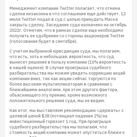
Менеджмент компании Twitter полагает, что отмена
сделки незаконна и что соглашение еще действует. 12
июля Twitter подал в суд с целью принудить Маска
закрыть сделку. Заседание суда назначено на октябрь
2022г. Отметим, что в рамках сделки еще необходимо
получить ее одобрение со стороны акционеров Twitter
(голосование будет в сентябре).
С учетом выбранной юрисдикции суда, мы полагаем,
что есть, хоть и небольшая, вероятность, что суд
вынесет решение в пользу компании (10% вероятность
в нашей оценке). В случае проигрыша судебного
разбирательства мы можем увидеть коррекцию акций
компании вниз, так как акции сейчас торгуются по
более высоким мультипликаторам в сравнении с
ближайшими аналогами, при этом другого фактора,
объясняющего эту премию, кроме возможного
положительного решения суда, мы не видим.
Как итог, мы выставляем рекомендацию «держать» с
целевой ценой $38 (потенциал падения 2%) на
инвестиционный горизонт 1 год. При проигрыше
судебного разбирательства мы полагаем, что
стоимость акций компании может опуститься ближе к