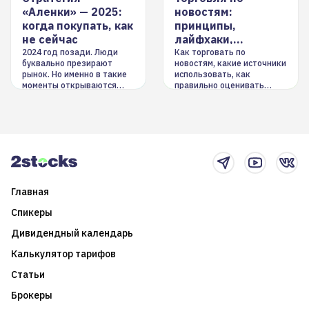
«Аленки» — 2025:
новостям:
когда покупать, как
принципы,
не сейчас
лайфхаки,
инструменты
2024 год позади. Люди
Как торговать по
буквально презирают
новостям, какие источники
рынок. Но именно в такие
использовать, как
моменты открываются
правильно оценивать
долгосрочные
информацию. Также автор
возможности. Обсудим
покажет краткосрочные и
итоги года и стратегию на
среднесрочные
2025-й
торговые стратегии на
новостном потоке
Главная
Спикеры
Дивидендный календарь
Калькулятор тарифов
Статьи
Брокеры