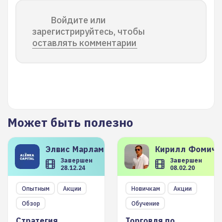
Войдите или
зарегистрируйтесь, чтобы
оставлять комментарии
Может быть полезно
Элвис
Марламов
Кирилл
Фомиче
Завершен
Завершен
28.12.24
08.02.20
Опытным
Акции
Новичкам
Акции
Обзор
Обучение
Стратегия
Торговля по