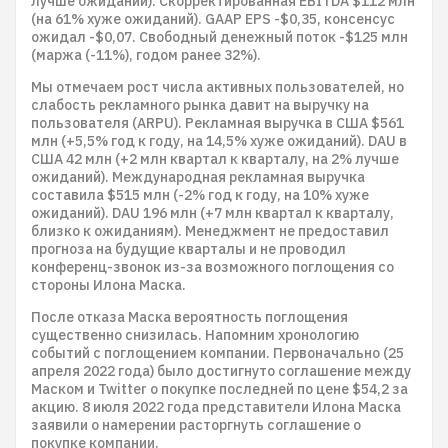
лучше ожиданий). Скорректированная EBITDA $112 млн
(на 61% хуже ожиданий). GAAP EPS -$0,35, консенсус
ожидал -$0,07. Свободный денежный поток -$125 млн
(маржа (-11%), годом ранее 32%).
Мы отмечаем рост числа активных пользователей, но
слабость рекламного рынка давит на выручку на
пользователя (ARPU). Рекламная выручка в США $561
млн (+5,5% год к году, на 14,5% хуже ожиданий). DAU в
США 42 млн (+2 млн квартал к кварталу, на 2% лучше
ожиданий). Международная рекламная выручка
составила $515 млн (-2% год к году, на 10% хуже
ожиданий). DAU 196 млн (+7 млн квартал к кварталу,
близко к ожиданиям). Менеджмент не предоставил
прогноза на будущие кварталы и не проводил
конференц-звонок из-за возможного поглощения со
стороны Илона Маска.
После отказа Маска вероятность поглощения
существенно снизилась. Напомним хронологию
событий с поглощением компании. Первоначально (25
апреля 2022 года) было достигнуто соглашение между
Маском и Twitter о покупке последней по цене $54,2 за
акцию. 8 июля 2022 года представители Илона Маска
заявили о намерении расторгнуть соглашение о
покупке компании.