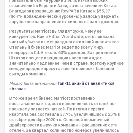
показатель был на уровне $44,46 из-за высоких
ограничений в Европе и Азии, за исключением Китая.
Благодаря возвращению RevPAR в Китае к $55,37
(почти допандемический уровень) удалось удержать
зарубежное направление от сильного спада доходов.
Результаты Marriott выглядят хуже, чем у ее
конкурентов. Как и Hilton Worldwide, сеть показала
чистый убыток и не оправдала ожиданий аналитиков.
Отельный бизнес Marriot ведет по всему миру,
генерируя в США около 60% доходов. За пределами
Штатов процесс вакцинации населения идет
значительно медленнее, чем в стране, поэтому крупное
международное присутствие не приносит большой
выгоды компании.
Может быть интересно:
Топ-11 акций от аналитиков
«Атона»
В то же время бизнес Marriott постепенно
восстанавливается, хотя наполненность отелей по-
прежнему остается низкой. По итогам первого
квартала она составила 37,7%, увеличившись с 25% в
октябре-декабре 2020-го. Основной нерыночный
драйвер роста выручки компании – расширение сети
отелей. За квартал количество номеров увеличилось