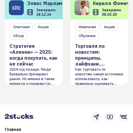
Элвис
Марламов
Кирилл
Фомиче
Завершен
Завершен
28.12.24
08.02.20
Опытным
Акции
Новичкам
Акции
Обзор
Обучение
Стратегия
Торговля по
«Аленки» — 2025:
новостям:
когда покупать, как
принципы,
не сейчас
лайфхаки,
инструменты
2024 год позади. Люди
Как торговать по
буквально презирают
новостям, какие источники
рынок. Но именно в такие
использовать, как
моменты открываются
правильно оценивать
долгосрочные
информацию. Также автор
возможности. Обсудим
покажет краткосрочные и
итоги года и стратегию на
среднесрочные
2025-й
торговые стратегии на
новостном потоке
Главная