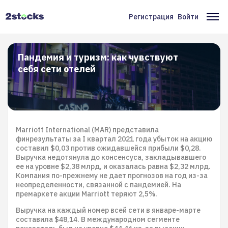
Перейти
к
Регистрация
Войти
Меню
Ос
основному
содержанию
учётной
на
записи
Пандемия и туризм: как чувствуют
себя сети отелей
пользователя
Marriott International (MAR) представила
финрезультаты за I квартал 2021 года убыток на акцию
составил $0,03 против ожидавшейся прибыли $0,28.
Выручка недотянула до консенсуса, закладывавшего
ее на уровне $2,38 млрд, и оказалась равна $2,32 млрд.
Компания по-прежнему не дает прогнозов на год из-за
неопределенности, связанной с пандемией. На
премаркете акции Marriott теряют 2,5%.
Выручка на каждый номер всей сети в январе-марте
составила $48,14. В международном сегменте