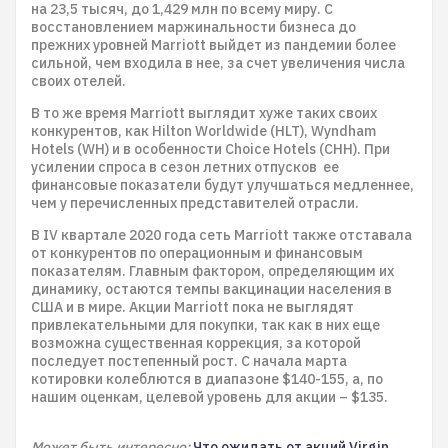
на 23,5 тысяч, до 1,429 млн по всему миру. С
восстановлением маржинальности бизнеса до
прежних уровней Marriott выйдет из пандемии более
сильной, чем входила в нее, за счет увеличения числа
своих отелей.
В то же время Marriott выглядит хуже таких своих
конкурентов, как Hilton Worldwide (HLT), Wyndham
Hotels (WH) и в особенности Choice Hotels (CHH). При
усилении спроса в сезон летних отпусков ее
финансовые показатели будут улучшаться медленнее,
чем у перечисленных представителей отрасли.
В IV квартале 2020 года сеть Marriott также отставала
от конкурентов по операционным и финансовым
показателям. Главным фактором, определяющим их
динамику, остаются темпы вакцинации населения в
США и в мире. Акции Marriott пока не выглядят
привлекательными для покупки, так как в них еще
возможна существенная коррекция, за которой
последует постепенный рост. С начала марта
котировки колеблются в диапазоне $140-155, а, по
нашим оценкам, целевой уровень для акции – $135.
Может быть интересно:
Что ожидать от акций Virgin