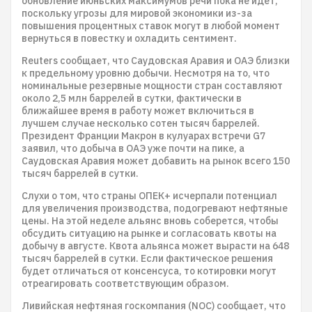
обновление июньских максимумов речи пока не идет,
поскольку угрозы для мировой экономики из-за
повышения процентных ставок могут в любой момент
вернуться в повестку и охладить сентимент.
Reuters сообщает, что Саудовская Аравия и ОАЭ близки
к предельному уровню добычи. Несмотря на то, что
номинальные резервные мощности стран составляют
около 2,5 млн баррелей в сутки, фактически в
ближайшее время в работу может включиться в
лучшем случае несколько сотен тысяч баррелей.
Президент Франции Макрон в кулуарах встречи G7
заявил, что добыча в ОАЭ уже почти на пике, а
Саудовская Аравия может добавить на рынок всего 150
тысяч баррелей в сутки.
Слухи о том, что страны ОПЕК+ исчерпали потенциал
для увеличения производства, подогревают нефтяные
цены. На этой неделе альянс вновь соберется, чтобы
обсудить ситуацию на рынке и согласовать квоты на
добычу в августе. Квота альянса может вырасти на 648
тысяч баррелей в сутки. Если фактическое решения
будет отличаться от консенсуса, то котировки могут
отреагировать соответствующим образом.
Ливийская нефтяная госкомпания (NOC) сообщает, что