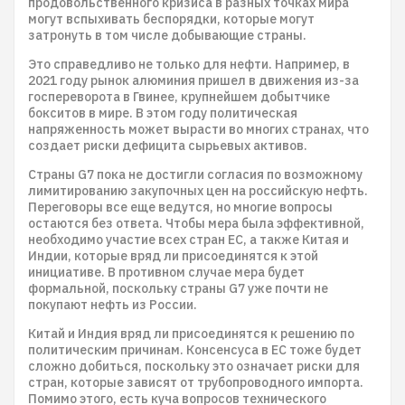
продовольственного кризиса в разных точках мира
могут вспыхивать беспорядки, которые могут
затронуть в том числе добывающие страны.
Это справедливо не только для нефти. Например, в
2021 году рынок алюминия пришел в движения из-за
госпереворота в Гвинее, крупнейшем добытчике
бокситов в мире. В этом году политическая
напряженность может вырасти во многих странах, что
создает риски дефицита сырьевых активов.
Страны G7 пока не достигли согласия по возможному
лимитированию закупочных цен на российскую нефть.
Переговоры все еще ведутся, но многие вопросы
остаются без ответа. Чтобы мера была эффективной,
необходимо участие всех стран ЕС, а также Китая и
Индии, которые вряд ли присоединятся к этой
инициативе. В противном случае мера будет
формальной, поскольку страны G7 уже почти не
покупают нефть из России.
Китай и Индия вряд ли присоединятся к решению по
политическим причинам. Консенсуса в ЕС тоже будет
сложно добиться, поскольку это означает риски для
стран, которые зависят от трубопроводного импорта.
Помимо этого, есть куча вопросов технического