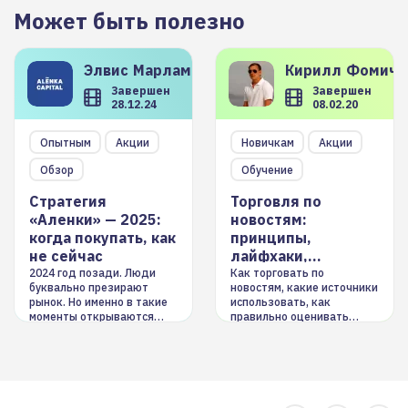
Может быть полезно
Элвис
Марламов
Кирилл
Фомиче
Завершен
Завершен
28.12.24
08.02.20
Опытным
Акции
Новичкам
Акции
Обзор
Обучение
Стратегия
Торговля по
«Аленки» — 2025:
новостям:
когда покупать, как
принципы,
не сейчас
лайфхаки,
инструменты
2024 год позади. Люди
Как торговать по
буквально презирают
новостям, какие источники
рынок. Но именно в такие
использовать, как
моменты открываются
правильно оценивать
долгосрочные
информацию. Также автор
возможности. Обсудим
покажет краткосрочные и
итоги года и стратегию на
среднесрочные
2025-й
торговые стратегии на
новостном потоке