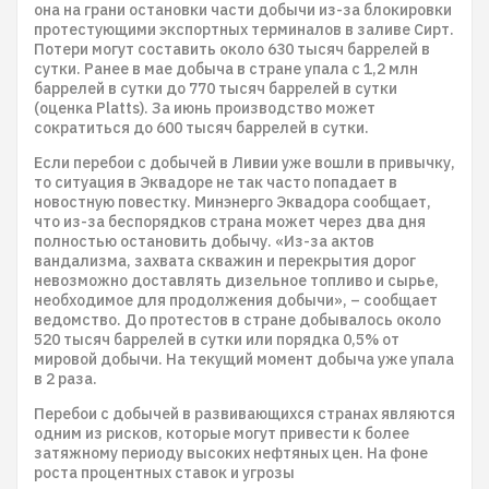
она на грани остановки части добычи из-за блокировки
протестующими экспортных терминалов в заливе Сирт.
Потери могут составить около 630 тысяч баррелей в
сутки. Ранее в мае добыча в стране упала с 1,2 млн
баррелей в сутки до 770 тысяч баррелей в сутки
(оценка Platts). За июнь производство может
сократиться до 600 тысяч баррелей в сутки.
Если перебои с добычей в Ливии уже вошли в привычку,
то ситуация в Эквадоре не так часто попадает в
новостную повестку. Минэнерго Эквадора сообщает,
что из-за беспорядков страна может через два дня
полностью остановить добычу. «Из-за актов
вандализма, захвата скважин и перекрытия дорог
невозможно доставлять дизельное топливо и сырье,
необходимое для продолжения добычи», – сообщает
ведомство. До протестов в стране добывалось около
520 тысяч баррелей в сутки или порядка 0,5% от
мировой добычи. На текущий момент добыча уже упала
в 2 раза.
Перебои с добычей в развивающихся странах являются
одним из рисков, которые могут привести к более
затяжному периоду высоких нефтяных цен. На фоне
роста процентных ставок и угрозы