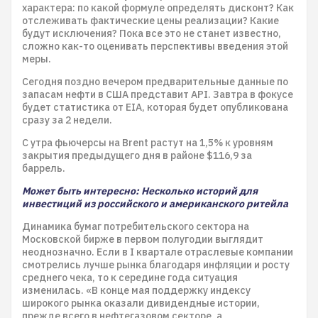
характера: по какой формуле определять дисконт? Как
отслеживать фактические цены реализации? Какие
будут исключения? Пока все это не станет известно,
сложно как-то оценивать перспективы введения этой
меры.
Сегодня поздно вечером предварительные данные по
запасам нефти в США представит API. Завтра в фокусе
будет статистика от EIA, которая будет опубликована
сразу за 2 недели.
С утра фьючерсы на Brent растут на 1,5% к уровням
закрытия предыдущего дня в районе $116,9 за
баррель.
Может быть интересно: Несколько историй для
инвестиций из российского и американского ритейла
Динамика бумаг потребительского сектора на
Московской бирже в первом полугодии выглядит
неоднозначно. Если в I квартале отраслевые компании
смотрелись лучше рынка благодаря инфляции и росту
среднего чека, то к середине года ситуация
изменилась. «В конце мая поддержку индексу
широкого рынка оказали дивидендные истории,
прежде всего в нефтегазовом секторе, а