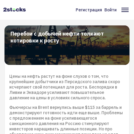
Перейти
к
Регистрация
Войти
Меню
Ос
основному
содержанию
учётной
на
записи
Перебои с добычей нефти толкают
котировки к росту
пользователя
Цены на нефть растут на фоне слухов о том, что
крупнейшие добытчики из Персидского залива скоро
исчерпают свой потенциал для роста. Беспорядки в
Ливии и Эквадоре усиливают повышательное
давление на цены в условиях сильного спроса.
Фьючерсы на Brent вернулись выше $115 за баррель и
демонстрируют готовность идти еще выше. Проблемы
с предложением на фоне усиливающегося
санкционного давления на Россию стимулируют
инвесторов наращивать длинные позиции. Но про