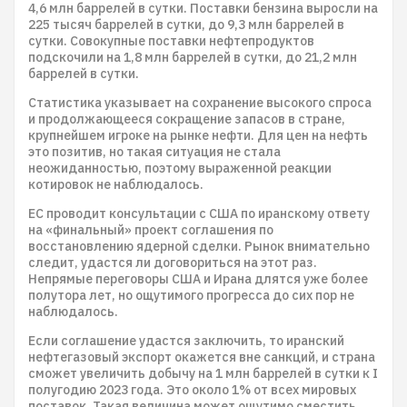
4,6 млн баррелей в сутки. Поставки бензина выросли на
225 тысяч баррелей в сутки, до 9,3 млн баррелей в
сутки. Cовокупные поставки нефтепродуктов
подскочили на 1,8 млн баррелей в сутки, до 21,2 млн
баррелей в сутки.
Статистика указывает на сохранение высокого спроса
и продолжающееся сокращение запасов в стране,
крупнейшем игроке на рынке нефти. Для цен на нефть
это позитив, но такая ситуация не стала
неожиданностью, поэтому выраженной реакции
котировок не наблюдалось.
ЕС проводит консультации с США по иранскому ответу
на «финальный» проект соглашения по
восстановлению ядерной сделки. Рынок внимательно
следит, удастся ли договориться на этот раз.
Непрямые переговоры США и Ирана длятся уже более
полутора лет, но ощутимого прогресса до сих пор не
наблюдалось.
Если соглашение удастся заключить, то иранский
нефтегазовый экспорт окажется вне санкций, и страна
сможет увеличить добычу на 1 млн баррелей в сутки к I
полугодию 2023 года. Это около 1% от всех мировых
поставок. Такая величина может ощутимо сместить