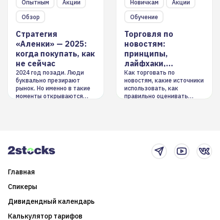
Опытным
Акции
Новичкам
Акции
Обзор
Обучение
Стратегия
Торговля по
«Аленки» — 2025:
новостям:
когда покупать, как
принципы,
не сейчас
лайфхаки,
инструменты
2024 год позади. Люди
Как торговать по
буквально презирают
новостям, какие источники
рынок. Но именно в такие
использовать, как
моменты открываются
правильно оценивать
долгосрочные
информацию. Также автор
возможности. Обсудим
покажет краткосрочные и
итоги года и стратегию на
среднесрочные
2025-й
торговые стратегии на
новостном потоке
Главная
Спикеры
Дивидендный календарь
Калькулятор тарифов