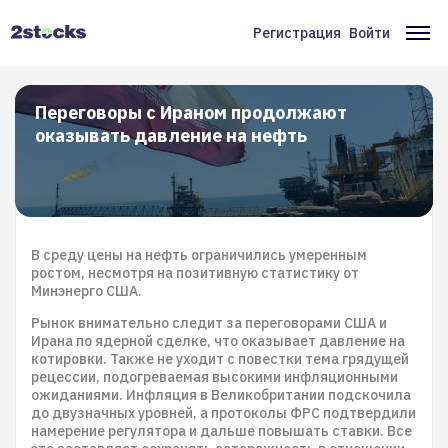
Перейти
к
Регистрация
Войти
Меню
Ос
основному
содержанию
учётной
на
записи
Переговоры с Ираном продолжают
оказывать давление на нефть
пользователя
В среду цены на нефть ограничились умеренным
ростом, несмотря на позитивную статистику от
Минэнерго США.
Рынок внимательно следит за переговорами США и
Ирана по ядерной сделке, что оказывает давление на
котировки. Также не уходит с повестки тема грядущей
рецессии, подогреваемая высокими инфляционными
ожиданиями. Инфляция в Великобритании подскочила
до двузначных уровней, а протоколы ФРС подтвердили
намерение регулятора и дальше повышать ставки. Все