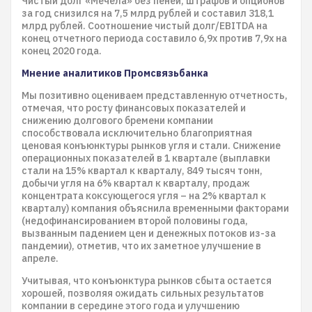
Чистый долг «Мечела» без пеней, штрафов и опционов
за год снизился на 7,5 млрд рублей и составил 318,1
млрд рублей. Соотношение чистый долг/EBITDA на
конец отчетного периода составило 6,9х против 7,9х на
конец 2020 года.
Мнение аналитиков Промсвязьбанка
Мы позитивно оцениваем представленную отчетность,
отмечая, что росту финансовых показателей и
снижению долгового бремени компании
способствовала исключительно благоприятная
ценовая конъюнктуры рынков угля и стали. Снижение
операционных показателей в 1 квартале (выплавки
стали на 15% квартал к кварталу, 849 тысяч тонн,
добычи угля на 6% квартал к кварталу, продаж
концентрата коксующегося угля – на 2% квартал к
кварталу) компания объяснила временными факторами
(недофинансированием второй половины года,
вызванным падением цен и денежных потоков из-за
пандемии), отметив, что их заметное улучшение в
апреле.
Учитывая, что конъюнктура рынков сбыта остается
хорошей, позволяя ожидать сильных результатов
компании в середине этого года и улучшению