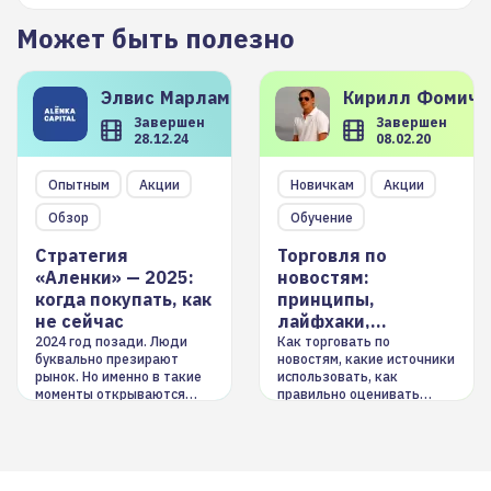
Может быть полезно
Элвис
Марламов
Кирилл
Фомиче
Завершен
Завершен
28.12.24
08.02.20
Опытным
Акции
Новичкам
Акции
Обзор
Обучение
Стратегия
Торговля по
«Аленки» — 2025:
новостям:
когда покупать, как
принципы,
не сейчас
лайфхаки,
инструменты
2024 год позади. Люди
Как торговать по
буквально презирают
новостям, какие источники
рынок. Но именно в такие
использовать, как
моменты открываются
правильно оценивать
долгосрочные
информацию. Также автор
возможности. Обсудим
покажет краткосрочные и
итоги года и стратегию на
среднесрочные
2025-й
торговые стратегии на
новостном потоке