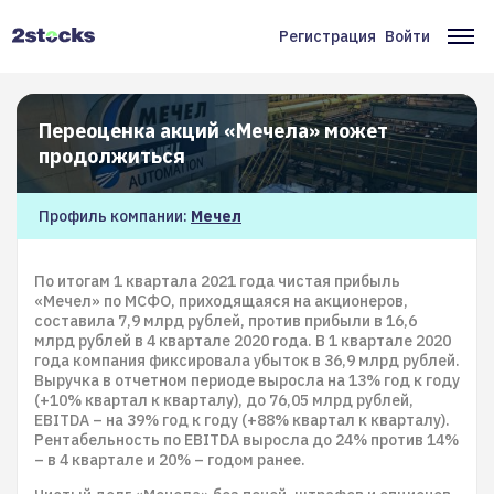
Перейти
к
Регистрация
Войти
Меню
Ос
основному
содержанию
учётной
на
записи
Переоценка акций «Мечела» может
пользователя
продолжиться
Профиль компании:
Мечел
По итогам 1 квартала 2021 года чистая прибыль
«Мечел» по МСФО, приходящаяся на акционеров,
составила 7,9 млрд рублей, против прибыли в 16,6
млрд рублей в 4 квартале 2020 года. В 1 квартале 2020
года компания фиксировала убыток в 36,9 млрд рублей.
Выручка в отчетном периоде выросла на 13% год к году
(+10% квартал к кварталу), до 76,05 млрд рублей,
EBITDA – на 39% год к году (+88% квартал к кварталу).
Рентабельность по EBITDA выросла до 24% против 14%
– в 4 квартале и 20% – годом ранее.