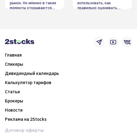
рынок. Но именно в такие
использовать, как
моменты открываются
правильно оценивать
долгосрочные
информацию. Также автор
возможности. Обсудим
покажет краткосрочные и
итоги года и стратегию на
среднесрочные
2025-й
торговые стратегии на
новостном потоке
Главная
Спикеры
Дивидендный календарь
Калькулятор тарифов
Статьи
Брокеры
Новости
Реклама на 2Stocks
Договор оферты