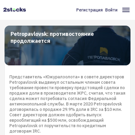
Перейти
к
Регистрация
Войти
Меню
Ос
основному
содержанию
учётной
на
записи
Petropavlovsk: противостояние
продолжается
пользователя
Представитель «Южуралзолота» в совете директоров
Petropavlovsk выдвинул остальным членам совета
требование провести проверку предстоящей сделки по
продаже доли в производителе ЖРС, считая, что такая
сделка может потребовать согласия Федеральной
антимонопольной службы. В марте 2020 Petropavlovsk
договорилась о продаже 29.9% доли в IRC за $10 млн.
Совет директоров должен одобрить выпуск
еврооблигаций на $500 млн, освобождающий
Petropavlovsk от поручительств по кредитным
договорам IRC.