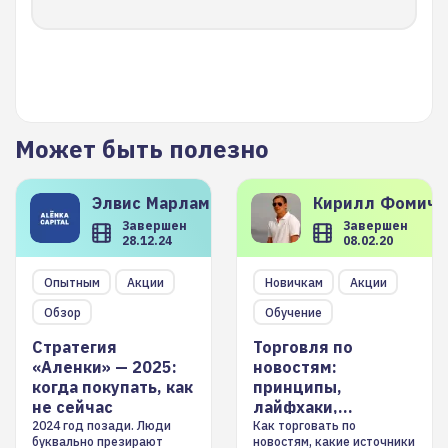
Может быть полезно
Элвис
Марламов
Кирилл
Фомиче
Завершен
Завершен
28.12.24
08.02.20
Опытным
Акции
Новичкам
Акции
Обзор
Обучение
Стратегия
Торговля по
«Аленки» — 2025:
новостям:
когда покупать, как
принципы,
не сейчас
лайфхаки,
инструменты
2024 год позади. Люди
Как торговать по
буквально презирают
новостям, какие источники