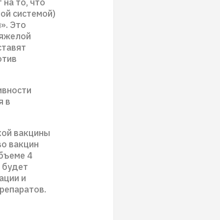
на то, что
ой системой)
». Это
тяжелой
ставят
отив
ивности
я в
кой вакцины
во вакцин
объеме 4
х будет
ации и
репаратов.