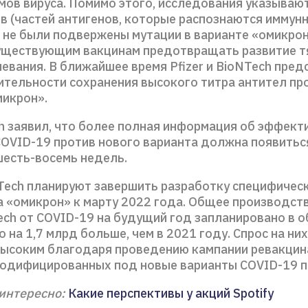
ов вируса. Помимо этого, исследования указывают 
в (частей антигенов, которые распознаются иммунн
e не были подвержены мутации в варианте «омикрон
уществующим вакцинам предотвращать развитие 
евания. В ближайшее время Pfizer и BioNTech пред
ительности сохранения высокого титра антител пр
микрон».
h заявил, что более полная информация об эффект
COVID-19 против нового варианта должна появитьс
есть-восемь недель.
oNTech планируют завершить разработку специфичес
а «омикрон» к марту 2022 года. Общее производст
ech от COVID-19 на будущий год запланировано в 
о на 1,7 млрд больше, чем в 2021 году. Спрос на ни
высоким благодаря проведению кампании ревакцин
одифицированных под новые варианты COVID-19 п
интересно:
Какие перспективы у акций Spotify