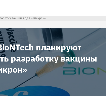
зработку вакцины для «омикрон»
 BioNTech планируют
ть разработку вакцины
икрон»