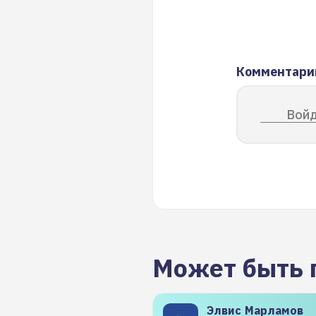
Комментари
Войд
Может быть 
Элвис
Марламов