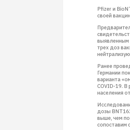
Pfizer и Bi
своей вакци
Предварител
свидетельст
выявленным 
трех доз вак
нейтрализую
Ранее прове
Германии пок
варианта «ом
COVID-19. В
населения о
Исследования
дозы BNT162
выше, чем п
сопоставим 