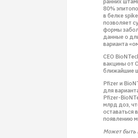
ранних штамм
80% эпитопо
в белке spik
позволяет с
формы забол
данные о дл
варианта «о
CEO BioNTec
вакцины от 
ближайшие ш
Pfizer и Bi
для вариант
Pfizer-BioNT
млрд доз, чт
оставаться 
появлению м
Может быть 