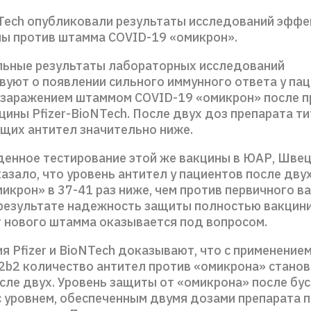
oNTech опубликовали результаты исследований эфф
ны против штамма COVID-19 «омикрон».
ьные результаты лабораторных исследований
вуют о появлении сильного иммунного ответа у пац
заражением штаммом COVID-19 «омикрон» после п
цины Pfizer-BioNTech. После двух доз препарата ти
щих антител значительно ниже.
денное тестирование этой же вакцины в ЮАР, Швец
азало, что уровень антител у пациентов после дву
икрон» в 37-41 раз ниже, чем против первичного в
 результате надежность защиты полностью вакцин
т нового штамма оказывается под вопросом.
 Pfizer и BioNTech доказывают, что с применение
b2 количество антител против «омикрона» станови
осле двух. Уровень защиты от «омикрона» после бу
с уровнем, обеспеченным двумя дозами препарата 