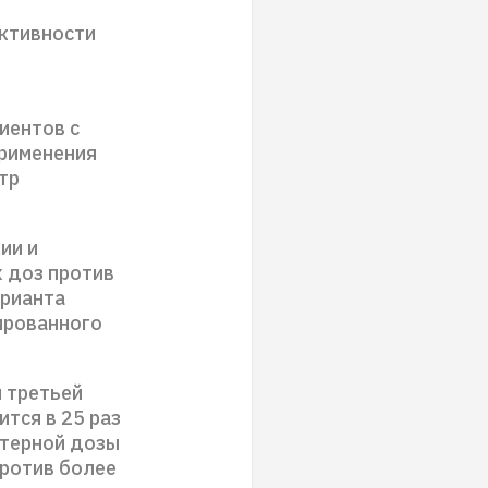
ективности
иентов с
рименения
тр
ии и
х доз против
арианта
ированного
м третьей
тся в 25 раз
стерной дозы
против более