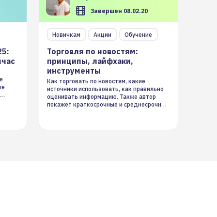
Завершен 08.02.20
Новичкам
Акции
Обучение
25:
Торговля по новостям:
йчас
принципы, лайфхаки,
инструменты
е
Как торговать по новостям, какие
ые
источники использовать, как правильно
оценивать информацию. Также автор
покажет краткосрочные и среднесрочные
торговые стратегии на новостном потоке