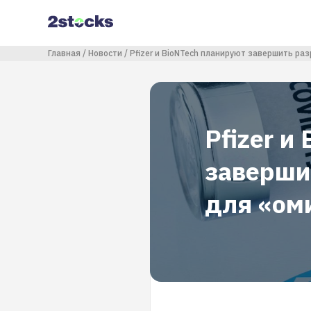
Перейти
к
основному
содержанию
Строка навигации
Главная
Новости
Pfizer и BioNTech планируют завершить ра
Pfizer и
заверши
для «ом