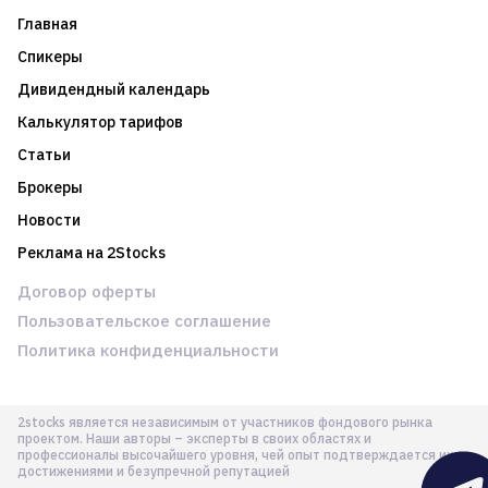
Главная
Спикеры
Дивидендный календарь
Калькулятор тарифов
Статьи
Брокеры
Новости
Реклама на 2Stocks
Договор оферты
Пользовательское соглашение
Политика конфиденциальности
2stocks является независимым от участников фондового рынка
проектом. Наши авторы – эксперты в своих областях и
профессионалы высочайшего уровня, чей опыт подтверждается их
достижениями и безупречной репутацией