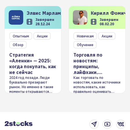
Элвис
Марламов
Кирилл
Фомиче
Завершен
Завершен
28.12.24
08.02.20
Опытным
Акции
Новичкам
Акции
Обзор
Обучение
Стратегия
Торговля по
«Аленки» — 2025:
новостям:
когда покупать, как
принципы,
не сейчас
лайфхаки,
инструменты
2024 год позади. Люди
Как торговать по
буквально презирают
новостям, какие источники
рынок. Но именно в такие
использовать, как
моменты открываются
правильно оценивать
долгосрочные
информацию. Также автор
возможности. Обсудим
покажет краткосрочные и
итоги года и стратегию на
среднесрочные
2025-й
торговые стратегии на
новостном потоке