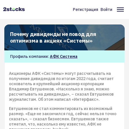
Перейти
к
Регистрация
Войти
Меню
Ос
основному
содержанию
учётной
на
записи
Почему дивиденды не повод для
пользователя
оптимизма в акциях «Системы»
Профиль компании:
АФК Система
Акционеры АФК «Системы» могут рассчитывать на
получение дивидендов по итогам 2022 года, считает
основатель и крупнейший акционер корпорации
Владимир Евтушенков. «Насколько я знаю, можно
рассчитывать на дивиденды», – сказал Евтушенков
журналистам. Об этом написал «Интерфакс».
Евтушенков не стал комментировать их возможный
размер. «Еще не закончился год, сейчас нельзя точно
сказать», – сказал бизнесмен. Евтушенков также
отметил, что, насколько ему известно, АФК не