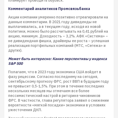
планирует проводить buyback.
Комментарий аналитиков Промсвязьбанка
Акции компании умеренно позитивно отреагировали на
данные комментарии. В 2021 году дивиденды не
выплачивались, а в текущем году, исходя из новой
политики, можно было рассчитывать на 0,41 рублей на
акцию, минимум. Доходность – 3,2%. АФК «Система» –
не дивидендная фишка, драйверы ее роста – успешная
реализация портфельных компаний (МТС, «Сегежа» и
других).
Может быть интересно: Какие перспективы у индекса
S&P 500
Полагаем, что в 2023 году экономика США войдет в
фазу рецессии. Согласно последнему на сегодня,
сентябрьскому прогнозу ФРС, рост ВВП в будущем году
не превысит 0,5-1,5%. При этом в течение последних
нескольких месяцев мы отмечаем все более
пессимистический настрой в риторике чиновников
ФРС. В частности, глава регулятора заявил о снижении
вероятности «мягкой посадки» экономики в условиях
ужесточения ДКП.