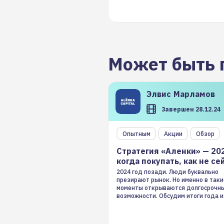
Может быть 
Элвис
Марламов
Завершен 28.12.24
Опытным
Акции
Обзор
Стратегия «Аленки» — 20
когда покупать, как не се
2024 год позади. Люди буквально
презирают рынок. Но именно в таки
моменты открываются долгосрочн
возможности. Обсудим итоги года и
стратегию на 2025-й