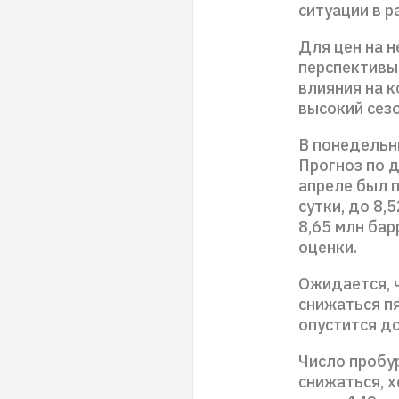
ситуации в р
Для цен на 
перспективы
влияния на 
высокий сезо
В понедельни
Прогноз по 
апреле был п
сутки, до 8,
8,65 млн бар
оценки.
Ожидается, 
снижаться пя
опустится до
Число пробу
снижаться, 