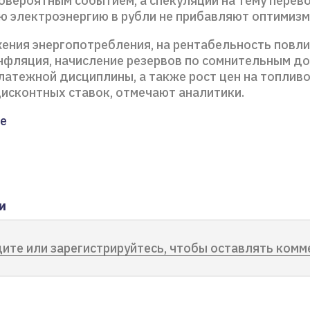
овероятным событием, а спекуляции на тему перев
ую электроэнергию в рубли не прибавляют оптимизм
ения энергопотребления, на рентабельность повл
нфляция, начисление резервов по сомнительным до
латежной дисциплины, а также рост цен на топливо
исконтных ставок, отмечают аналитики.
е
и
ите или зарегистрируйтесь, чтобы оставлять комм