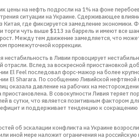
ик цены на нефть подросли на 1% на фоне перебоев
стрения ситуации на Украине. Сдерживающее влиян
из Китая, где фиксируется замедление экономики. 
и торги чуть выше $113 за баррель и имеют все ша
рост. Между тем движение замедляется, что може
ом промежуточной коррекции.
я нестабильность в Ливии провоцирует нестабильн
й отрасли. Вслед за воскресной приостановкой до
ии El Feel последовал форс-мажор на более крупн
ии El Sharara. По сообщению Ливийской нефтяной
лиц оказала давление на рабочих на месторождении
 приостановлена. В совокупности Ливия теряет по
ей в сутки, что является позитивным фактором для
дефицит и поддерживает тенденцию к сокращению
стей об эскалации конфликта на Украине возросли
 или иной мере наложит ограничения на российскую 