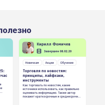
полезно
Кирилл
Фомичев
Завершен 08.02.20
Новичкам
Акции
Обучение
25:
Торговля по новостям:
йчас
принципы, лайфхаки,
инструменты
е
Как торговать по новостям, какие
ые
источники использовать, как правильно
оценивать информацию. Также автор
покажет краткосрочные и среднесрочные
торговые стратегии на новостном потоке