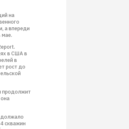
щий на
твенного
, а впереди
 мае.
eport.
ях в США в
релей в
ет рост до
рельской
ы продолжит
 она
родолжало
14 скважин