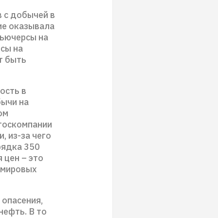
 с добычей в
ие оказывала
Фьючерсы на
нсы на
т быть
ость в
бычи на
ом
 госкомпании
, из-за чего
рядка 350
 цен – это
 мировых
 опасения,
нефть. В то