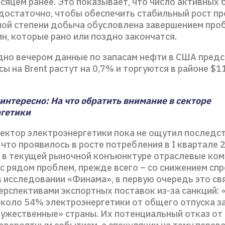
сяцем ранее. Это показывает, что число активных 
достаточно, чтобы обеспечить стабильный рост пр
ной степени добыча обусловлена завершением про
н, которые рано или поздно закончатся.
дно вечером данные по запасам нефти в США предст
ы на Brent растут на 0,7% и торгуются в районе $1
интересно: На что обратить внимание в секторе
гетики
сектор электроэнергетики пока не ощутил последст
 что проявилось в росте потребления в I квартале 
е в текущей рыночной конъюнктуре отраслевые ком
с рядом проблем, прежде всего – со снижением спр
 исследовании «Финама», в первую очередь это св
ерспективами экспортных поставок из-за санкций:
около 54% электроэнергетики от общего отпуска за
ружественные» страны. Их потенциальный отказ от 