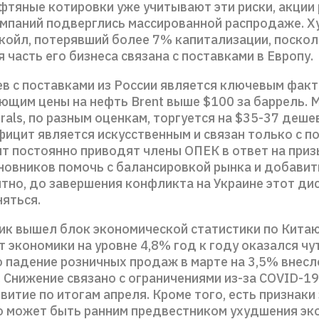
фтяные котировки уже учитывают эти риски, акции
мпаний подверглись массированной распродаже. Х
койл, потерявший более 7% капитализации, поскол
 часть его бизнеса связана с поставками в Европу.
ев с поставками из России является ключевым факт
щим цены на нефть Brent выше $100 за баррель. 
rals, по разным оценкам, торгуется на $35-37 дешев
ицит является искусственным и связан только с п
нт постоянно приводят члены ОПЕК в ответ на приз
новников помочь с балансировкой рынка и добавит
ятно, до завершения конфликта на Украине этот ди
няться.
ик вышел блок экономической статистики по Китаю 
т экономики на уровне 4,8% год к году оказался чу
о падение розничных продаж в марте на 3,5% внесл
 Снижение связано с ограничениями из-за COVID-1
витие по итогам апреля. Кроме того, есть признак
то может быть ранним предвестником ухудшения э