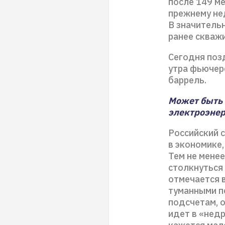
после 149 ме
прежнему не
В значитель
ранее скважи
Сегодня поз
утра фьючерс
баррель.
Может быть 
электроэнер
Российский 
в экономике,
Тем не мене
столкнуться 
отмечается в
туманными п
подсчетам, 
идет в «нед