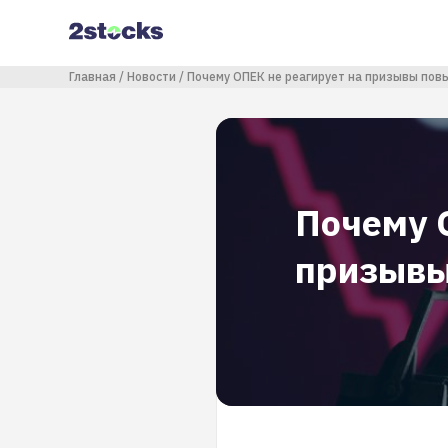
Перейти
к
основному
содержанию
Строка навигации
Главная
Новости
Почему ОПЕК не реагирует на призывы пов
Почему 
призывы