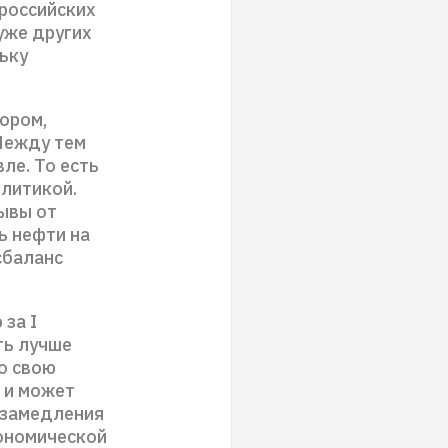
 российских
уже других
ьку
ором,
Между тем
ле. То есть
олитикой.
ывы от
ь нефти на
сбаланс
за I
ть лучше
о свою
9 и может
и замедления
кономической