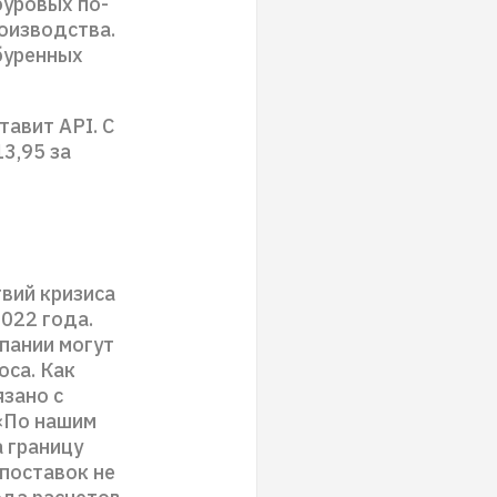
буровых по-
оизводства.
буренных
авит API. С
13,95 за
вий кризиса
2022 года.
пании могут
оса. Как
язано с
 «По нашим
 границу
поставок не