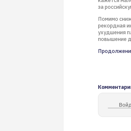
кажется мал
за российск
Помимо сниж
рекордная и
ухудшения п
повышение д
Продолжени
Комментари
Войд