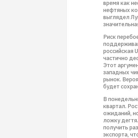
время как не
нефтяных ко
выглядел Лу
значительная
Риск перебо
поддерживаю
российская U
частично деф
Этот аргуме
западных чи
рынок. Веро
будет сохра
В понедельн
квартал. Рос
ожиданий, н
ложку дегтя.
получить раз
экспорта, ч