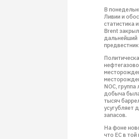
В понедельн
Ливии и обо
статистика 
Brent закрыл
дальнейший 
предвестник
Политическа
нефтегазово
месторожден
месторожден
NOC, группа 
добыча была
тысяч баррел
усугубляет 
запасов.
На фоне ново
что ЕС в той