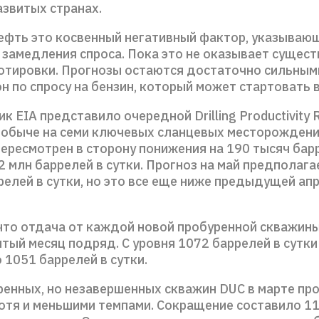
азвитых странах.
нефть это косвенный негативный фактор, указываю
 замедления спроса. Пока это не оказывает сущес
котировки. Прогнозы остаются достаточно сильными
н по спросу на бензин, который может стартовать в
к EIA представило очередной Drilling Productivity R
добыче на семи ключевых сланцевых месторождени
ересмотрен в сторону понижения на 190 тысяч бар
52 млн баррелей в сутки. Прогноз на май предполага
релей в сутки, но это все еще ниже предыдущей ап
что отдача от каждой новой пробуренной скважин
тый месяц подряд. С уровня 1072 баррелей в сутки
 1051 баррелей в сутки.
ренных, но незавершенных скважин DUC в марте п
хотя и меньшими темпами. Сокращение составило 1