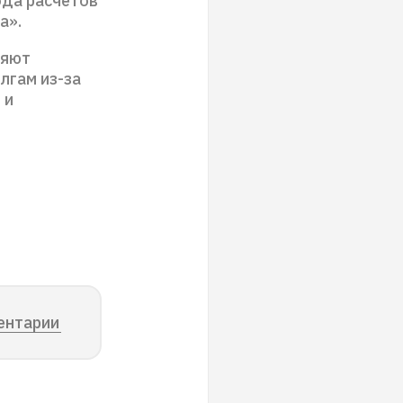
ода расчетов
а».
ияют
лгам из-за
 и
ентарии