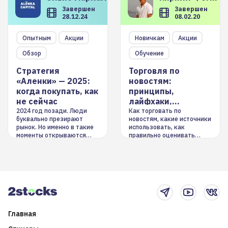
Завершен
Завершен
28.12.24
08.02.20
Опытным
Акции
Новичкам
Акции
Обзор
Обучение
Стратегия
Торговля по
«Аленки» — 2025:
новостям:
когда покупать, как
принципы,
не сейчас
лайфхаки,
инструменты
2024 год позади. Люди
Как торговать по
буквально презирают
новостям, какие источники
рынок. Но именно в такие
использовать, как
моменты открываются
правильно оценивать
долгосрочные
информацию. Также автор
возможности. Обсудим
покажет краткосрочные и
итоги года и стратегию на
среднесрочные
2025-й
торговые стратегии на
новостном потоке
Главная