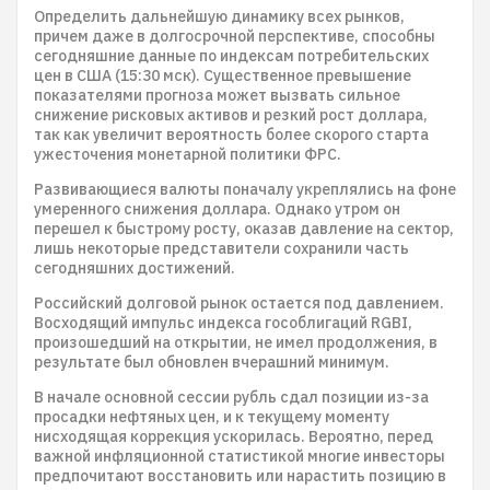
Определить дальнейшую динамику всех рынков,
причем даже в долгосрочной перспективе, способны
сегодняшние данные по индексам потребительских
цен в США (15:30 мск). Существенное превышение
показателями прогноза может вызвать сильное
снижение рисковых активов и резкий рост доллара,
так как увеличит вероятность более скорого старта
ужесточения монетарной политики ФРС.
Развивающиеся валюты поначалу укреплялись на фоне
умеренного снижения доллара. Однако утром он
перешел к быстрому росту, оказав давление на сектор,
лишь некоторые представители сохранили часть
сегодняшних достижений.
Российский долговой рынок остается под давлением.
Восходящий импульс индекса гособлигаций RGBI,
произошедший на открытии, не имел продолжения, в
результате был обновлен вчерашний минимум.
В начале основной сессии рубль сдал позиции из-за
просадки нефтяных цен, и к текущему моменту
нисходящая коррекция ускорилась. Вероятно, перед
важной инфляционной статистикой многие инвесторы
предпочитают восстановить или нарастить позицию в