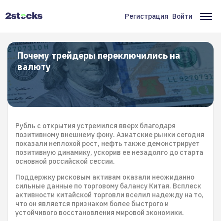
Перейти
к
Регистрация
Войти
Меню
Ос
основному
содержанию
учётной
на
записи
Почему трейдеры переключились на
валюту
пользователя
Рубль с открытия устремился вверх благодаря
позитивному внешнему фону. Азиатские рынки сегодня
показали неплохой рост, нефть также демонстрирует
позитивную динамику, ускорив ее незадолго до старта
основной российской сессии.
Поддержку рисковым активам оказали неожиданно
сильные данные по торговому балансу Китая. Всплеск
активности китайской торговли вселил надежду на то,
что он является признаком более быстрого и
устойчивого восстановления мировой экономики.