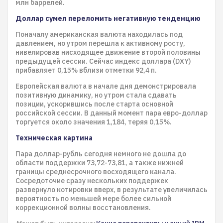
млн баррелей.
Доллар сумел переломить негативную тенденцию
Поначалу американская валюта находилась под
давлением, но утром перешла к активному росту,
нивелировав нисходящее движение второй половины
предыдущей сессии. Сейчас индекс доллара (DXY)
прибавляет 0,15% вблизи отметки 92,4 п.
Европейская валюта в начале дня демонстрировала
позитивную динамику, но утром стала сдавать
позиции, ускорившись после старта основной
российской сессии. В данный момент пара евро-доллар
торгуется около значения 1,184, теряя 0,15%.
Техническая картина
Пара доллар-рубль сегодня немного не дошла до
области поддержки 73,72-73,81, а также нижней
границы среднесрочного восходящего канала.
Сосредоточие сразу нескольких поддержек
развернуло котировки вверх, в результате увеличилась
вероятность по меньшей мере более сильной
коррекционной волны восстановления.