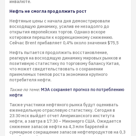
инвалюте.
Нефть не смогла продолжить рост
Нефтяные цены с начала дня демонстрировали
восходящую динамику, усилив ее незадолго до
открытия европейских торгов. Однако вскоре
котировки перешли к коррекционному снижению.
Сейчас Brent прибавляет 0,4% около значения $75,5
Нефть пытается продолжить восстановление,
реагируя на восходящую динамику мировых рынков и
позитивную статистику по торговому балансу Китая,
что может свидетельствовать о сохранении
приемлемых темпов роста экономики крупного
потребителя нефти.
Также по теме:
МЭА сохраняет прогноз по потреблению
нефти
Также участники нефтяного рынка будут оценивать
еженедельную отраслевую статистику. Сегодня в
23:30 мск выйдет отчет Американского института
нефти, а завтра в 17:30 – Минэнерго США. Ожидается
снижение запасов нефти на 4,3 млн баррелей и
суммарное сокращение запасов нефтепродуктов на 0,3