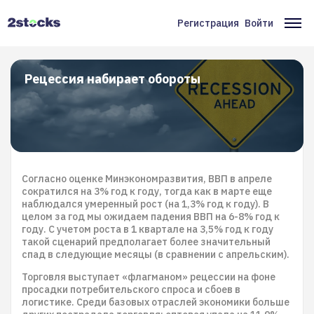
Перейти
к
Регистрация
Войти
Меню
Ос
основному
содержанию
учётной
на
записи
Рецессия набирает обороты
пользователя
Согласно оценке Минэкономразвития, ВВП в апреле
сократился на 3% год к году, тогда как в марте еще
наблюдался умеренный рост (на 1,3% год к году). В
целом за год мы ожидаем падения ВВП на 6-8% год к
году. С учетом роста в 1 квартале на 3,5% год к году
такой сценарий предполагает более значительный
спад в следующие месяцы (в сравнении с апрельским).
Торговля выступает «флагманом» рецессии на фоне
просадки потребительского спроса и сбоев в
логистике. Среди базовых отраслей экономики больше