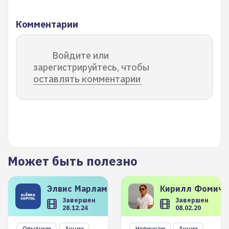
Комментарии
Войдите или
зарегистрируйтесь, чтобы
оставлять комментарии
Может быть полезно
Элвис
Марламов
Кирилл
Фомиче
Завершен
Завершен
28.12.24
08.02.20
Опытным
Акции
Новичкам
Акции