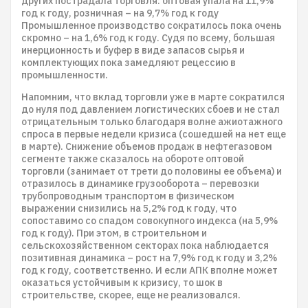
других пострадала торговля: оптовая упала на 11,9%
год к году, розничная – на 9,7% год к году
Промышленное производство сократилось пока очень
скромно – на 1,6% год к году. Судя по всему, большая
инерционность и буфер в виде запасов сырья и
комплектующих пока замедляют рецессию в
промышленности.
Напомним, что вклад торговли уже в марте сократился
до нуля под давлением логистических сбоев и не стал
отрицательным только благодаря волне ажиотажного
спроса в первые недели кризиса (сошедшей на нет еще
в марте). Снижение объемов продаж в нефтегазовом
сегменте также сказалось на обороте оптовой
торговли (занимает от трети до половины ее объема) и
отразилось в динамике грузооборота – перевозки
трубопроводным транспортом в физическом
выражении снизились на 5,2% год к году, что
сопоставимо со спадом совокупного индекса (на 5,9%
год к году). При этом, в строительном и
сельскохозяйственном секторах пока наблюдается
позитивная динамика – рост на 7,9% год к году и 3,2%
год к году, соответственно. И если АПК вполне может
оказаться устойчивым к кризису, то шок в
строительстве, скорее, еще не реализовался.