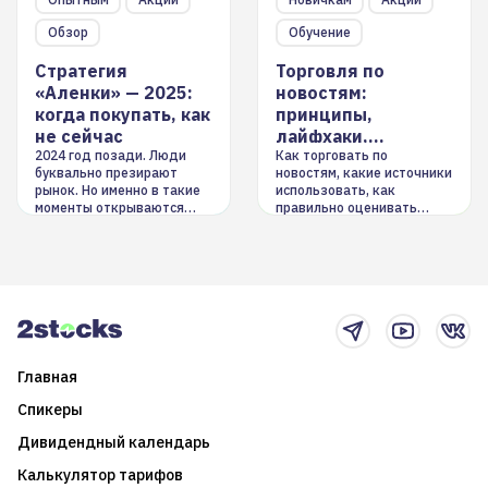
Обзор
Обучение
Стратегия
Торговля по
«Аленки» — 2025:
новостям:
когда покупать, как
принципы,
не сейчас
лайфхаки,
инструменты
2024 год позади. Люди
Как торговать по
буквально презирают
новостям, какие источники
рынок. Но именно в такие
использовать, как
моменты открываются
правильно оценивать
долгосрочные
информацию. Также автор
возможности. Обсудим
покажет краткосрочные и
итоги года и стратегию на
среднесрочные
2025-й
торговые стратегии на
новостном потоке
Главная
Спикеры
Дивидендный календарь
Калькулятор тарифов