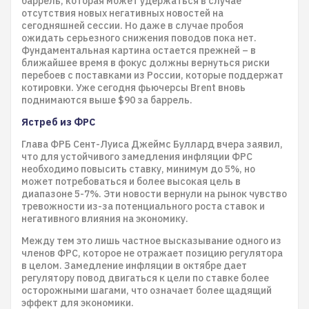
баррель, которая может удержаться в случае
отсутствия новых негативных новостей на
сегодняшней сессии. Но даже в случае пробоя
ожидать серьезного снижения поводов пока нет.
Фундаментальная картина остается прежней – в
ближайшее время в фокус должны вернуться риски
перебоев с поставками из России, которые поддержат
котировки. Уже сегодня фьючерсы Brent вновь
поднимаются выше $90 за баррель.
Ястреб из ФРС
Глава ФРБ Сент-Луиса Джеймс Буллард вчера заявил,
что для устойчивого замедления инфляции ФРС
необходимо повысить ставку, минимум до 5%, но
может потребоваться и более высокая цель в
диапазоне 5-7%. Эти новости вернули на рынок чувство
тревожности из-за потенциального роста ставок и
негативного влияния на экономику.
Между тем это лишь частное высказывание одного из
членов ФРС, которое не отражает позицию регулятора
в целом. Замедление инфляции в октябре дает
регулятору повод двигаться к цели по ставке более
осторожными шагами, что означает более щадящий
эффект для экономики.