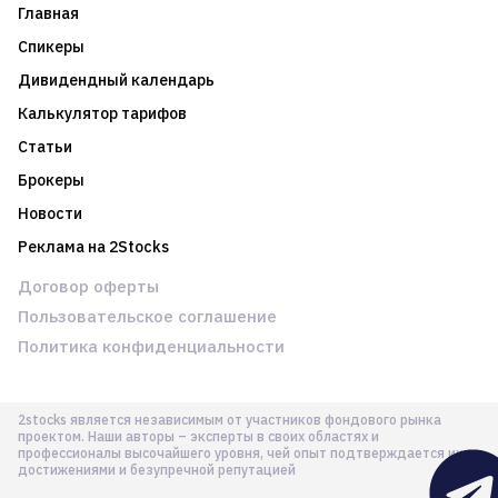
Главная
Спикеры
Дивидендный календарь
Калькулятор тарифов
Статьи
Брокеры
Новости
Реклама на 2Stocks
Договор оферты
Пользовательское соглашение
Политика конфиденциальности
2stocks является независимым от участников фондового рынка
проектом. Наши авторы – эксперты в своих областях и
профессионалы высочайшего уровня, чей опыт подтверждается их
достижениями и безупречной репутацией