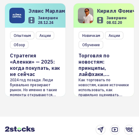
Элвис
Марламов
Кирилл
Фомиче
Завершен
Завершен
28.12.24
08.02.20
Опытным
Акции
Новичкам
Акции
Обзор
Обучение
Стратегия
Торговля по
«Аленки» — 2025:
новостям:
когда покупать, как
принципы,
не сейчас
лайфхаки,
инструменты
2024 год позади. Люди
Как торговать по
буквально презирают
новостям, какие источники
рынок. Но именно в такие
использовать, как
моменты открываются
правильно оценивать
долгосрочные
информацию. Также автор
возможности. Обсудим
покажет краткосрочные и
итоги года и стратегию на
среднесрочные
2025-й
торговые стратегии на
новостном потоке