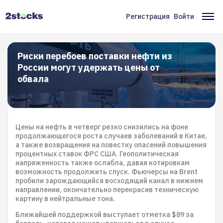
Перейти
к
Регистрация
Войти
Меню
Ос
основному
содержанию
учётной
на
записи
Риски перебоев поставки нефти из
России могут удержать цены от
пользователя
обвала
Цены на нефть в четверг резко снизились на фоне
продолжающегося роста случаев заболеваний в Китае,
а также возвращения на повестку опасений повышения
процентных ставок ФРС США. Геополитическая
напряженность также ослабла, давая котировкам
возможность продолжить спуск. Фьючерсы на Brent
пробили зарождающийся восходящий канал в нижнем
направлении, окончательно перекрасив техническую
картину в нейтральные тона.
Ближайшей поддержкой выступает отметка $89 за