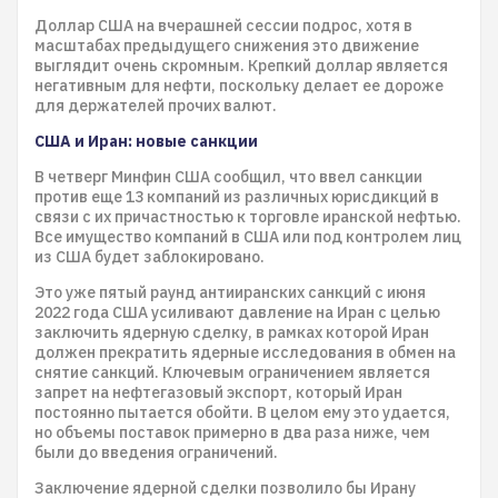
Доллар США на вчерашней сессии подрос, хотя в
масштабах предыдущего снижения это движение
выглядит очень скромным. Крепкий доллар является
негативным для нефти, поскольку делает ее дороже
для держателей прочих валют.
США и Иран: новые санкции
В четверг Минфин США сообщил, что ввел санкции
против еще 13 компаний из различных юрисдикций в
связи с их причастностью к торговле иранской нефтью.
Все имущество компаний в США или под контролем лиц
из США будет заблокировано.
Это уже пятый раунд антииранских санкций с июня
2022 года США усиливают давление на Иран с целью
заключить ядерную сделку, в рамках которой Иран
должен прекратить ядерные исследования в обмен на
снятие санкций. Ключевым ограничением является
запрет на нефтегазовый экспорт, который Иран
постоянно пытается обойти. В целом ему это удается,
но объемы поставок примерно в два раза ниже, чем
были до введения ограничений.
Заключение ядерной сделки позволило бы Ирану