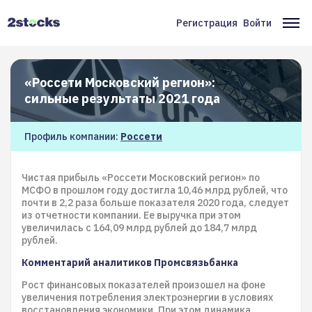
Перейти
к
Регистрация
Войти
Меню
Ос
основному
содержанию
учётной
на
записи
«Россети Московский регион»:
пользователя
сильные результаты 2021 года
Профиль компании:
Россети
Чистая прибыль «Россети Московский регион» по
МСФО в прошлом году достигла 10,46 млрд рублей, что
почти в 2,2 раза больше показателя 2020 года, следует
из отчетности компании. Ее выручка при этом
увеличилась с 164,09 млрд рублей до 184,7 млрд
рублей.
Комментарий аналитиков Промсвязьбанка
Рост финансовых показателей произошел на фоне
увеличения потребления электроэнергии в условиях
восстановления экономики. При этом динамика