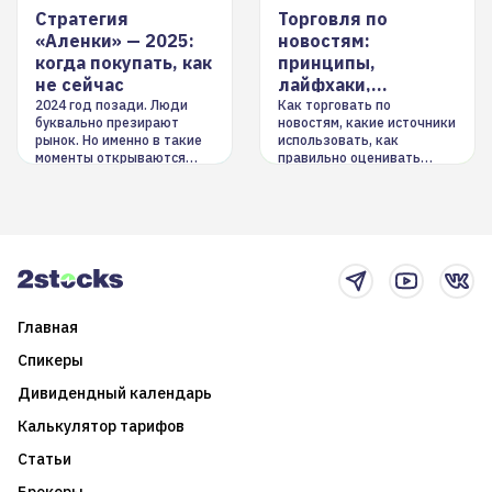
Стратегия
Торговля по
«Аленки» — 2025:
новостям:
когда покупать, как
принципы,
не сейчас
лайфхаки,
инструменты
2024 год позади. Люди
Как торговать по
буквально презирают
новостям, какие источники
рынок. Но именно в такие
использовать, как
моменты открываются
правильно оценивать
долгосрочные
информацию. Также автор
возможности. Обсудим
покажет краткосрочные и
итоги года и стратегию на
среднесрочные
2025-й
торговые стратегии на
новостном потоке
Главная
Спикеры
Дивидендный календарь
Калькулятор тарифов
Статьи