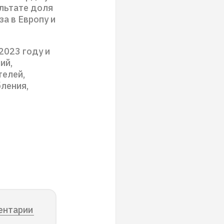
ультате доля
а в Европу и
 2023 году и
ий,
телей,
ления,
ентарии