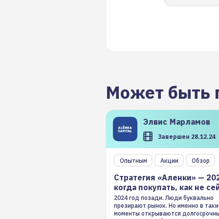
Может быть 
Элвис
Марламов
Завершен 28.12.24
Опытным
Акции
Обзор
Стратегия «Аленки» — 20
когда покупать, как не се
2024 год позади. Люди буквально
презирают рынок. Но именно в таки
моменты открываются долгосрочн