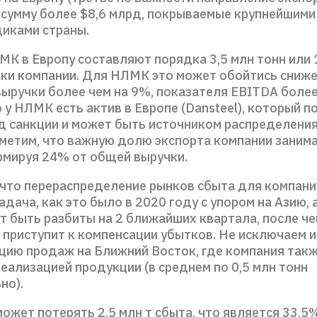
а сумму более $8,6 млрд, покрываемые крупнейшими
иками страны.
К в Европу составляют порядка 3,5 млн тонн или
ки компании. Для НЛМК это может обойтись сниж
выручки более чем на 9%, показателя EBITDA более
 у НЛМК есть актив в Европе (Dansteel), который п
д санкции и может быть источником распределени
аметим, что важную долю экспорта компании заним
рмируя 24% от общей выручки.
 что перераспределение рынков сбыта для компани
адача, как это было в 2020 году с упором на Азию, 
т быть разбиты на 2 ближайших квартала, после че
 приступит к компенсации убытков. Не исключаем и
цию продаж на Ближний Восток, где компания такж
еализацией продукции (в среднем по 0,5 млн тонн
но).
ожет потерять 2,5 млн т сбыта, что является 33,