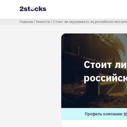
Перейти
к
основному
содержанию
Строка навигации
Главная
Новости
Стоит ли переживать за российских металл
Стоит л
российс
Профиль компании:
Н