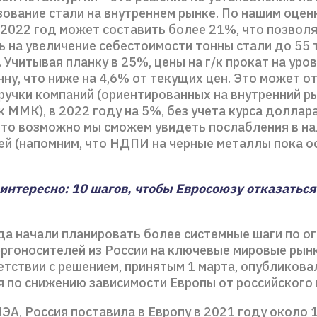
ование стали на внутреннем рынке. По нашим оцен
 2022 год может составить более 21%, что позвол
ь на увеличение себестоимости тонны стали до 55 
. Учитывая планку в 25%, цены на г/к прокат на уро
нну, что ниже на 4,6% от текущих цен. Это может о
ручки компаний (ориентированных на внутренний р
к ММК), в 2022 году на 5%, без учета курса доллара
что возможно мы сможем увидеть послабления в н
й (напомним, что НДПИ на черные металлы пока о
интересно: 10 шагов, чтобы Евросоюзу отказаться
да начали планировать более системные шаги по о
ргоносителей из России на ключевые мировые рынки
етствии с решением, принятым 1 марта, опубликова
 по снижению зависимости Европы от российского 
А, Россия поставила в Европу в 2021 году около 1