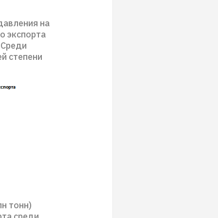
 давления на
о экспорта
 Среди
ей степени
лн тонн)
рта среди