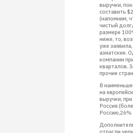
выручки, по
составить $
(напомним, 
чистый долг
размере 100
ниже, то, во
уже заявила,
азиатские. 
компании при
кварталов. 
прочие стран
В наименьше
на европейск
выручки, при
Россия (бол
Россию,26% 
Дополнитель
отрасли чер