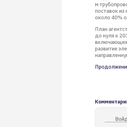
м трубопрово
поставок из 
около 40% о
План агентст
до нуля к 20
включающих 
развитие эл
направленну
Продолжени
Комментари
Войд