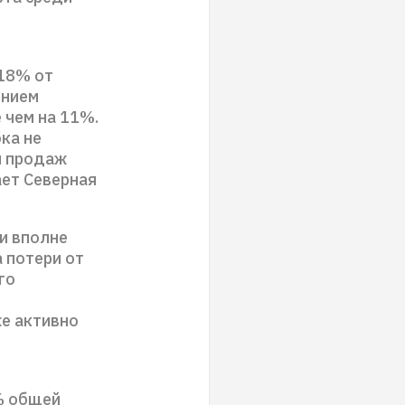
 18% от
ением
 чем на 11%.
ока не
я продаж
ает Северная
и вполне
а потери от
го
е активно
5% общей