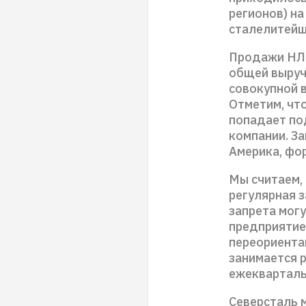
регионов) н
сталелитейщ
Продажи НЛМ
общей выруч
совокупной 
Отметим, что
попадает по
компании. З
Америка, фо
Мы считаем,
регулярная з
запрета могу
предприятие
переориента
занимается р
ежекварталь
Северсталь м