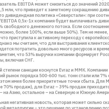
казатель EBITDA может снизиться до значений 2020
2,5 млн, что приведет к заметному сокращению ди
что дивидендная политика «Северстали»: при соот
/EBITDA 0,5х-1х компания будет выплачивать див
% свободного денежного потока. Если соотношени
зможно, более 100%, если выше 50%). Тем не менее
 что приступила к активному переходу с европейск
Однако мы считаем, что для выстраивания клиентск
дется потратить довольно много ресурсов и време
Заметим, что 53% выручки компании формирует Рос
ы, включая СНГ.
й степени санкции коснутся Evraz и ММК. Компании
ий рынок порядка 500-600 тыс. тонн стали или 7%
 этом имея более приоритетные точки сбыта. Для 
ее 70% продаж), для Evraz – 39% продаж приходитс
– на Азию, остальное – на Северную и Южную Амери
ная негативная новость, которая может сильно ск
ной металлургии – это решение по установлению по