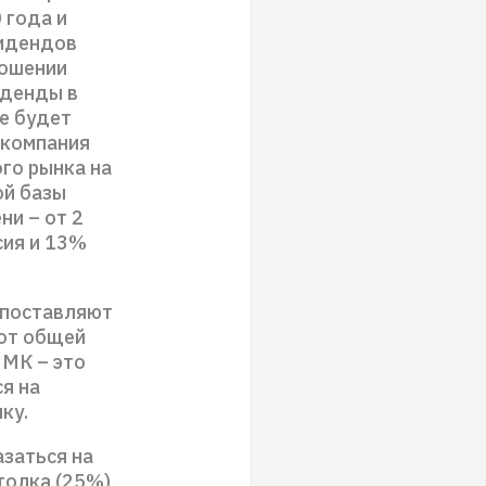
 года и
видендов
ношении
иденды в
е будет
, компания
ого рынка на
ой базы
ни – от 2
сия и 13%
 поставляют
 от общей
ММК – это
я на
ку.
азаться на
толка (25%)