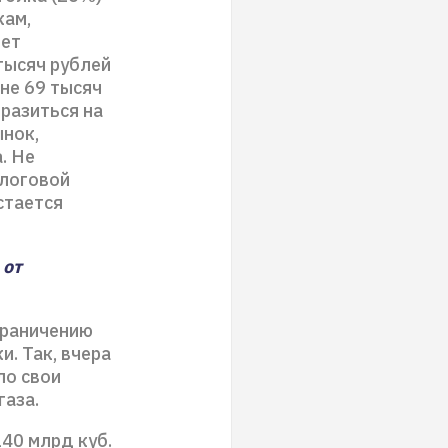
кам,
яет
тысяч рублей
вне 69 тысяч
тразиться на
ынок,
. Не
алоговой
стается
 от
граничению
. Так, вчера
ло свои
газа.
40 млрд куб.