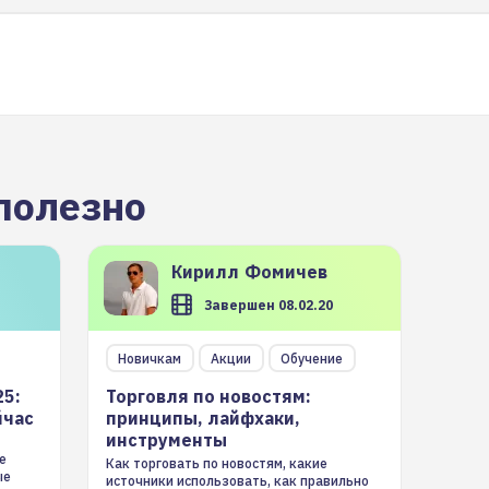
полезно
Кирилл
Фомичев
Завершен 08.02.20
Новичкам
Акции
Обучение
25:
Торговля по новостям:
йчас
принципы, лайфхаки,
инструменты
е
Как торговать по новостям, какие
ые
источники использовать, как правильно