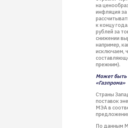
на ценообраз
инфляция за
рассчитыват
к концу года
рублей за то
снижении вы
например, ка
исключаем, 
составляюще
прежним).
Может быть 
«Газпрома»
Страны Запа
поставок эне
МЭА в соотв
предложения
По данным МЭ