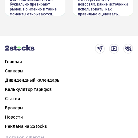
буквально презирают
новостям, какие источники
рынок. Но именно в такие
использовать, как
моменты открываются
правильно оценивать
долгосрочные
информацию. Также автор
возможности. Обсудим
покажет краткосрочные и
итоги года и стратегию на
среднесрочные
2025-й
торговые стратегии на
новостном потоке
Главная
Спикеры
Дивидендный календарь
Калькулятор тарифов
Статьи
Брокеры
Новости
Реклама на 2Stocks
Договор оферты