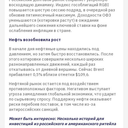
восходящую динамику. Индекс гособлигаций RGBI
повышается шестую сессию подряд, в очередной раз
обновив пятимесячный максимум. Доходности ОФЗ
уменьшаются (котировки растут) в ожидании
дальнейшего снижения ключевой ставки на фоне
ослабления инфляции в стране.
Нефть возобновила рост
В начале дня нефтяные цены находились под
давлением, но затем быстро восстановились. После
этого котировки совершили несколько широких
разнонаправленных движений, каждый раз
откатываясь от дневной вершины. Сейчас Brent
прибавляет 0,5% вблизи отметки $109,6.
Нефтяной рынок остается под воздействием
противоположных факторов. Негативом выступает
угроза замедления глобальной экономики, что ударит
по сырьевому спросу. Поддержку нефти оказывают
риски перебоев поставок, в том числе из-за
антироссийских санкций.
Может быть интересно: Несколько историй для
инвестиций из российского и американского ритейла