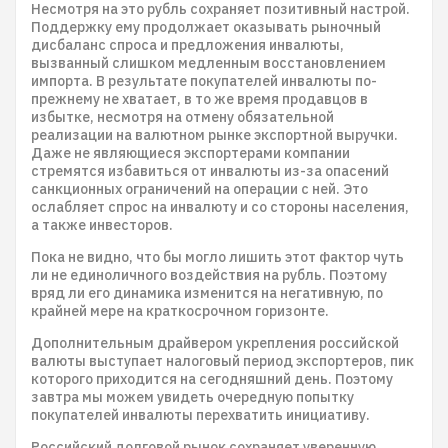
Несмотря на это рубль сохраняет позитивный настрой.
Поддержку ему продолжает оказывать рыночный
дисбаланс спроса и предложения инвалюты,
вызванный слишком медленным восстановлением
импорта. В результате покупателей инвалюты по-
прежнему не хватает, в то же время продавцов в
избытке, несмотря на отмену обязательной
реализации на валютном рынке экспортной выручки.
Даже не являющиеся экспортерами компании
стремятся избавиться от инвалюты из-за опасений
санкционных ограничений на операции с ней. Это
ослабляет спрос на инвалюту и со стороны населения,
а также инвесторов.
Пока не видно, что бы могло лишить этот фактор чуть
ли не единоличного воздействия на рубль. Поэтому
вряд ли его динамика изменится на негативную, по
крайней мере на краткосрочном горизонте.
Дополнительным драйвером укрепления российской
валюты выступает налоговый период экспортеров, пик
которого приходится на сегодняшний день. Поэтому
завтра мы можем увидеть очередную попытку
покупателей инвалюты перехватить инициативу.
Российский долговой рынок сохраняет уверенную