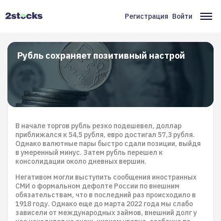
Перейти
к
Регистрация
Войти
Меню
Ос
основному
содержанию
учётной
на
записи
Рубль сохраняет позитивный настрой
пользователя
В начале торгов рубль резко подешевел, доллар
приближался к 54,5 рубля, евро достигал 57,3 рубля.
Однако валютные пары быстро сдали позиции, выйдя
в умеренный минус. Затем рубль перешел к
консолидации около дневных вершин.
Негативом могли выступить сообщения иностранных
СМИ о формальном дефолте России по внешним
обязательствам, что в последний раз происходило в
1918 году. Однако еще до марта 2022 года мы слабо
зависели от международных займов, внешний долг у