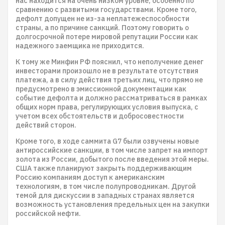
нас находится на очень низком уровне, особенно по
сравнению с развитыми государствами. Кроме того,
дефолт допущен не из-за неплатежеспособности
страны, а по причине санкций. Поэтому говорить о
долгосрочной потере мировой репутации России как
надежного заемщика не приходится.
К тому же Минфин РФ пояснил, что неполучение денег
инвесторами произошло не в результате отсутствия
платежа, а в силу действия третьих лиц, что прямо не
предусмотрено в эмиссионной документации как
событие дефолта и должно рассматриваться в рамках
общих норм права, регулирующих условия выпуска, с
учетом всех обстоятельств и добросовестности
действий сторон.
Кроме того, в ходе саммита G7 были озвучены новые
антироссийские санкции, в том числе запрет на импорт
золота из России, добытого после введения этой меры.
США также планируют закрыть поддерживающим
Россию компаниям доступ к американским
технологиям, в том числе полупроводникам. Другой
темой для дискуссии в западных странах является
возможность установления предельных цен на закупки
российской нефти.