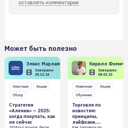
оставлять комментарии
Может быть полезно
Элвис
Марламов
Кирилл
Фомиче
Завершен
Завершен
28.12.24
08.02.20
Опытным
Акции
Новичкам
Акции
Обзор
Обучение
Стратегия
Торговля по
«Аленки» — 2025:
новостям:
когда покупать, как
принципы,
не сейчас
лайфхаки,
инструменты
2024 год позади. Люди
Как торговать по