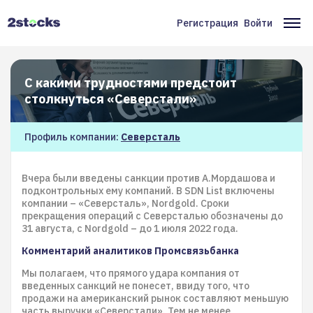
Перейти
к
Регистрация
Войти
Меню
Ос
основному
содержанию
учётной
на
записи
С какими трудностями предстоит
пользователя
столкнуться «Северстали»
Профиль компании:
Северсталь
Вчера были введены санкции против А.Мордашова и
подконтрольных ему компаний. В SDN List включены
компании – «Северсталь», Nordgold. Сроки
прекращения операций с Северсталью обозначены до
31 августа, с Nordgold – до 1 июля 2022 года.
Комментарий аналитиков Промсвязьбанка
Мы полагаем, что прямого удара компания от
введенных санкций не понесет, ввиду того, что
продажи на американский рынок составляют меньшую
часть выручки «Северстали». Тем не менее,