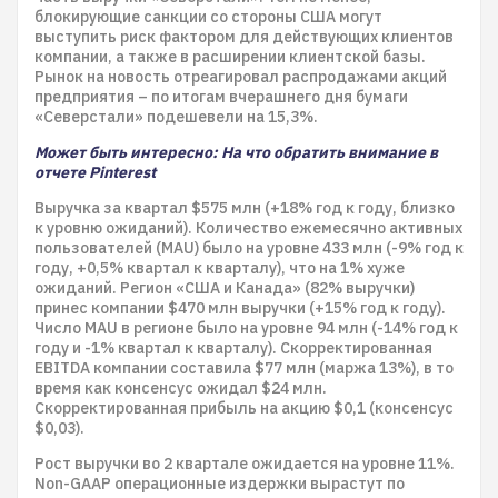
блокирующие санкции со стороны США могут
выступить риск фактором для действующих клиентов
компании, а также в расширении клиентской базы.
Рынок на новость отреагировал распродажами акций
предприятия – по итогам вчерашнего дня бумаги
«Северстали» подешевели на 15,3%.
Может быть интересно: На что обратить внимание в
отчете Pinterest
Выручка за квартал $575 млн (+18% год к году, близко
к уровню ожиданий). Количество ежемесячно активных
пользователей (MAU) было на уровне 433 млн (-9% год к
году, +0,5% квартал к кварталу), что на 1% хуже
ожиданий. Регион «США и Канада» (82% выручки)
принес компании $470 млн выручки (+15% год к году).
Число MAU в регионе было на уровне 94 млн (-14% год к
году и -1% квартал к кварталу). Скорректированная
EBITDA компании составила $77 млн (маржа 13%), в то
время как консенсус ожидал $24 млн.
Скорректированная прибыль на акцию $0,1 (консенсус
$0,03).
Рост выручки во 2 квартале ожидается на уровне 11%.
Non-GAAP операционные издержки вырастут по