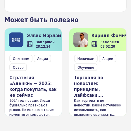
Может быть полезно
Элвис
Марламов
Кирилл
Фомиче
Завершен
Завершен
28.12.24
08.02.20
Опытным
Акции
Новичкам
Акции
Обзор
Обучение
Стратегия
Торговля по
«Аленки» — 2025:
новостям:
когда покупать, как
принципы,
не сейчас
лайфхаки,
инструменты
2024 год позади. Люди
Как торговать по
буквально презирают
новостям, какие источники
рынок. Но именно в такие
использовать, как
моменты открываются
правильно оценивать
долгосрочные
информацию. Также автор
возможности. Обсудим
покажет краткосрочные и
итоги года и стратегию на
среднесрочные