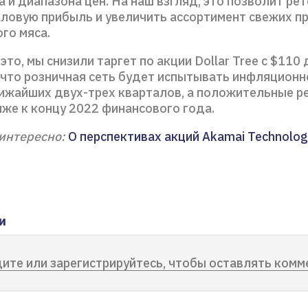
 и диапазона цен. На наш взгляд, это позволит ре
аловую прибыль и увеличить ассортимент свежих п
го мяса.
это, мы снизили таргет по акции Dollar Tree с $110 
, что розничная сеть будет испытывать инфляцион
лижайших двух-трех кварталов, а положительные р
иже к концу 2022 финансового года.
интересно:
О перспективах акций Akamai Technolog
и
ите или зарегистрируйтесь, чтобы оставлять комм