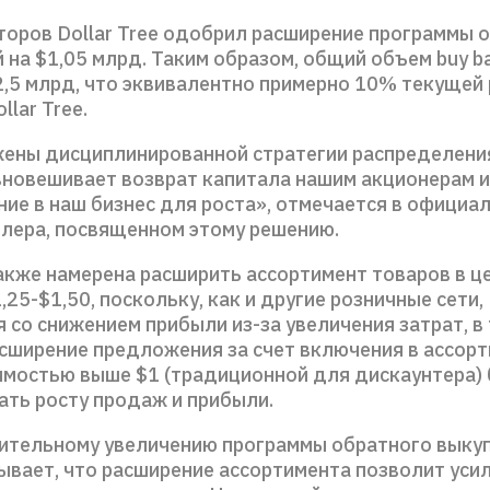
торов Dollar Tree одобрил расширение программы 
 на $1,05 млрд. Таким образом, общий объем buy b
2,5 млрд, что эквивалентно примерно 10% текущей
llar Tree.
ены дисциплинированной стратегии распределения
вновешивает возврат капитала нашим акционерам и
ие в наш бизнес для роста», отмечается в официа
йлера, посвященном этому решению.
также намерена расширить ассортимент товаров в ц
,25-$1,50, поскольку, как и другие розничные сети,
 со снижением прибыли из-за увеличения затрат, в 
асширение предложения за счет включения в ассор
имостью выше $1 (традиционной для дискаунтера)
ать росту продаж и прибыли.
чительному увеличению программы обратного выкупа
ывает, что расширение ассортимента позволит уси