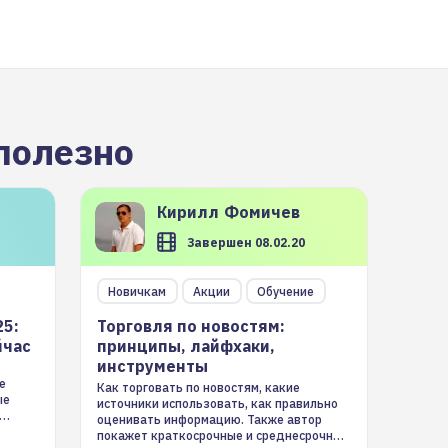
полезно
Кирилл
Фомичев
Завершен 08.02.20
Новичкам
Акции
Обучение
25:
Торговля по новостям:
йчас
принципы, лайфхаки,
инструменты
е
Как торговать по новостям, какие
ые
источники использовать, как правильно
оценивать информацию. Также автор
покажет краткосрочные и среднесрочные