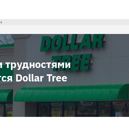
ee
и трудностями
ся Dollar Tree