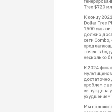
генерирован
Tree $720 мл
К концу 202
Dollar Tree 
1500 магази
должно дост
сети Combo,
предлагающи
точек, в бу
несколько б
К 2024 финан
мультиценово
достаточно 
проблем с це
вынуждена у
ухудшением 
Мы положите