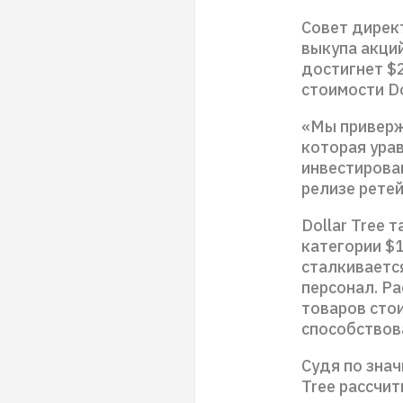
Совет дирек
выкупа акций
достигнет $
стоимости Do
«Мы приверж
которая ура
инвестирован
релизе рете
Dollar Tree 
категории $1
сталкивается
персонал. Р
товаров сто
способствов
Судя по зна
Tree рассчит