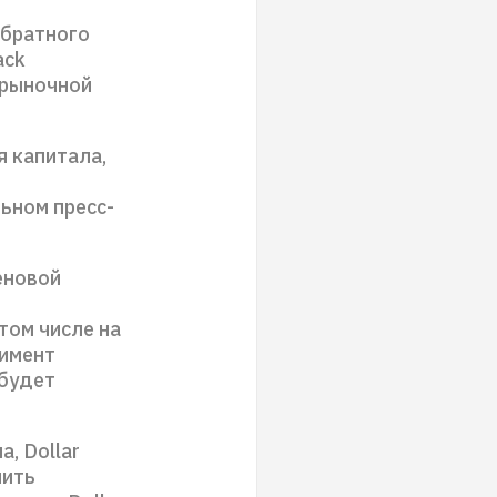
обратного
ack
 рыночной
 капитала,
льном пресс-
еновой
том числе на
тимент
 будет
, Dollar
лить