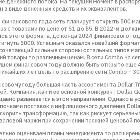
ие денежного потока. На текущий момент в распоря
н в виде денежных средств и их эквивалентов.
1 финансового года сеть планирует открыть 500 ма
Plus с товарами по цене от $1 до $5. В 2022-м долж
нов этого формата, до конца 2024 финансового год
игнуть 5000. Успешным оказался новейший формат
 сочетающий сильные стороны остальных типов маг
й товары по различным ценам. В сети Combo на се
дущем финансовом году должно быть открыто еще 4
лижайших лет цель по расширению сети Combo – 30
совому году большая часть ассортимента Dollar T
й. Компания, как и ее основной конкурент Dollar Ge
давно развивается в этом направлении. Однако в у
почками поставок и инфляционного давления Dolla
скорить трансформацию, так как рискует серьезны
валовой маржи при сохранении прежней ценовой по
льно оцениваем планы менеджмента по расширен