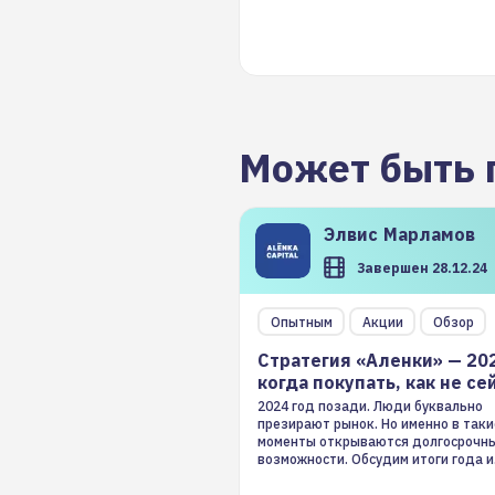
Может быть 
Элвис
Марламов
Завершен 28.12.24
Опытным
Акции
Обзор
Стратегия «Аленки» — 20
когда покупать, как не се
2024 год позади. Люди буквально
презирают рынок. Но именно в таки
моменты открываются долгосрочн
возможности. Обсудим итоги года и
стратегию на 2025-й