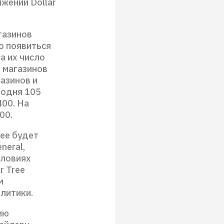
жении Dollar
газинов
но появиться
а их число
 магазинов
азинов и
годня 105
00. На
00.
ree будет
neral,
словиях
r Tree
м
литики.
ию