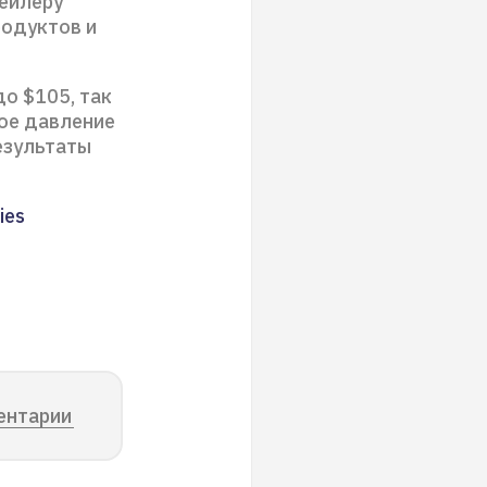
тейлеру
родуктов и
до $105, так
ное давление
езультаты
ies
ентарии