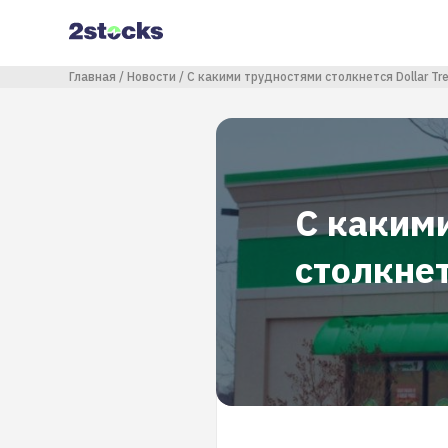
Перейти
к
основному
содержанию
Строка навигации
Главная
Новости
С какими трудностями столкнется Dollar Tr
С каким
столкнет