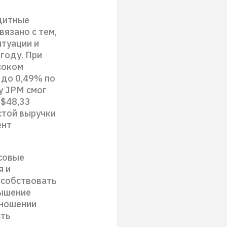
дитные
вязано с тем,
итуации и
году. При
соком
 до 0,49% по
у JPM смог
 $48,33
стой выручки
ент
совые
я и
особствовать
вышение
тношении
сть