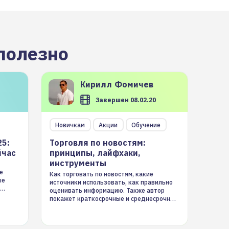
полезно
Кирилл
Фомичев
Завершен 08.02.20
Новичкам
Акции
Обучение
25:
Торговля по новостям:
йчас
принципы, лайфхаки,
инструменты
е
Как торговать по новостям, какие
ые
источники использовать, как правильно
оценивать информацию. Также автор
покажет краткосрочные и среднесрочные
торговые стратегии на новостном потоке