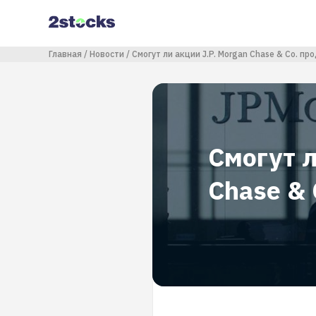
Перейти
к
основному
содержанию
Строка навигации
Главная
Новости
Смогут ли акции J.P. Morgan Chase & Co. пр
Смогут л
Chase & 