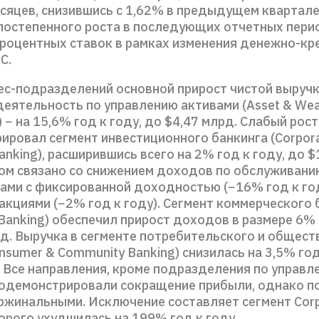
есяцев, снизившись с 1,62% в предыдущем квартал
постепенного роста в последующих отчетных перио
роцентных ставок в рамках изменения денежно-кр
С.
нес-подразделений основной прирост чистой выруч
деятельность по управлению активами (Asset & Wea
− на 15,6% год к году, до $4,47 млрд. Слабый рос
ировал сегмент инвестиционного банкинга (Corpor
anking), расширившись всего на 2% год к году, до $
ном связано со снижением доходов по обслуживани
ами с фиксированной доходностью (−16% год к году
акциями (−2% год к году). Сегмент коммерческого 
Banking) обеспечил прирост доходов в размере 6% 
рд. Выручка в сегменте потребительского и общест
nsumer & Community Banking) снизилась на 3,5% год
. Все направления, кроме подразделения по управл
родемонстрировали сокращение прибыли, однако п
ржинальными. Исключение составляет сегмент Corp
орого ухудшилась на 199% год к году.