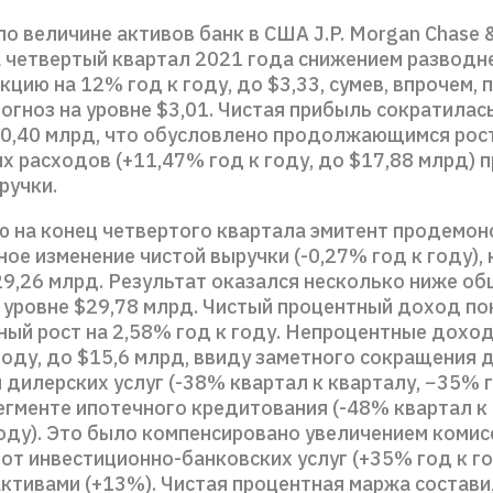
о величине активов банк в США J.P. Morgan Chase &
а четвертый квартал 2021 года снижением разводн
кцию на 12% год к году, до $3,33, сумев, впрочем, 
огноз на уровне $3,01. Чистая прибыль сократилас
$10,40 млрд, что обусловлено продолжающимся рос
 расходов (+11,47% год к году, до $17,88 млрд) п
ручки.
ю на конец четвертого квартала эмитент продемон
ое изменение чистой выручки (-0,27% год к году),
29,26 млрд. Результат оказался несколько ниже 
 уровне $29,78 млрд. Чистый процентный доход по
ный рост на 2,58% год к году. Непроцентные дохо
году, до $15,6 млрд, ввиду заметного сокращения 
 дилерских услуг (-38% квартал к кварталу, −35% г
егменте ипотечного кредитования (-48% квартал к 
году). Это было компенсировано увеличением коми
от инвестиционно-банковских услуг (+35% год к го
активами (+13%). Чистая процентная маржа состави