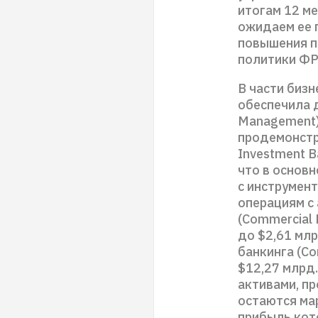
итогам 12 м
ожидаем ее 
повышения п
политики ФР
В части биз
обеспечила 
Management) 
продемонстр
Investment B
что в основ
с инструмент
операциям с 
(Commercial 
до $2,61 мл
банкинга (Co
$12,27 млрд
активами, п
остаются ма
прибыль кот