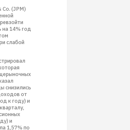
 Co. (JPM)
енной
превзойти
ь на 14% год
том
ри слабой
стрировал
 которая
общерыночных
казал
ды снизились
доходов от
од к году) и
кварталу,
ссионных
ду) и
ла 1,57% по