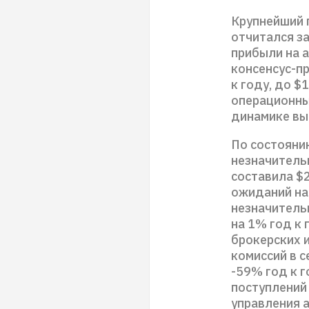
Крупнейший п
отчитался з
прибыли на а
консенсус-пр
к году, до 
операционных
динамике вы
По состояни
незначительн
составила $
ожиданий на
незначитель
на 1% год к 
брокерских и
комиссий в с
-59% год к 
поступлений 
управления 