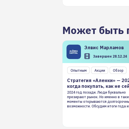
Может быть 
Элвис
Марламов
Завершен 28.12.24
Опытным
Акции
Обзор
Стратегия «Аленки» — 20
когда покупать, как не се
2024 год позади. Люди буквально
презирают рынок. Но именно в таки
моменты открываются долгосрочн
возможности. Обсудим итоги года и
стратегию на 2025-й