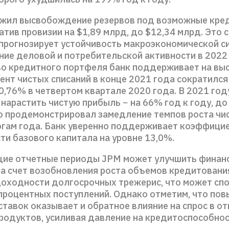
жил высвобождение резервов под возможные кре
атив провизии на $1,89 млрд, до $12,34 млрд. Это с
 прогнозирует устойчивость макроэкономической с
ние деловой и потребительской активности в 2022 
во кредитного портфеля банк поддерживает на вы
ент чистых списаний в конце 2021 года сократился
0,76% в четвертом квартале 2020 года. В 2021 год
нарастить чистую прибыль − на 66% год к году, до
о продемонстрировал замедление темпов роста чи
огам года. Банк уверенно поддерживает коэффици
ти базового капитала на уровне 13,0%.
ие отчетные периоды JPM может улучшить финан
за счет возобновления роста объемов кредитовани
оходности долгосрочных трежерис, что может сп
процентных поступлений. Однако отметим, что по
ставок оказывает и обратное влияние на спрос в о
родуктов, усиливая давление на кредитоспособно