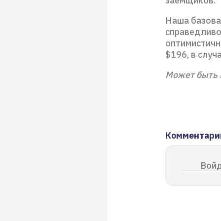
заемщиков.
Наша базова
справедливо
оптимистичн
$196, в случ
Может быть 
Комментари
Войд