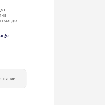
дят
тии
яться до
argo
ентарии