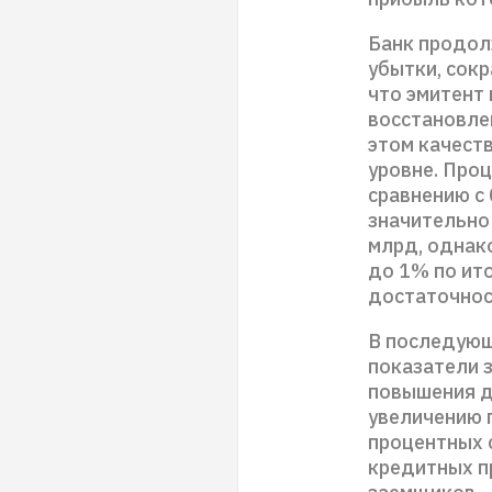
Банк продол
убытки, сокр
что эмитент
восстановле
этом качест
уровне. Проц
сравнению с 
значительно 
млрд, однак
до 1% по ит
достаточнос
В последующ
показатели 
повышения д
увеличению 
процентных 
кредитных п