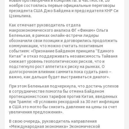
новые противоречия и конфликты. В частности, 16
ноября состоялись первые официальные переговоры
президента США Джо Байдена и председателя КНР Си
Цзиньпина.
Как отмечает руководитель отдела
макроэкономического анализа ФГ «Финам» Ольга
Беленькая, в рамках онлайн-встречи лидеры
обозначили свои позиции и договорились продолжить
коммуникации, что можно считать позитивным
событием: «Признание Байденом принципа “Единого
Китая” и отказ поддерживать независимость Тайваня
снижает уровень геополитических рисков, что и
подстегнуло рост аппетита к риску на рынках. О
долгосрочном влиянии саммита пока судить рано –
важно, как дальше будет выстраиваться диалог».
При этом Беленькая подчеркнула, что достичь успехов
в сотрудничестве помогла бы отмена Байденом
протекционистских тарифов против Китая, введенных
при Трампе: «В условиях рекордной за 30 лет инфляции
в США это могло бы снизить давление на цены за счет
увеличения предложения».
В свою очередь, руководитель направления
«Международная экономика» Экономической