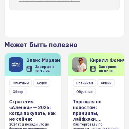
Может быть полезно
Элвис
Марламов
Кирилл
Фомиче
Завершен
Завершен
28.12.24
08.02.20
Опытным
Акции
Новичкам
Акции
Обзор
Обучение
Стратегия
Торговля по
«Аленки» — 2025:
новостям:
когда покупать, как
принципы,
не сейчас
лайфхаки,
инструменты
2024 год позади. Люди
Как торговать по
буквально презирают
новостям, какие источники