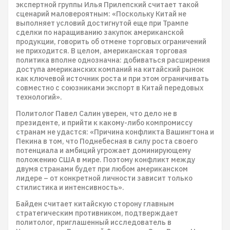
экспертной группы Илья Прилепский считает такой
сценарий маловероятным: «Поскольку Китай не
выполняет условий достигнутой еще при Трампе
сделки по наращиванию закупок американской
продукции, говорить об отмене торговых ограничений
не приходится. В целом, американская торговая
политика вполне однозначна: добиваться расширения
доступа американских компаний на китайский рынок
как ключевой источник роста и при этом ограничивать
совместно с союзниками экспорт в Китай передовых
технологий».
Политолог Павел Салин уверен, что дело не в
президенте, и прийти к какому-либо компромиссу
странам не удастся: «Причина конфликта Вашингтона и
Пекина в том, что Поднебесная в силу роста своего
потенциала и амбиций угрожает доминирующему
положению США в мире. Поэтому конфликт между
двумя странами будет при любом американском
лидере – от конкретной личности зависит только
стилистика и интенсивность».
Байден считает китайскую сторону главным
стратегическим противником, подтверждает
политолог, приглашенный исследователь в