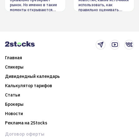
рынок. Но именно в такие
использовать, как
моменты открываются
правильно оценивать
долгосрочные
информацию. Также автор
возможности. Обсудим
покажет краткосрочные и
итоги года и стратегию на
среднесрочные
2025-й
торговые стратегии на
новостном потоке
Главная
Спикеры
Дивидендный календарь
Калькулятор тарифов
Статьи
Брокеры
Новости
Реклама на 2Stocks
Договор оферты