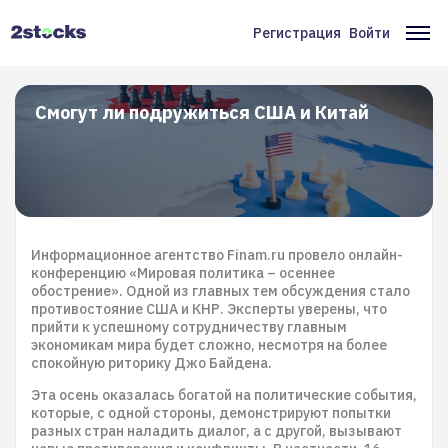
Перейти
к
Регистрация
Войти
Меню
Ос
основному
содержанию
учётной
на
записи
Смогут ли подружиться США и Китай
пользователя
Информационное агентство Finam.ru провело онлайн-
конференцию «Мировая политика – осеннее
обострение». Одной из главных тем обсуждения стало
противостояние США и КНР. Эксперты уверены, что
прийти к успешному сотрудничеству главным
экономикам мира будет сложно, несмотря на более
спокойную риторику Джо Байдена.
Эта осень оказалась богатой на политические события,
которые, с одной стороны, демонстрируют попытки
разных стран наладить диалог, а с другой, вызывают