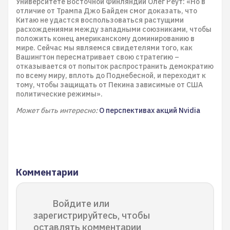
Университете Восточной Финляндии Олег Реут: «Но в
отличие от Трампа Джо Байден смог доказать, что
Китаю не удастся воспользоваться растущими
расхождениями между западными союзниками, чтобы
положить конец американскому доминированию в
мире. Сейчас мы являемся свидетелями того, как
Вашингтон пересматривает свою стратегию –
отказывается от попыток распространить демократию
по всему миру, вплоть до Поднебесной, и переходит к
тому, чтобы защищать от Пекина зависимые от США
политические режимы».
Может быть интересно:
О перспективах акций Nvidia
Комментарии
Войдите или
зарегистрируйтесь, чтобы
оставлять комментарии