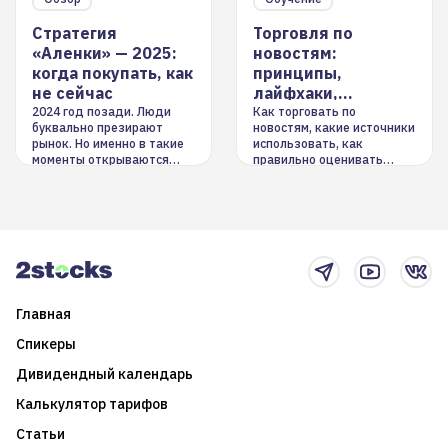
Стратегия
Торговля по
«Аленки» — 2025:
новостям:
когда покупать, как
принципы,
не сейчас
лайфхаки,
инструменты
2024 год позади. Люди
Как торговать по
буквально презирают
новостям, какие источники
рынок. Но именно в такие
использовать, как
моменты открываются
правильно оценивать
долгосрочные
информацию. Также автор
возможности. Обсудим
покажет краткосрочные и
итоги года и стратегию на
среднесрочные
2025-й
торговые стратегии на
новостном потоке
Главная
Спикеры
Дивидендный календарь
Калькулятор тарифов
Статьи