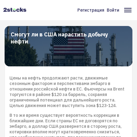
Перейти
к
Регистрация
Войти
Меню
Ос
основному
содержанию
учётной
на
записи
Смогут ли в США нарастить добычу
нефти
пользователя
Цены на нефть продолжают расти, движимые
сезонным фактором и перспективами эмбарго в
отношении российской нефти в ЕС. Фьючерсы на Brent
торгуются в районе $120 за баррель, сохраняя
ограниченный потенциал для дальнейшего роста.
Целью движения может выступить зона $123-124.
В то же время существует вероятность коррекции в
ближайшие дни. Если страны ЕС не договорятся по
эмбарго, а доллар США развернется в сторону роста,
котировки вполне могут кратковременно снизиться,