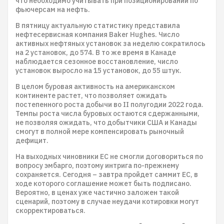
что необходимо учитывать при позиционировании по
фьючерсам на нефть.
В пятницу актуальную статистику представила
нефтесервисная компания Baker Hughes. Число
активных нефтяных установок за неделю сократилось
на 2 установок, до 574. В то же время в Канаде
наблюдается сезонное восстановление, число
установок выросло на 15 установок, до 55 штук.
В целом буровая активность на американском
континенте растет, что позволяет ожидать
постепенного роста добычи во II полугодии 2022 года.
Темпы роста числа буровых остаются сдержанными,
не позволяя ожидать, что добытчики США и Канады
смогут в полной мере компенсировать рыночный
дефицит.
На выходных чиновники ЕС не смогли договориться по
вопросу эмбарго, поэтому интрига по-прежнему
сохраняется. Сегодня – завтра пройдет саммит ЕС, в
ходе которого соглашение может быть подписано.
Вероятно, в ценах уже частично заложен такой
сценарий, поэтому в случае неудачи котировки могут
скорректироваться.