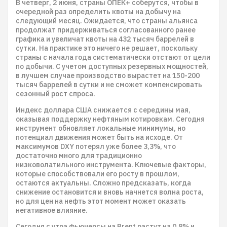
В четверг, 2 июня, страны ОПЕК+ соберутся, чтобы в
очередной раз определить квоты на добычу на
следующий месяц. Ожидается, что страны альянса
продолжат придерживаться согласованного ранее
графика и увеличат квоты на 432 тысяч баррелей в
сутки. На практике это ничего не решает, поскольку
страны с начала года систематически отстают от цели
по добычи. С учетом доступных резервных мощностей,
в лучшем случае производство вырастет на 150-200
тысяч баррелей в сутки и не сможет компенсировать
сезонный рост спроса.
Индекс доллара США снижается с середины мая,
оказывая поддержку нефтяным котировкам. Сегодня
инструмент обновляет локальные минимумы, но
потенциал движения может быть на исходе. От
максимумов DXY потерял уже более 3,3%, что
достаточно много для традиционно
низковолатильного инструмента. Ключевые факторы,
которые способствовали его росту в прошлом,
остаются актуальны. Сложно предсказать, когда
снижение остановится и вновь начнется волна роста,
но для цен на нефть этот момент может оказать
негативное влияние.
Сегодня с утра фьючерсы на Brent растут на 0,8% и