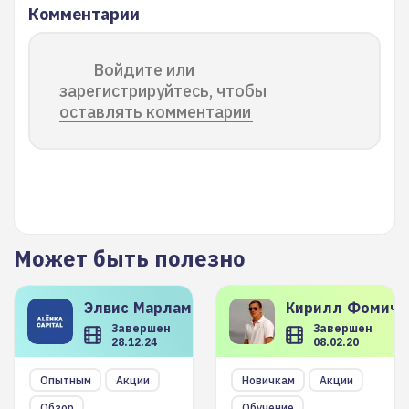
Комментарии
Войдите или
зарегистрируйтесь, чтобы
оставлять комментарии
Может быть полезно
Элвис
Марламов
Кирилл
Фомиче
Завершен
Завершен
28.12.24
08.02.20
Опытным
Акции
Новичкам
Акции
Обзор
Обучение