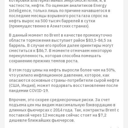
котировки альтернативных энергоносителей, и, в
частности, нефти. По оценкам аналитиков Energy
Inteligence, только лишь по причине начавшегося в
последние месяцы взрывного роста газа спрос на
нефть вырос на 500 тысяч баррелей в сутки
(преимущественно в Азиатских странах).
В данный момент по Brent в качестве промежуточно
области торможения выступает район $83,5-84,5 за
баррель. В случае его пробоя далее ориентиры могут
сместиться к $86,7. В моменте отмечаем некоторую
перекупленность, которая способна помешать
сохранению прежних темпов роста.
В этом году цены на нефть выросли более чем на 50%,
что усилило инфляционное давление, которое, как
опасаются основные страны-потребители сырой нефти
(США, Индия), может подорвать восстановление после
пандемии COVID-19.
Впрочем, это скорее среднесрочные риски. За счет
подъема цен мы видим максимальную бэквордацию в
длинных фьючерсах с 2014 года. Так, контракты Brent с
поставкой через 12 месяцев сейчас стоят на $7,2
дешевле ближайших фьючерсов.