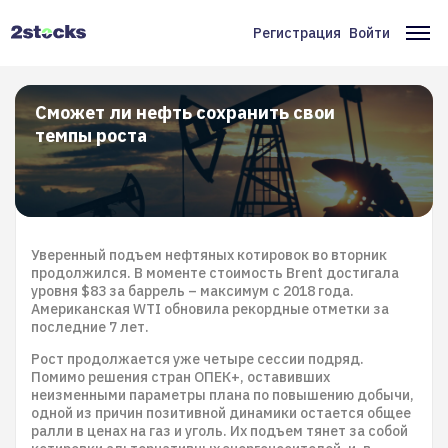
Перейти
к
Регистрация
Войти
Меню
Ос
основному
содержанию
учётной
на
записи
Сможет ли нефть сохранить свои
темпы роста
пользователя
Уверенный подъем нефтяных котировок во вторник
продолжился. В моменте стоимость Brent достигала
уровня $83 за баррель – максимум с 2018 года.
Американская WTI обновила рекордные отметки за
последние 7 лет.
Рост продолжается уже четыре сессии подряд.
Помимо решения стран ОПЕК+, оставивших
неизменными параметры плана по повышению добычи,
одной из причин позитивной динамики остается общее
ралли в ценах на газ и уголь. Их подъем тянет за собой