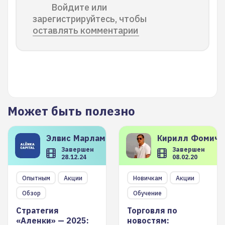
Войдите или
зарегистрируйтесь, чтобы
оставлять комментарии
Может быть полезно
Элвис
Марламов
Кирилл
Фомиче
Завершен
Завершен
28.12.24
08.02.20
Опытным
Акции
Новичкам
Акции
Обзор
Обучение
Стратегия
Торговля по
«Аленки» — 2025:
новостям: