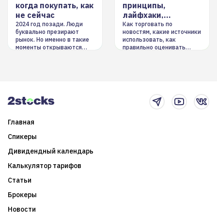
когда покупать, как
принципы,
не сейчас
лайфхаки,
инструменты
2024 год позади. Люди
Как торговать по
буквально презирают
новостям, какие источники
рынок. Но именно в такие
использовать, как
моменты открываются
правильно оценивать
долгосрочные
информацию. Также автор
возможности. Обсудим
покажет краткосрочные и
итоги года и стратегию на
среднесрочные
2025-й
торговые стратегии на
новостном потоке
Главная
Спикеры
Дивидендный календарь
Калькулятор тарифов
Статьи
Брокеры
Новости