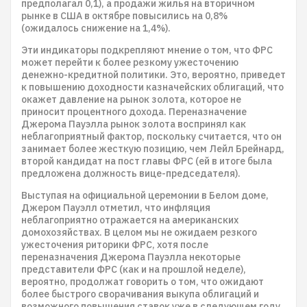
предполагал 0,1), а продажи жилья на вторичном
рынке в США в октябре повысились на 0,8%
(ожидалось снижение на 1,4%).
Эти индикаторы подкрепляют мнение о том, что ФРС
может перейти к более резкому ужесточению
денежно-кредитной политики. Это, вероятно, приведет
к повышению доходности казначейских облигаций, что
окажет давление на рынок золота, которое не
приносит процентного дохода. Переназначение
Джерома Пауэлла рынок золота воспринял как
неблагоприятный фактор, поскольку считается, что он
занимает более жесткую позицию, чем Лейл Брейнард,
второй кандидат на пост главы ФРС (ей в итоге была
предложена должность вице-председателя).
Выступая на официальной церемонии в Белом доме,
Джером Пауэлл отметил, что инфляция
неблагоприятно отражается на американских
домохозяйствах. В целом мы не ожидаем резкого
ужесточения риторики ФРС, хотя после
переназначения Джерома Пауэлла некоторые
представители ФРС (как и на прошлой неделе),
вероятно, продолжат говорить о том, что ожидают
более быстрого сворачивания выкупа облигаций и
возможного повышения ставок уже в следующем году.