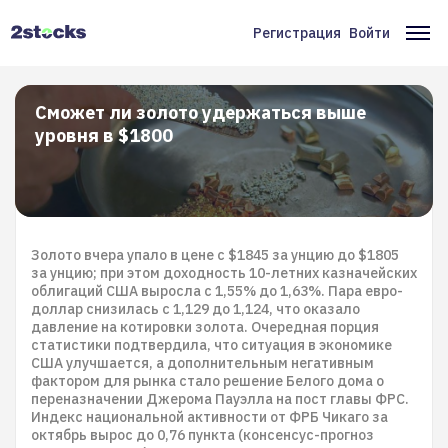
Перейти
к
Регистрация
Войти
Меню
Ос
основному
содержанию
учётной
на
записи
Сможет ли золото удержаться выше
уровня в $1800
пользователя
Золото вчера упало в цене с $1845 за унцию до $1805
за унцию; при этом доходность 10-летних казначейских
облигаций США выросла с 1,55% до 1,63%. Пара евро-
доллар снизилась с 1,129 до 1,124, что оказало
давление на котировки золота. Очередная порция
статистики подтвердила, что ситуация в экономике
США улучшается, а дополнительным негативным
фактором для рынка стало решение Белого дома о
переназначении Джерома Пауэлла на пост главы ФРС.
Индекс национальной активности от ФРБ Чикаго за
октябрь вырос до 0,76 пункта (консенсус-прогноз