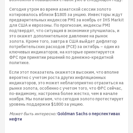
Сегодня утром во время азиатской сессии золото
котировалось вблизи $1805 за унцию. Инвесторы ждут
предварительных индексов PMI за ноябрь от IHS Markit
для США и еврозоны. По прогнозам, индексы PMI
подтвердят, что ситуация в экономике улучшилась, и
это окажет дополнительное давление на рынок
золота. Кроме того, завтра в США выйдет дефлятор
потребительских расходов (РСЕ) за октябрь – один из
ключевых индикаторов, на которые ориентируется
ФРС при принятии решений по денежно-кредитной
политике.
Если этот показатель окажется высоким, что вполне
вероятно с учетом роста других инфляционных
индикаторов, это может неблагоприятно отразиться на
рынке золота, особенно с учетом того, что ФРС сейчас,
по-видимому, настроена более жестко, чем в начале
ноября. Мы полагаем, что сегодня золото протестирует
уровень поддержки $1800 за унцию.
Может быть интересно:
Goldman Sachs о перспективах
нефти