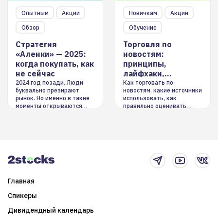
Опытным
Акции
Новичкам
Акции
Обзор
Обучение
Стратегия
Торговля по
«Аленки» — 2025:
новостям:
когда покупать, как
принципы,
не сейчас
лайфхаки,
инструменты
2024 год позади. Люди
Как торговать по
буквально презирают
новостям, какие источники
рынок. Но именно в такие
использовать, как
моменты открываются
правильно оценивать
долгосрочные
информацию. Также автор
возможности. Обсудим
покажет краткосрочные и
итоги года и стратегию на
среднесрочные
2025-й
торговые стратегии на
новостном потоке
Главная
Спикеры
Дивидендный календарь