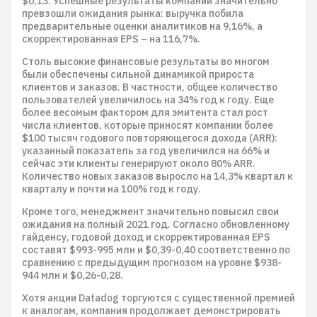
$0,13. Успешные результаты компании значительно
превзошли ожидания рынка: выручка побила
предварительные оценки аналитиков на 9,16%, а
скорректированная EPS – на 116,7%.
Столь высокие финансовые результаты во многом
были обеспечены сильной динамикой прироста
клиентов и заказов. В частности, общее количество
пользователей увеличилось на 34% год к году. Еще
более весомым фактором для эмитента стал рост
числа клиентов, которые приносят компании более
$100 тысяч годового повторяющегося дохода (ARR):
указанный показатель за год увеличился на 66% и
сейчас эти клиенты генерируют около 80% ARR.
Количество новых заказов выросло на 14,3% квартал к
кварталу и почти на 100% год к году.
Кроме того, менеджмент значительно повысил свои
ожидания на полный 2021 год. Согласно обновленному
гайденсу, годовой доход и скорректированная EPS
составят $993-995 млн и $0,39-0,40 соответственно по
сравнению с предыдущим прогнозом на уровне $938-
944 млн и $0,26-0,28.
Хотя акции Datadog торгуются с существенной премией
к аналогам, компания продолжает демонстрировать