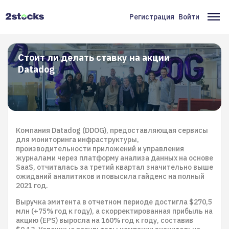
Перейти
к
Регистрация
Войти
Меню
Ос
основному
содержанию
учётной
на
записи
Стоит ли делать ставку на акции
Datadog
пользователя
Компания Datadog (DDOG), предоставляющая сервисы
для мониторинга инфраструктуры,
производительности приложений и управления
журналами через платформу анализа данных на основе
SaaS, отчиталась за третий квартал значительно выше
ожиданий аналитиков и повысила гайденс на полный
2021 год.
Выручка эмитента в отчетном периоде достигла $270,5
млн (+75% год к году), а скорректированная прибыль на
акцию (EPS) выросла на 160% год к году, составив