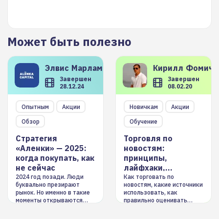
Может быть полезно
Элвис
Марламов
Кирилл
Фомиче
Завершен
Завершен
28.12.24
08.02.20
Опытным
Акции
Новичкам
Акции
Обзор
Обучение
Стратегия
Торговля по
«Аленки» — 2025:
новостям:
когда покупать, как
принципы,
не сейчас
лайфхаки,
инструменты
2024 год позади. Люди
Как торговать по
буквально презирают
новостям, какие источники
рынок. Но именно в такие
использовать, как
моменты открываются
правильно оценивать
долгосрочные
информацию. Также автор
возможности. Обсудим
покажет краткосрочные и