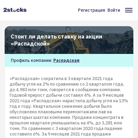
Перейти
к
Регистрация
Войти
Меню
Ос
основному
содержанию
учётной
на
записи
Стоит ли делать ставку на акции
пользователя
«Распадской»
Профиль компании:
Распадская
«Распадская» сократила в 3 квартале 2021 года
добычу угля на 2% по сравнению со 2 кварталом года,
до 4,983 млн тонн, говорится в сообщении компании.
Годовой прирост добычи составил 4%. А за 9 месяцев
2021 года «Распадская» нарастила добычу угля на 13%
год к году. Квартальное снижение добычи было
обусловлено плановыми перемонтажами лав на
некоторых шахтах компании. Продажи концентрата в
прошлом квартале уменьшились на 4%, до 3,281 млн
тонн. По сравнению с 3 кварталом 2020 года падение
составило 6%. За 9 месяцев 2021 года продажи