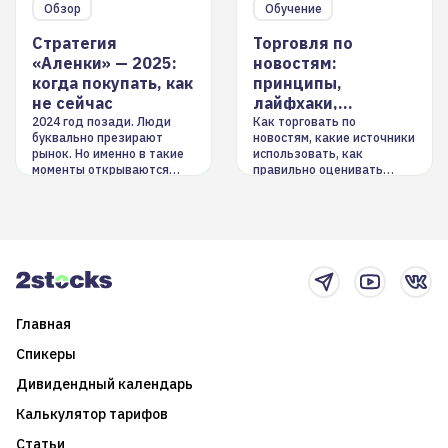
Обзор
Обучение
Стратегия
Торговля по
«Аленки» — 2025:
новостям:
когда покупать, как
принципы,
не сейчас
лайфхаки,
инструменты
2024 год позади. Люди
Как торговать по
буквально презирают
новостям, какие источники
рынок. Но именно в такие
использовать, как
моменты открываются
правильно оценивать
долгосрочные
информацию. Также автор
возможности. Обсудим
покажет краткосрочные и
итоги года и стратегию на
среднесрочные
2025-й
торговые стратегии на
новостном потоке
Главная
Спикеры
Дивидендный календарь
Калькулятор тарифов
Статьи