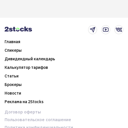
долгосрочные
информацию. Также автор
возможности. Обсудим
покажет краткосрочные и
итоги года и стратегию на
среднесрочные
2025-й
торговые стратегии на
новостном потоке
Главная
Спикеры
Дивидендный календарь
Калькулятор тарифов
Статьи
Брокеры
Новости
Реклама на 2Stocks
Договор оферты
Пользовательское соглашение
Политика конфиденциальности