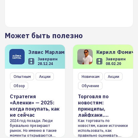
Может быть полезно
Элвис
Марламов
Кирилл
Фомиче
Завершен
Завершен
28.12.24
08.02.20
Опытным
Акции
Новичкам
Акции
Обзор
Обучение
Стратегия
Торговля по
«Аленки» — 2025:
новостям:
когда покупать, как
принципы,
не сейчас
лайфхаки,
инструменты
2024 год позади. Люди
Как торговать по
буквально презирают
новостям, какие источники
рынок. Но именно в такие
использовать, как
моменты открываются
правильно оценивать