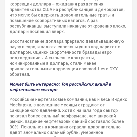
коррекции доллара – ожидания разделения
правительства США на республиканцев и демократов,
что могло бы сдержать дополнительные траты и
повышение корпоративных налогов. А раз
республиканцы выступили накануне откровенно плохо,
доллар и поспешил вверх.
Восстановление доллара прервало девальвационную
паузу в евро, и валюта еврозоны ушла под паритет с
долларом. Оценки скоротечности бравады евро
подтвердились. А сырьевые контракты,
номинированные в долларе, стали менее
привлекательными: корреляция commodities и DXY
обратная.
Может быть интересно: Топ российских акций в
нефтегазовом секторе
Российские нефтегазовые компании, как и весь Индекс
Мосбиржи, в последние месяцы страдают от
санкционного давления. Хотя с начала года сектор
показал более сильный перформанс, чем широкий
рынок, падение нефтегазовых акций составило более
30%. Локально на компании отрасли дополнительно
давят аномально сильный рубль, умеренное