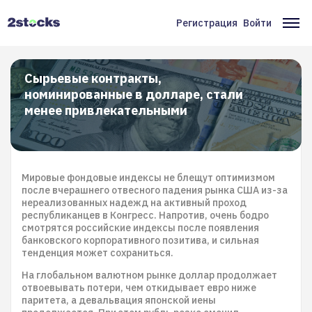
Перейти
к
Регистрация
Войти
Меню
Ос
основному
содержанию
учётной
на
записи
Сырьевые контракты,
номинированные в долларе, стали
пользователя
менее привлекательными
Мировые фондовые индексы не блещут оптимизмом
после вчерашнего отвесного падения рынка США из-за
нереализованных надежд на активный проход
республиканцев в Конгресс. Напротив, очень бодро
смотрятся российские индексы после появления
банковского корпоративного позитива, и сильная
тенденция может сохраниться.
На глобальном валютном рынке доллар продолжает
отвоевывать потери, чем откидывает евро ниже
паритета, а девальвация японской иены