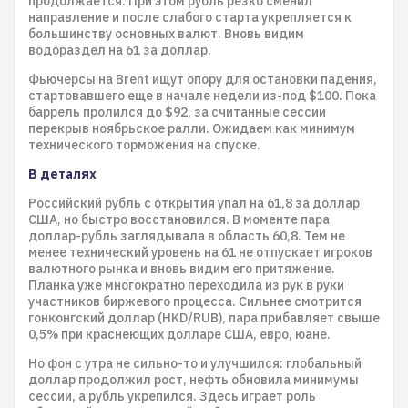
продолжается. При этом рубль резко сменил
направление и после слабого старта укрепляется к
большинству основных валют. Вновь видим
водораздел на 61 за доллар.
Фьючерсы на Brent ищут опору для остановки падения,
стартовавшего еще в начале недели из-под $100. Пока
баррель пролился до $92, за считанные сессии
перекрыв ноябрьское ралли. Ожидаем как минимум
технического торможения на спуске.
В деталях
Российский рубль с открытия упал на 61,8 за доллар
США, но быстро восстановился. В моменте пара
доллар-рубль заглядывала в область 60,8. Тем не
менее технический уровень на 61 не отпускает игроков
валютного рынка и вновь видим его притяжение.
Планка уже многократно переходила из рук в руки
участников биржевого процесса. Сильнее смотрится
гонконгский доллар (HKD/RUB), пара прибавляет свыше
0,5% при краснеющих долларе США, евро, юане.
Но фон с утра не сильно-то и улучшился: глобальный
доллар продолжил рост, нефть обновила минимумы
сессии, а рубль укрепился. Здесь играет роль