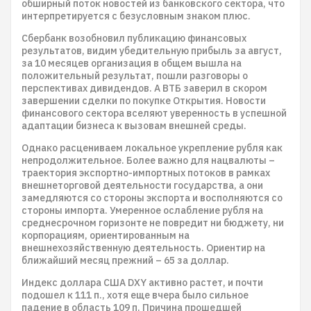
обширный поток новостей из банковского сектора, что
интерпретируется с безусловным знаком плюс.
Сбербанк возобновил публикацию финансовых
результатов, видим убедительную прибыль за август,
за 10 месяцев организация в общем вышла на
положительный результат, пошли разговоры о
перспективах дивидендов. А ВТБ заверил в скором
завершении сделки по покупке Открытия. Новости
финансового сектора вселяют уверенность в успешной
адаптации бизнеса к вызовам внешней среды.
Однако расцениваем локальное укрепление рубля как
непродолжительное. Более важно для нацвалюты –
траектория экспортно-импортных потоков в рамках
внешнеторговой деятельности государства, а они
замедляются со стороны экспорта и восполняются со
стороны импорта. Умеренное ослабление рубля на
среднесрочном горизонте не повредит ни бюджету, ни
корпорациям, ориентированным на
внешнехозяйственную деятельность. Ориентир на
ближайший месяц прежний – 65 за доллар.
Индекс доллара США DXY активно растет, и почти
подошел к 111 п., хотя еще вчера было сильное
падение в область 109 п. Причина прошедшей