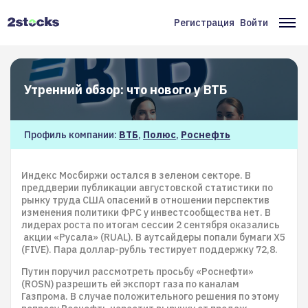
Перейти
к
Регистрация
Войти
Меню
Ос
основному
содержанию
учётной
на
записи
Утренний обзор: что нового у ВТБ
пользователя
Профиль компании:
ВТБ
,
Полюс
,
Роснефть
Индекс Мосбиржи остался в зеленом секторе. В
преддверии публикации августовской статистики по
рынку труда США опасений в отношении перспектив
изменения политики ФРС у инвестсообщества нет. В
лидерах роста по итогам сессии 2 сентября оказались
акции «Русала» (RUAL). В аутсайдеры попали бумаги X5
(FIVE). Пара доллар-рубль тестирует поддержку 72,8.
Путин поручил рассмотреть просьбу «Роснефти»
(ROSN) разрешить ей экспорт газа по каналам
Газпрома. В случае положительного решения по этому