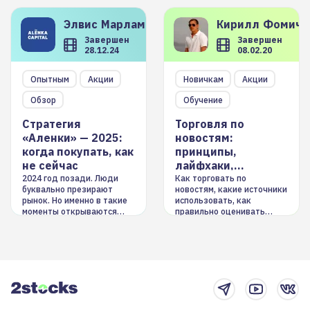
Элвис
Марламов
Кирилл
Фомиче
Завершен
Завершен
28.12.24
08.02.20
Опытным
Акции
Новичкам
Акции
Обзор
Обучение
Стратегия
Торговля по
«Аленки» — 2025:
новостям:
когда покупать, как
принципы,
не сейчас
лайфхаки,
инструменты
2024 год позади. Люди
Как торговать по
буквально презирают
новостям, какие источники
рынок. Но именно в такие
использовать, как
моменты открываются
правильно оценивать
долгосрочные
информацию. Также автор
возможности. Обсудим
покажет краткосрочные и
итоги года и стратегию на
среднесрочные
2025-й
торговые стратегии на
новостном потоке