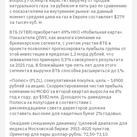
вопросу Роснефть нарастит выручку от продаж
натурального газа за рубежом в пять раз по сравнению
с показателями на внутреннем рынке: на данный
момент средняя цена на газ в Европе составляет $279
за тысяч куб. м.
ВТБ (VTBR) приобретает 49% НКО «Мобильная карта».
Показатели QIWI, как аналога компании на
букмекерском сегменте, с учетом участия ВТБ в
проекте позволяют прогнозировать прибыль группы от
этой инвестиции в пределах 1,2 млрд рублей, что
эквивалентно примерно 0,5% совокупного результата
за 2021 год. В ближайшие три-пять лет доля этого
сегмента в выручке ВТБ способна расшириться до 1%.
«Полюс» (PLZL), спекулятивная покупка, цель – 14900
рублей за акцию. Скорректированная чистая прибыль
компании по МСФО за второй квартал выросла на 8%
год к году, до $582 млн. Доходность дивиденда
Полюса за полугодие в соответствии с
рекомендациями совета директоров должна
составить высокие для защитных бумаг 2% годовых.
Ожидаем смешанную динамику. Целевой диапазон для
индекса Московской биржи: 3915-4025 пунктов.
Ориентир для пары доллар-рубль: 72,50-73,10.