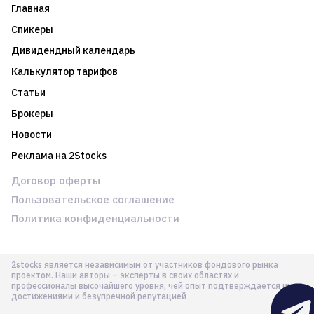
Главная
Спикеры
Дивидендный календарь
Калькулятор тарифов
Статьи
Брокеры
Новости
Реклама на 2Stocks
Договор оферты
Пользовательское соглашение
Политика конфиденциальности
2stocks является независимым от участников фондового рынка
проектом. Наши авторы – эксперты в своих областях и
профессионалы высочайшего уровня, чей опыт подтверждается их
достижениями и безупречной репутацией