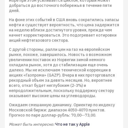
море при этом усиливается циклон, который может
добраться до восточного побережья в течение пяти
дней.
На фоне этих событий в США вновь сократились запасы
нефти и существует вероятность, что цена задержится
на неделю вблизи достигнутого уровня, прежде чем
начнет корректироваться. Это подогревает котировки
акций нефтегазового сектора.
С другой стороны, ралли цен на газ на европейском
рынке, похоже, завершилось. Новость о возможном
увеличении поставок из Норвегии зимой немного
охладила рынок, хотя до стабилизации еще очень
далеко. Мы не исключаем технической коррекции в
акциях «Газпрома» (GAZP). Вчера в них проторговался
рекордный объем за девять месяцев. Но, вероятнее
всего, откат будет неглубоким (2-3%) и
непродолжительным, поскольку поддержку сектору
оказывают высокие цены на углеводороды.
Ожидаем смешанную динамику. Ориентир по индексу
Московской биржи: диапазон 4050-4070 пунктов.
Прогноз по паре доллар-рубль: 70,00--73,00.
Может быть интересно:
Что не так у Apple