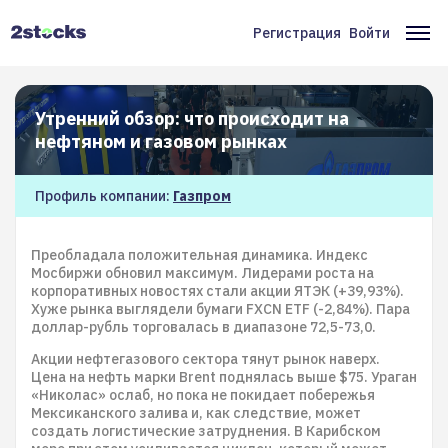
Перейти
к
Регистрация
Войти
Меню
Ос
основному
содержанию
учётной
на
записи
Утренний обзор: что происходит на
пользователя
нефтяном и газовом рынках
Профиль компании:
Газпром
Преобладала положительная динамика. Индекс
Мосбиржи обновил максимум. Лидерами роста на
корпоративных новостях стали акции ЯТЭК (+39,93%).
Хуже рынка выглядели бумаги FXCN ETF (-2,84%). Пара
доллар-рубль торговалась в диапазоне 72,5-73,0.
Акции нефтегазового сектора тянут рынок наверх.
Цена на нефть марки Brent поднялась выше $75. Ураган
«Николас» ослаб, но пока не покидает побережья
Мексиканского залива и, как следствие, может
создать логистические затруднения. В Карибском