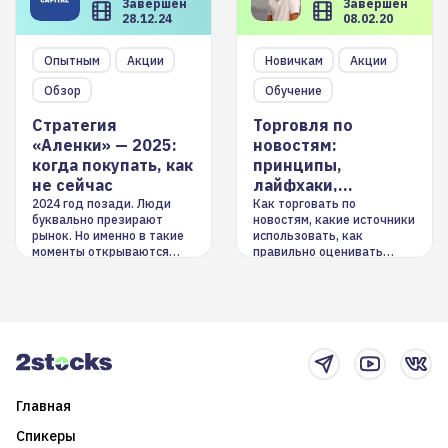
Завершен
Завершен
28.12.24
08.02.20
Опытным
Акции
Новичкам
Акции
Обзор
Обучение
Стратегия
Торговля по
«Аленки» — 2025:
новостям:
когда покупать, как
принципы,
не сейчас
лайфхаки,
инструменты
2024 год позади. Люди
Как торговать по
буквально презирают
новостям, какие источники
рынок. Но именно в такие
использовать, как
моменты открываются
правильно оценивать
долгосрочные
информацию. Также автор
возможности. Обсудим
покажет краткосрочные и
итоги года и стратегию на
среднесрочные
2025-й
торговые стратегии на
новостном потоке
Главная
Спикеры